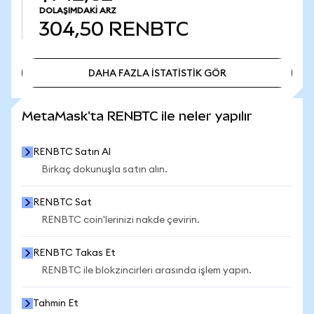
DOLAŞIMDAKI ARZ
304,50
RENBTC
DAHA FAZLA İSTATİSTİK GÖR
DAHA FAZLA İSTATİSTİK GÖR
MetaMask'ta RENBTC ile neler yapılır
RENBTC Satın Al
Birkaç dokunuşla satın alın.
RENBTC Sat
RENBTC coin'lerinizi nakde çevirin.
RENBTC Takas Et
RENBTC ile blokzincirleri arasında işlem yapın.
Tahmin Et