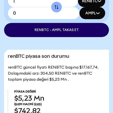
RENBTC
AMPL
RENBTC - AMPL TAKAS ET
renBTC piyasa son durumu
renBTC güncel fiyatı RENBTC başına $17.167,74.
Dolaşımdaki arzı 304,50 RENBTC ve renBTC
toplam piyasa değeri $5,23 Mn .
PIYASA DEĞERI
$5,23 Mn
İŞLEM HACMI
(24S)
$742,82