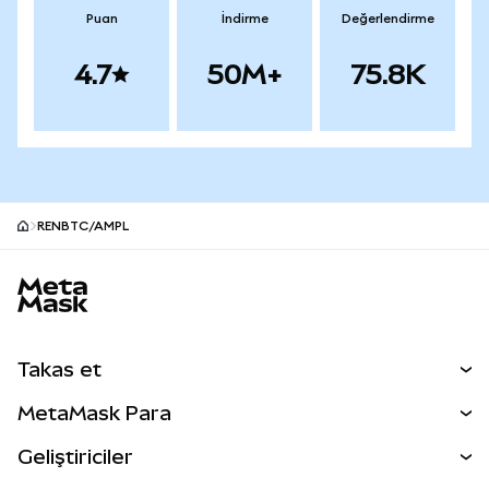
Puan
İndirme
Değerlendirme
4.7
50M+
75.8K
RENBTC/AMPL
MetaMask site alt bilgisi
Takas et
Takas İşlemleri
MetaMask Para
Tahmin Et
YENİ
Kripto Al
Geliştiriciler
Perps
YENİ
MetaMask Kart
Dökümantasyon