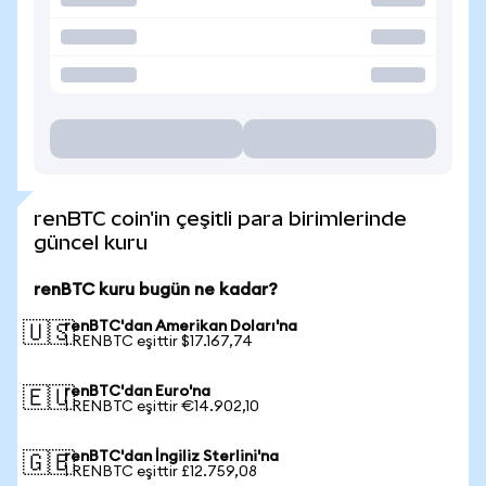
renBTC coin'in çeşitli para birimlerinde
güncel kuru
renBTC kuru bugün ne kadar?
renBTC'dan Amerikan Doları'na
🇺🇸
1 RENBTC eşittir $17.167,74
renBTC'dan Euro'na
🇪🇺
1 RENBTC eşittir €14.902,10
renBTC'dan İngiliz Sterlini'na
🇬🇧
1 RENBTC eşittir £12.759,08