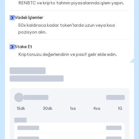
RENBTC ve kripto tahmin piyasalarında işlem yapın.
Vadeli İşlemler
50x kaldıraca kadar token'larda uzun veya kısa
pozisyon alın.
Stake Et
Kriptonuzu değerlendirin ve pasif gelir elde edin.
İşlem Yap
15dk
30dk
1sa
4sa
1G