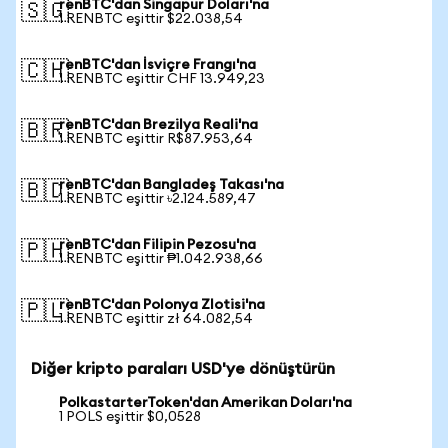
renBTC'dan Singapur Doları'na
🇸🇬
1 RENBTC eşittir $22.038,54
renBTC'dan İsviçre Frangı'na
🇨🇭
1 RENBTC eşittir CHF 13.949,23
renBTC'dan Brezilya Reali'na
🇧🇷
1 RENBTC eşittir R$87.953,64
renBTC'dan Bangladeş Takası'na
🇧🇩
1 RENBTC eşittir ৳2.124.589,47
renBTC'dan Filipin Pezosu'na
🇵🇭
1 RENBTC eşittir ₱1.042.938,66
renBTC'dan Polonya Zlotisi'na
🇵🇱
1 RENBTC eşittir zł 64.082,54
Diğer kripto paraları USD'ye dönüştürün
PolkastarterToken'dan Amerikan Doları'na
1 POLS eşittir $0,0528