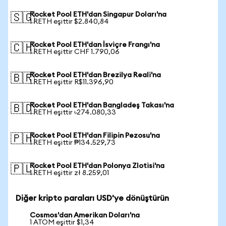
Rocket Pool ETH'dan Singapur Doları'na
🇸🇬
1 RETH eşittir $2.840,84
Rocket Pool ETH'dan İsviçre Frangı'na
🇨🇭
1 RETH eşittir CHF 1.790,06
Rocket Pool ETH'dan Brezilya Reali'na
🇧🇷
1 RETH eşittir R$11.396,90
Rocket Pool ETH'dan Bangladeş Takası'na
🇧🇩
1 RETH eşittir ৳274.080,33
Rocket Pool ETH'dan Filipin Pezosu'na
🇵🇭
1 RETH eşittir ₱134.529,73
Rocket Pool ETH'dan Polonya Zlotisi'na
🇵🇱
1 RETH eşittir zł 8.259,01
Diğer kripto paraları USD'ye dönüştürün
Cosmos'dan Amerikan Doları'na
1 ATOM eşittir $1,34