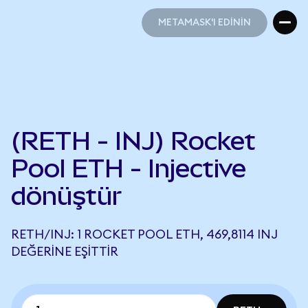
METAMASK'I EDİNİN
METAMASK'I EDİNİN
(RETH - INJ) Rocket
Pool ETH - Injective
dönüştür
RETH/INJ: 1 ROCKET POOL ETH, 469,8114 INJ
DEĞERINE EŞITTIR