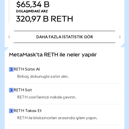
$65,34 B
DOLAŞIMDAKI ARZ
320,97 B
RETH
DAHA FAZLA İSTATİSTİK GÖR
DAHA FAZLA İSTATİSTİK GÖR
MetaMask'ta RETH ile neler yapılır
RETH Satın Al
Birkaç dokunuşla satın alın.
RETH Sat
RETH coin'lerinizi nakde çevirin.
RETH Takas Et
RETH ile blokzincirleri arasında işlem yapın.