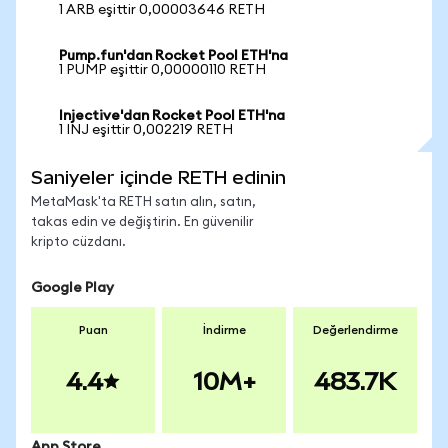
1 ARB eşittir 0,00003646 RETH
Pump.fun'dan Rocket Pool ETH'na
1 PUMP eşittir 0,00000110 RETH
Injective'dan Rocket Pool ETH'na
1 INJ eşittir 0,002219 RETH
Saniyeler içinde RETH edinin
MetaMask'ta RETH satın alın, satın,
takas edin ve değiştirin. En güvenilir
kripto cüzdanı.
Google Play
Puan
İndirme
Değerlendirme
4.4
10M+
483.7K
App Store