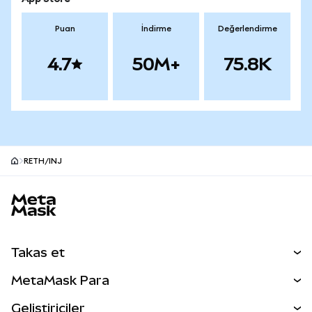
Puan
İndirme
Değerlendirme
4.7
50M+
75.8K
RETH/INJ
MetaMask site alt bilgisi
Takas et
Takas İşlemleri
MetaMask Para
Tahmin Et
YENİ
Kripto Al
Geliştiriciler