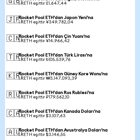
🇬🇧
1 RETH eşittir £1.647,44
Rocket Pool ETH'dan Japon Yeni'na
🇯🇵
1 RETH eşittir ¥349.782,04
Rocket Pool ETH'dan Çin Yuanı'na
🇨🇳
1 RETH eşittir ¥14.966,42
Rocket Pool ETH'dan Türk Lirası'na
🇹🇷
1 RETH eşittir ₺105.539,76
Rocket Pool ETH'dan Güney Kore Wonu'na
🇰🇷
1 RETH eşittir ₩3.147.093,39
Rocket Pool ETH'dan Rus Rublesi'na
🇷🇺
1 RETH eşittir ₽179.562,10
Rocket Pool ETH'dan Kanada Doları'na
🇨🇦
1 RETH eşittir $3.107,63
Rocket Pool ETH'dan Avustralya Doları'na
🇦🇺
1 RETH eşittir $3.146,55