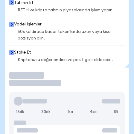
Tahmin Et
RETH ve kripto tahmin piyasalarında işlem yapın.
Vadeli İşlemler
50x kaldıraca kadar token'larda uzun veya kısa
pozisyon alın.
Stake Et
Kriptonuzu değerlendirin ve pasif gelir elde edin.
İşlem Yap
15dk
30dk
1sa
4sa
1G