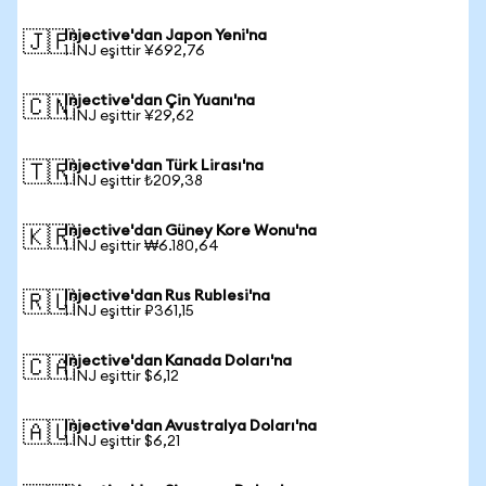
Injective'dan Japon Yeni'na
🇯🇵
1 INJ eşittir ¥692,76
Injective'dan Çin Yuanı'na
🇨🇳
1 INJ eşittir ¥29,62
Injective'dan Türk Lirası'na
🇹🇷
1 INJ eşittir ₺209,38
Injective'dan Güney Kore Wonu'na
🇰🇷
1 INJ eşittir ₩6.180,64
Injective'dan Rus Rublesi'na
🇷🇺
1 INJ eşittir ₽361,15
Injective'dan Kanada Doları'na
🇨🇦
1 INJ eşittir $6,12
Injective'dan Avustralya Doları'na
🇦🇺
1 INJ eşittir $6,21