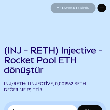
METAMASK'I EDİNİN
METAMASK'I EDİNİN
(INJ - RETH) Injective -
Rocket Pool ETH
dönüştür
INJ/RETH: 1 INJECTIVE, 0,001962 RETH
DEĞERINE EŞITTIR