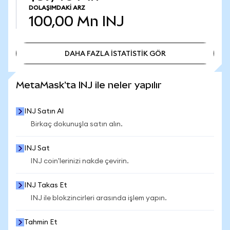
DOLAŞIMDAKI ARZ
100,00 Mn
INJ
DAHA FAZLA İSTATİSTİK GÖR
DAHA FAZLA İSTATİSTİK GÖR
MetaMask'ta INJ ile neler yapılır
INJ Satın Al
Birkaç dokunuşla satın alın.
INJ Sat
INJ coin'lerinizi nakde çevirin.
INJ Takas Et
INJ ile blokzincirleri arasında işlem yapın.
Tahmin Et