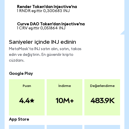
Render Token'dan Injective'na
1 RNDR eşittir 0,300683 INJ
Curve DAO Token'dan Injective'na
1 CRV eşittir 0,051864 INJ
Saniyeler içinde INJ edinin
MetaMask'ta INJ satın alın, satın, takas
edin ve değiştirin. En güvenilir kripto
cüzdanı.
Google Play
Puan
İndirme
Değerlendirme
4.4
10M+
483.9K
App Store