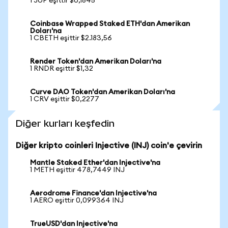
1 JUP eşittir $0,1845
Coinbase Wrapped Staked ETH'dan Amerikan
Doları'na
1 CBETH eşittir $2.183,56
Render Token'dan Amerikan Doları'na
1 RNDR eşittir $1,32
Curve DAO Token'dan Amerikan Doları'na
1 CRV eşittir $0,2277
Diğer kurları keşfedin
Diğer kripto coinleri Injective (INJ) coin'e çevirin
Mantle Staked Ether'dan Injective'na
1 METH eşittir 478,7449 INJ
Aerodrome Finance'dan Injective'na
1 AERO eşittir 0,099364 INJ
TrueUSD'dan Injective'na