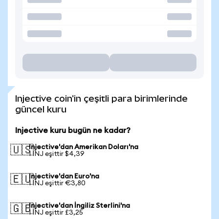
Injective coin'in çeşitli para birimlerinde
güncel kuru
Injective kuru bugün ne kadar?
Injective'dan Amerikan Doları'na
🇺🇸
1 INJ eşittir $4,39
Injective'dan Euro'na
🇪🇺
1 INJ eşittir €3,80
Injective'dan İngiliz Sterlini'na
🇬🇧
1 INJ eşittir £3,25