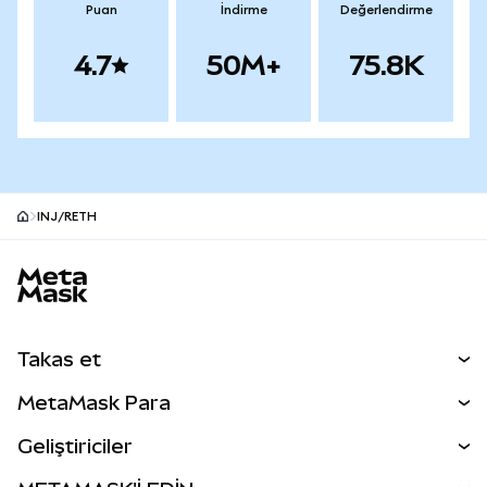
Puan
İndirme
Değerlendirme
4.7
50M+
75.8K
INJ/RETH
MetaMask site alt bilgisi
Takas et
Takas İşlemleri
MetaMask Para
Tahmin Et
YENİ
Kripto Al
Geliştiriciler
Perps
YENİ
MetaMask Kart
Dökümantasyon