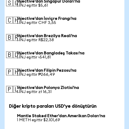
Injective'dan Singapur Doları'na
🇸🇬
1 INJ eşittir $5,61
Injective'dan İsviçre Frangı'na
🇨🇭
1 INJ eşittir CHF 3,55
Injective'dan Brezilya Reali'na
🇧🇷
1 INJ eşittir R$22,38
Injective'dan Bangladeş Takası'na
🇧🇩
1 INJ eşittir ৳541,81
Injective'dan Filipin Pezosu'na
🇵🇭
1 INJ eşittir ₱266,49
Injective'dan Polonya Zlotisi'na
🇵🇱
1 INJ eşittir zł 16,31
Diğer kripto paraları USD'ye dönüştürün
Mantle Staked Ether'dan Amerikan Doları'na
1 METH eşittir $2.101,69