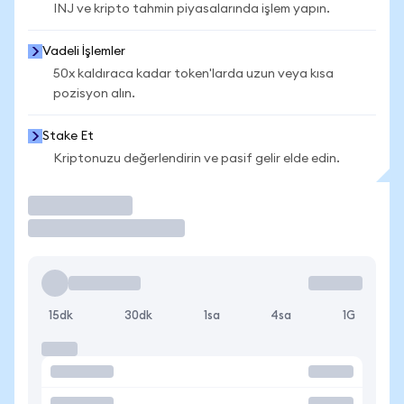
INJ ve kripto tahmin piyasalarında işlem yapın.
Vadeli İşlemler
50x kaldıraca kadar token'larda uzun veya kısa
pozisyon alın.
Stake Et
Kriptonuzu değerlendirin ve pasif gelir elde edin.
İşlem Yap
15dk
30dk
1sa
4sa
1G