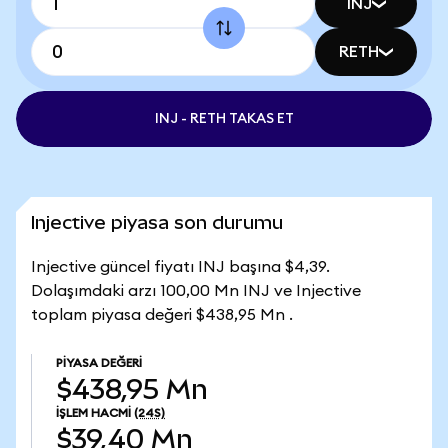
INJ
RETH
INJ - RETH TAKAS ET
Injective piyasa son durumu
Injective güncel fiyatı INJ başına $4,39.
Dolaşımdaki arzı 100,00 Mn INJ ve Injective
toplam piyasa değeri $438,95 Mn .
PIYASA DEĞERI
$438,95 Mn
İŞLEM HACMI
(24S)
$39,40 Mn