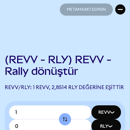
METAMASK'I EDİNİN
METAMASK'I EDİNİN
(REVV - RLY) REVV -
Rally dönüştür
REVV/RLY: 1 REVV, 2,8514 RLY DEĞERINE EŞITTIR
REVV
RLY