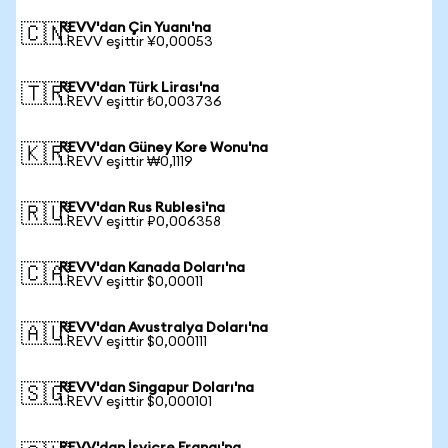
REVV'dan Çin Yuanı'na
🇨🇳
1 REVV eşittir ¥0,00053
REVV'dan Türk Lirası'na
🇹🇷
1 REVV eşittir ₺0,003736
REVV'dan Güney Kore Wonu'na
🇰🇷
1 REVV eşittir ₩0,1119
REVV'dan Rus Rublesi'na
🇷🇺
1 REVV eşittir ₽0,006358
REVV'dan Kanada Doları'na
🇨🇦
1 REVV eşittir $0,00011
REVV'dan Avustralya Doları'na
🇦🇺
1 REVV eşittir $0,000111
REVV'dan Singapur Doları'na
🇸🇬
1 REVV eşittir $0,000101