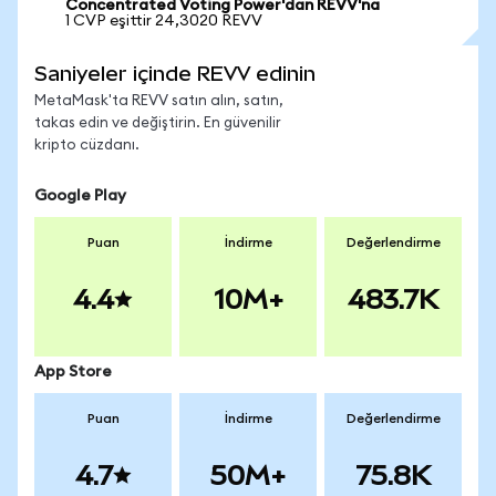
Concentrated Voting Power'dan REVV'na
1 CVP eşittir 24,3020 REVV
Saniyeler içinde REVV edinin
MetaMask'ta REVV satın alın, satın,
takas edin ve değiştirin. En güvenilir
kripto cüzdanı.
Google Play
Puan
İndirme
Değerlendirme
4.4
10M+
483.7K
App Store
Puan
İndirme
Değerlendirme
4.7
50M+
75.8K