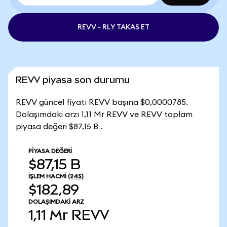
REVV - RLY TAKAS ET
REVV piyasa son durumu
REVV güncel fiyatı REVV başına $0,0000785.
Dolaşımdaki arzı 1,11 Mr REVV ve REVV toplam
piyasa değeri $87,15 B .
PIYASA DEĞERI
$87,15 B
İŞLEM HACMI
(24S)
$182,89
DOLAŞIMDAKI ARZ
1,11 Mr
REVV