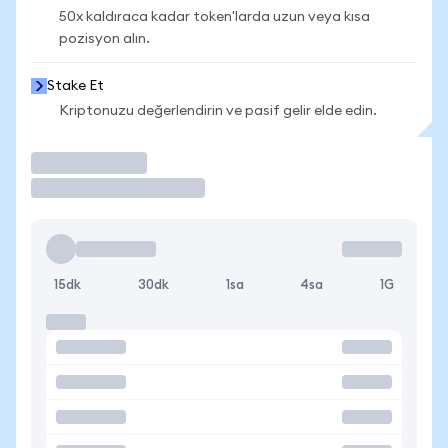
50x kaldıraca kadar token'larda uzun veya kısa
pozisyon alın.
Stake Et
Kriptonuzu değerlendirin ve pasif gelir elde edin.
İşlem Yap
15dk
30dk
1sa
4sa
1G