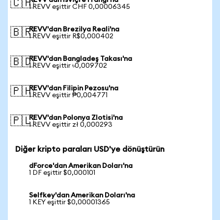
REVV'dan İsviçre Frangı'na
🇨🇭
1 REVV eşittir CHF 0,00006345
REVV'dan Brezilya Reali'na
🇧🇷
1 REVV eşittir R$0,000402
REVV'dan Bangladeş Takası'na
🇧🇩
1 REVV eşittir ৳0,009702
REVV'dan Filipin Pezosu'na
🇵🇭
1 REVV eşittir ₱0,004771
REVV'dan Polonya Zlotisi'na
🇵🇱
1 REVV eşittir zł 0,000293
Diğer kripto paraları USD'ye dönüştürün
dForce'dan Amerikan Doları'na
1 DF eşittir $0,000101
Selfkey'dan Amerikan Doları'na
1 KEY eşittir $0,00001365