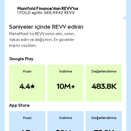
Manifold Finance'dan REVV'na
1 FOLD eşittir 369,4942 REVV
Saniyeler içinde REVV edinin
MetaMask'ta REVV satın alın, satın,
takas edin ve değiştirin. En güvenilir
kripto cüzdanı.
Google Play
Puan
İndirme
Değerlendirme
4.4
10M+
483.8K
App Store
Puan
İndirme
Değerlendirme