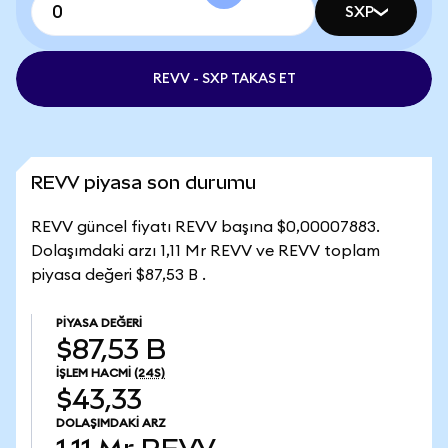
SXP
REVV - SXP TAKAS ET
REVV piyasa son durumu
REVV güncel fiyatı REVV başına $0,00007883.
Dolaşımdaki arzı 1,11 Mr REVV ve REVV toplam
piyasa değeri $87,53 B .
PIYASA DEĞERI
$87,53 B
İŞLEM HACMI
(24S)
$43,33
DOLAŞIMDAKI ARZ