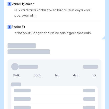
Vadeli İşlemler
50x kaldıraca kadar token'larda uzun veya kısa
pozisyon alın.
Stake Et
Kriptonuzu değerlendirin ve pasif gelir elde edin.
İşlem Yap
15dk
30dk
1sa
4sa
1G