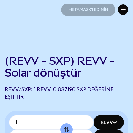
METAMASK'I EDİNİN
METAMASK'I EDİNİN
(REVV - SXP) REVV -
Solar dönüştür
REVV/SXP: 1 REVV, 0,037190 SXP DEĞERINE
EŞITTIR
REVV