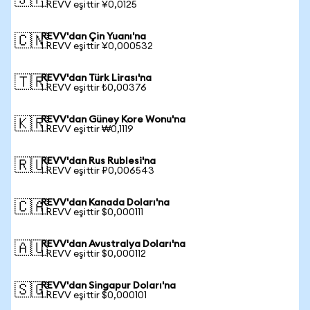
🇯🇵
1 REVV eşittir ¥0,0125
REVV'dan Çin Yuanı'na
🇨🇳
1 REVV eşittir ¥0,000532
REVV'dan Türk Lirası'na
🇹🇷
1 REVV eşittir ₺0,00376
REVV'dan Güney Kore Wonu'na
🇰🇷
1 REVV eşittir ₩0,1119
REVV'dan Rus Rublesi'na
🇷🇺
1 REVV eşittir ₽0,006543
REVV'dan Kanada Doları'na
🇨🇦
1 REVV eşittir $0,000111
REVV'dan Avustralya Doları'na
🇦🇺
1 REVV eşittir $0,000112
REVV'dan Singapur Doları'na
🇸🇬
1 REVV eşittir $0,000101