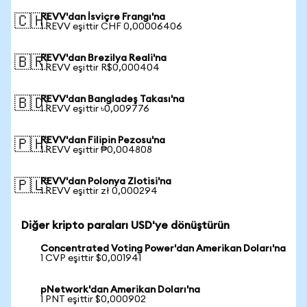
REVV'dan İsviçre Frangı'na
🇨🇭
1 REVV eşittir CHF 0,00006406
REVV'dan Brezilya Reali'na
🇧🇷
1 REVV eşittir R$0,000404
REVV'dan Bangladeş Takası'na
🇧🇩
1 REVV eşittir ৳0,009776
REVV'dan Filipin Pezosu'na
🇵🇭
1 REVV eşittir ₱0,004808
REVV'dan Polonya Zlotisi'na
🇵🇱
1 REVV eşittir zł 0,000294
Diğer kripto paraları USD'ye dönüştürün
Concentrated Voting Power'dan Amerikan Doları'na
1 CVP eşittir $0,001941
pNetwork'dan Amerikan Doları'na
1 PNT eşittir $0,000902