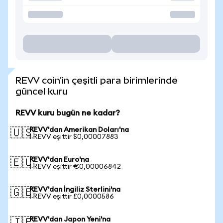
REVV coin'in çeşitli para birimlerinde
güncel kuru
REVV kuru bugün ne kadar?
REVV'dan Amerikan Doları'na
🇺🇸
1 REVV eşittir $0,00007883
REVV'dan Euro'na
🇪🇺
1 REVV eşittir €0,00006842
REVV'dan İngiliz Sterlini'na
🇬🇧
1 REVV eşittir £0,0000586
REVV'dan Japon Yeni'na