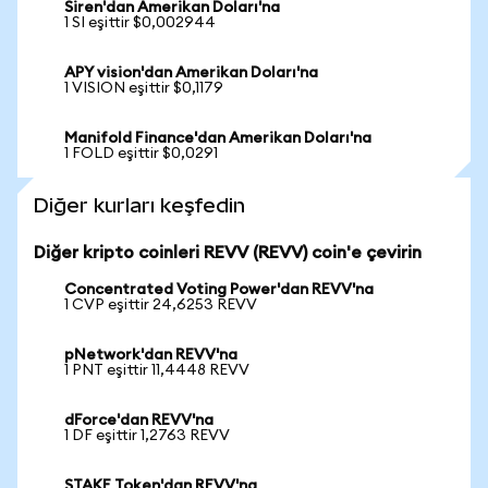
Siren'dan Amerikan Doları'na
1 SI eşittir $0,002944
APY vision'dan Amerikan Doları'na
1 VISION eşittir $0,1179
Manifold Finance'dan Amerikan Doları'na
1 FOLD eşittir $0,0291
Diğer kurları keşfedin
Diğer kripto coinleri REVV (REVV) coin'e çevirin
Concentrated Voting Power'dan REVV'na
1 CVP eşittir 24,6253 REVV
pNetwork'dan REVV'na
1 PNT eşittir 11,4448 REVV
dForce'dan REVV'na
1 DF eşittir 1,2763 REVV
STAKE Token'dan REVV'na