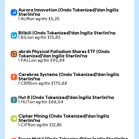
Aurora Innovation (Ondo Tokenized)'dan İngiliz
Sterlini'na
1 AURon eşittir £5,25
Bilibili (Ondo Tokenized)'dan İngiliz Sterlini'na
1 BILIon eşittir £13,83
abrdn Physical Palladium Shares ETF (Ondo
Tokenized)'dan İngiliz Sterlini'na
1 PALLon eşittir £92,84
Cerebras Systems (Ondo Tokenized)'dan İngiliz
Sterlini'na
1 CBRSon eşittir £170,68
Hut 8 (Ondo Tokenized)'dan İngiliz Sterlini'na
1 HUTon eşittir £66,04
Cipher Mining (Ondo Tokenized)'dan İngiliz
Sterlini'na
1 CIFRon eşittir £12,85