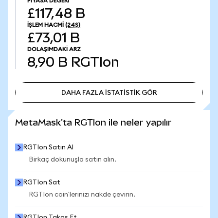
PIYASA DEĞERI
£117,48 B
İŞLEM HACMI
(24S)
£73,01 B
DOLAŞIMDAKI ARZ
8,90 B
RGTIon
DAHA FAZLA İSTATİSTİK GÖR
DAHA FAZLA İSTATİSTİK GÖR
MetaMask'ta RGTIon ile neler yapılır
RGTIon Satın Al
Birkaç dokunuşla satın alın.
RGTIon Sat
RGTIon coin'lerinizi nakde çevirin.
RGTIon Takas Et