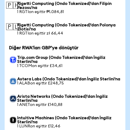
Rigetti Computing (Ondo Tokenized)'dan Filipin
🇵🇭
Pezosu'na
1 RGTIon eşittir ₱1.084,81
Rigetti Computing (Ondo Tokenized)'dan Polonya
🇵🇱
Zlotisi'na
1 RGTIon eşittir zł 66,44
Diğer RWA'ları GBP'ye dönüştür
Trip.com Group (Ondo Tokenized)'dan İngiliz
Sterlini'na
1 TCOMon eşittir £34,61
Astera Labs (Ondo Tokenized)'dan İngiliz Sterlini'na
1 ALABon eşittir £248,75
Arista Networks (Ondo Tokenized)'dan İngiliz
Sterlini'na
1 ANETon eşittir £140,88
Intuitive Machines (Ondo Tokenized)'dan İngiliz
Sterlini'na
1 LUNRon eşittir £12,46