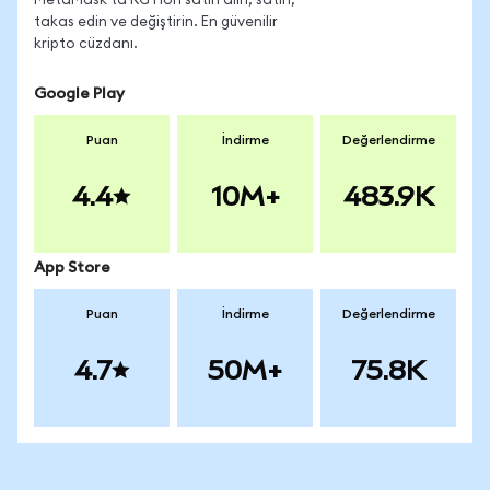
MetaMask'ta RGTIon satın alın, satın,
takas edin ve değiştirin. En güvenilir
kripto cüzdanı.
Google Play
Puan
İndirme
Değerlendirme
4.4
10M+
483.9K
App Store
Puan
İndirme
Değerlendirme
4.7
50M+
75.8K