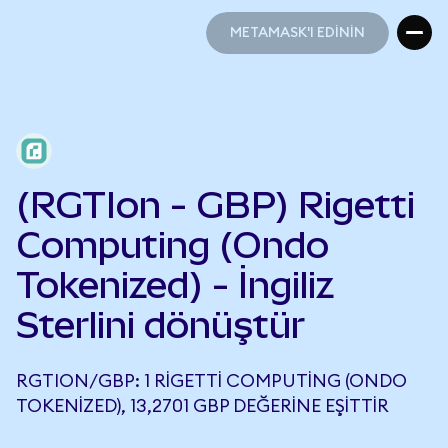
METAMASK'I EDİNİN
METAMASK'I EDİNİN
(RGTIon - GBP) Rigetti
Computing (Ondo
Tokenized) - İngiliz
Sterlini dönüştür
RGTION/GBP: 1 RIGETTI COMPUTING (ONDO
TOKENIZED), 13,2701 GBP DEĞERINE EŞITTIR