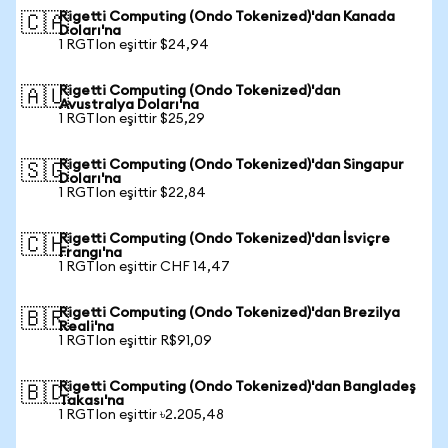
Rigetti Computing (Ondo Tokenized)'dan Kanada
🇨🇦
Doları'na
1 RGTIon eşittir $24,94
Rigetti Computing (Ondo Tokenized)'dan
🇦🇺
Avustralya Doları'na
1 RGTIon eşittir $25,29
Rigetti Computing (Ondo Tokenized)'dan Singapur
🇸🇬
Doları'na
1 RGTIon eşittir $22,84
Rigetti Computing (Ondo Tokenized)'dan İsviçre
🇨🇭
Frangı'na
1 RGTIon eşittir CHF 14,47
Rigetti Computing (Ondo Tokenized)'dan Brezilya
🇧🇷
Reali'na
1 RGTIon eşittir R$91,09
Rigetti Computing (Ondo Tokenized)'dan Bangladeş
🇧🇩
Takası'na
1 RGTIon eşittir ৳2.205,48