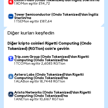
Exxon Mobil (Ondo Tokenized)'dan İngiliz Sterlini'na
1 XOMon eşittir £114,72
Tower Semiconductor (Ondo Tokenized)'dan İngiliz
Sterlini'na
1 TSEMon eşittir £187,64
Diğer kurları keşfedin
Diğer kripto coinleri Rigetti Computing (Ondo
Tokenized) (RGTIon) coin'e çevirin
Trip.com Group (Ondo Tokenized)'dan Rigetti
Computing (Ondo Tokenized)'na
1 TCOMon eşittir 2,6083 RGTIon
Astera Labs (Ondo Tokenized)'dan Rigetti
Computing (Ondo Tokenized)'na
1 ALABon eşittir 18,7448 RGTIon
Arista Networks (Ondo Tokenized)'dan Rigetti
Computing (Ondo Tokenized)'na
1 ANETon eşittir 10,6167 RGTIon