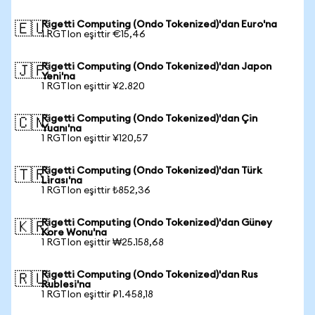
Rigetti Computing (Ondo Tokenized)'dan Euro'na
🇪🇺
1 RGTIon eşittir €15,46
Rigetti Computing (Ondo Tokenized)'dan Japon
🇯🇵
Yeni'na
1 RGTIon eşittir ¥2.820
Rigetti Computing (Ondo Tokenized)'dan Çin
🇨🇳
Yuanı'na
1 RGTIon eşittir ¥120,57
Rigetti Computing (Ondo Tokenized)'dan Türk
🇹🇷
Lirası'na
1 RGTIon eşittir ₺852,36
Rigetti Computing (Ondo Tokenized)'dan Güney
🇰🇷
Kore Wonu'na
1 RGTIon eşittir ₩25.158,68
Rigetti Computing (Ondo Tokenized)'dan Rus
🇷🇺
Rublesi'na
1 RGTIon eşittir ₽1.458,18