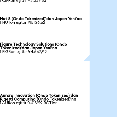
1 CIFRon eşittir ¥3.039,53
Hut 8 (Ondo Tokenized)'dan Japon Yeni'na
1 HUTon eşittir ¥15.126,62
Figure Technology Solutions (Ondo
Tokenized)'dan Japon Yeni'na
1 FIGRon eşittir ¥4.567,99
Aurora Innovation (Ondo Tokenized)'dan
Rigetti Computing (Ondo Tokenized)'na
1 AURon eşittir 0,413919 RGTIon