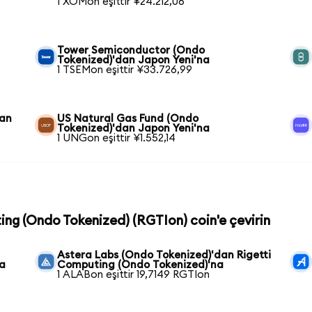
1 XOMon eşittir ¥24.212,06
n
Tower Semiconductor (Ondo
Tokenized)'dan Japon Yeni'na
1 TSEMon eşittir ¥33.726,99
dan
US Natural Gas Fund (Ondo
Tokenized)'dan Japon Yeni'na
1 UNGon eşittir ¥1.552,14
ting (Ondo Tokenized) (RGTIon) coin'e çevirin
Astera Labs (Ondo Tokenized)'dan Rigetti
na
Computing (Ondo Tokenized)'na
1 ALABon eşittir 19,7149 RGTIon