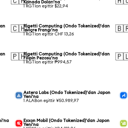
🇨🇦
🇦
Kanada Doları'na
1 RGTIon eşittir $22,94
dan
Rigetti Computing (Ondo Tokenized)'dan
🇨🇭
🇧
İsviçre Frangı'na
1 RGTIon eşittir CHF 13,26
dan
Rigetti Computing (Ondo Tokenized)'dan
🇵🇭
🇵
Filipin Pezosu'na
1 RGTIon eşittir ₱994,57
Astera Labs (Ondo Tokenized)'dan Japon
Yeni'na
1 ALABon eşittir ¥50.989,97
ni'na
Exxon Mobil (Ondo Tokenized)'dan Japon
Yeni'na