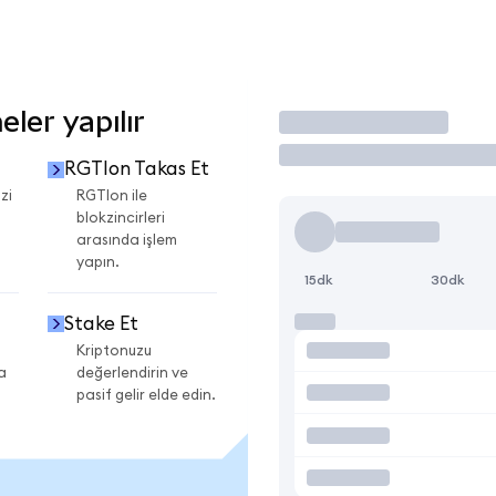
ler yapılır
İşlem Yap
RGTIon Takas Et
zi
RGTIon ile
blokzincirleri
arasında işlem
yapın.
15dk
30dk
Stake Et
Kriptonuzu
a
değerlendirin ve
pasif gelir elde edin.