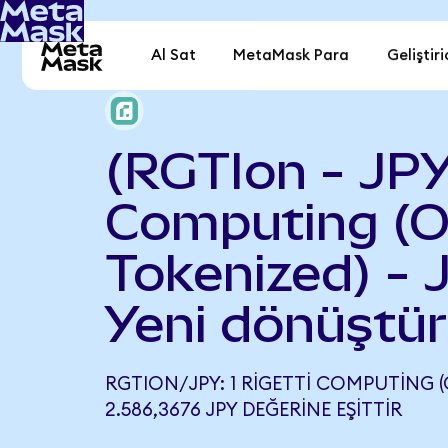
Al Sat
MetaMask Para
Geliştiri
(RGTIon - JPY
Computing (
Tokenized) - 
Yeni dönüştür
RGTION/JPY: 1 RIGETTI COMPUTING 
2.586,3676 JPY DEĞERINE EŞITTIR