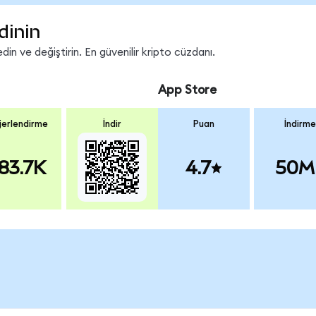
dinin
in ve değiştirin. En güvenilir kripto cüzdanı.
App Store
erlendirme
İndir
Puan
İndirme
83.7K
4.7
50M