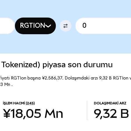
RGTION
 Tokenized) piyasa son durumu
iyatı RGTIon başına ¥2.586,37. Dolaşımdaki arzı 9,32 B RGTIon 
3 Mn .
İŞLEM HACMI
(24S)
DOLAŞIMDAKI ARZ
¥18,05 Mn
9,32 B