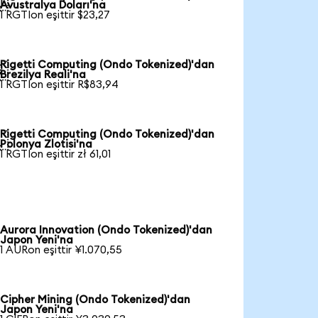

Avustralya Doları'na
1 RGTIon eşittir $23,27
Rigetti Computing (Ondo Tokenized)'dan

Brezilya Reali'na
1 RGTIon eşittir R$83,94
Rigetti Computing (Ondo Tokenized)'dan

Polonya Zlotisi'na
1 RGTIon eşittir zł 61,01
Aurora Innovation (Ondo Tokenized)'dan
Japon Yeni'na
1 AURon eşittir ¥1.070,55
Cipher Mining (Ondo Tokenized)'dan
Japon Yeni'na