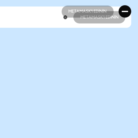
METAMASK'I EDİNİN
METAMASK'I EDİNİN
METAMASK'I EDİNİN
METAMASK'I EDİNİN