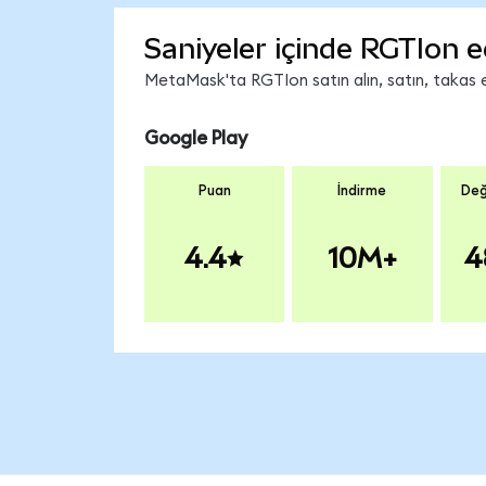
Saniyeler içinde RGTIon e
MetaMask'ta RGTIon satın alın, satın, takas ed
Google Play
Puan
İndirme
Değ
4.4
10M+
4