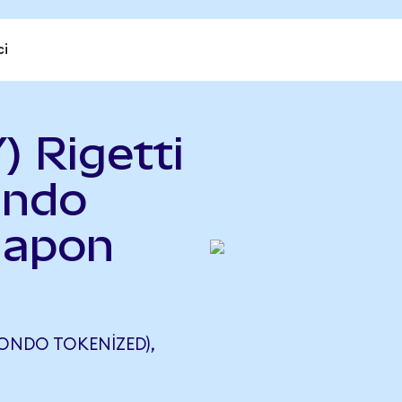
ci
) Rigetti
Ondo
Japon
(ONDO TOKENIZED),