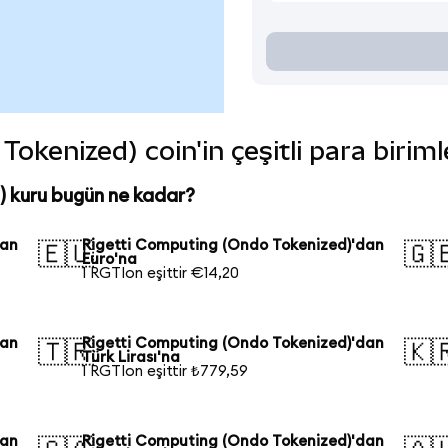
okenized) coin'in çeşitli para birim
 kuru bugün ne kadar?
dan
Rigetti Computing (Ondo Tokenized)'dan
🇪🇺
🇬
Euro'na
1 RGTIon eşittir €14,20
dan
Rigetti Computing (Ondo Tokenized)'dan
🇹🇷
🇰
Türk Lirası'na
1 RGTIon eşittir ₺779,59
dan
Rigetti Computing (Ondo Tokenized)'dan