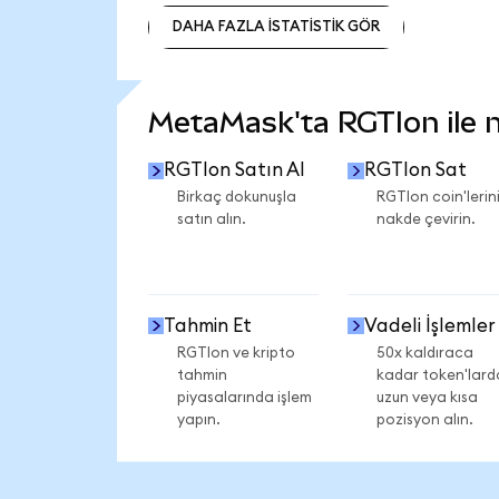
DAHA FAZLA İSTATİSTİK GÖR
DAHA FAZLA İSTATİSTİK GÖR
MetaMask'ta RGTIon ile ne
RGTIon Satın Al
RGTIon Sat
Birkaç dokunuşla
RGTIon coin'lerini
satın alın.
nakde çevirin.
Tahmin Et
Vadeli İşlemler
RGTIon ve kripto
50x kaldıraca
tahmin
kadar token'lard
piyasalarında işlem
uzun veya kısa
yapın.
pozisyon alın.