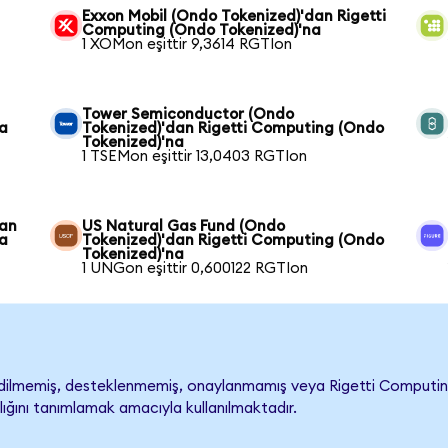
Exxon Mobil (Ondo Tokenized)'dan Rigetti
Computing (Ondo Tokenized)'na
1 XOMon eşittir 9,3614 RGTIon
n
Tower Semiconductor (Ondo
na
Tokenized)'dan Rigetti Computing (Ondo
Tokenized)'na
1 TSEMon eşittir 13,0403 RGTIon
dan
US Natural Gas Fund (Ondo
na
Tokenized)'dan Rigetti Computing (Ondo
Tokenized)'na
1 UNGon eşittir 0,600122 RGTIon
ilmemiş, desteklenmemiş, onaylanmamış veya Rigetti Computing ile 
lığını tanımlamak amacıyla kullanılmaktadır.