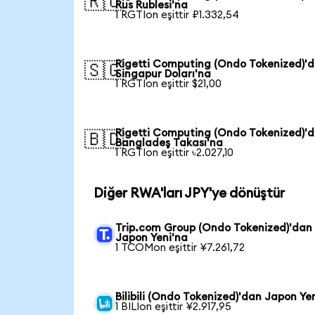
🇷🇺
Rus Rublesi'na
1 RGTIon eşittir ₽1.332,54
Rigetti Computing (Ondo Tokenized)'
🇸🇬
Singapur Doları'na
1 RGTIon eşittir $21,00
Rigetti Computing (Ondo Tokenized)'
🇧🇩
Bangladeş Takası'na
1 RGTIon eşittir ৳2.027,10
Diğer RWA'ları JPY'ye dönüştür
Trip.com Group (Ondo Tokenized)'dan
Japon Yeni'na
1 TCOMon eşittir ¥7.261,72
Bilibili (Ondo Tokenized)'dan Japon Ye
1 BILIon eşittir ¥2.917,95