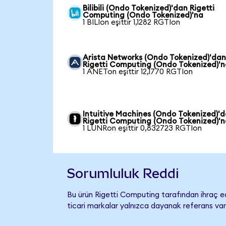
Bilibili (Ondo Tokenized)'dan Rigetti
Computing (Ondo Tokenized)'na
1 BILIon eşittir 1,1282 RGTIon
Arista Networks (Ondo Tokenized)'da
Rigetti Computing (Ondo Tokenized)'
1 ANETon eşittir 12,1770 RGTIon
Intuitive Machines (Ondo Tokenized)'
Rigetti Computing (Ondo Tokenized)'
1 LUNRon eşittir 0,832723 RGTIon
Sorumluluk Reddi
Bu ürün Rigetti Computing tarafından ihraç ed
ticari markalar yalnızca dayanak referans var