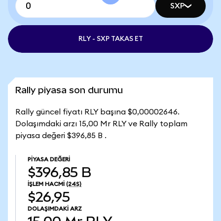
SXP
RLY - SXP TAKAS ET
Rally piyasa son durumu
Rally güncel fiyatı RLY başına $0,00002646.
Dolaşımdaki arzı 15,00 Mr RLY ve Rally toplam
piyasa değeri $396,85 B .
PIYASA DEĞERI
$396,85 B
İŞLEM HACMI
(24S)
$26,95
DOLAŞIMDAKI ARZ