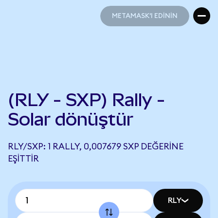
METAMASK'I EDİNİN
METAMASK'I EDİNİN
(RLY - SXP) Rally -
Solar dönüştür
RLY/SXP: 1 RALLY, 0,007679 SXP DEĞERINE
EŞITTIR
RLY