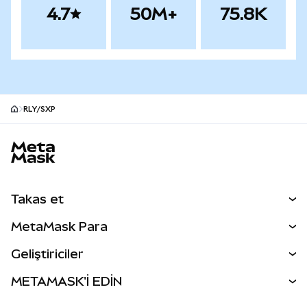
4.7
50M+
75.8K
RLY/SXP
MetaMask site alt bilgisi
Takas et
Takas İşlemleri
MetaMask Para
Tahmin Et
YENİ
Kripto Al
Geliştiriciler
Perps
YENİ
MetaMask Kart
Dökümantasyon
METAMASK'İ EDİN
RWA'lar
mUSD
YENİ
Kontrol Paneli
İşlem Kalkanı