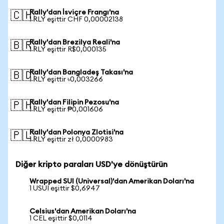
Rally'dan İsviçre Frangı'na
🇨🇭
1 RLY eşittir CHF 0,00002138
Rally'dan Brezilya Reali'na
🇧🇷
1 RLY eşittir R$0,000135
Rally'dan Bangladeş Takası'na
🇧🇩
1 RLY eşittir ৳0,003266
Rally'dan Filipin Pezosu'na
🇵🇭
1 RLY eşittir ₱0,001606
Rally'dan Polonya Zlotisi'na
🇵🇱
1 RLY eşittir zł 0,0000983
Diğer kripto paraları USD'ye dönüştürün
Wrapped SUI (Universal)'dan Amerikan Doları'na
1 USUI eşittir $0,6947
Celsius'dan Amerikan Doları'na
1 CEL eşittir $0,0114