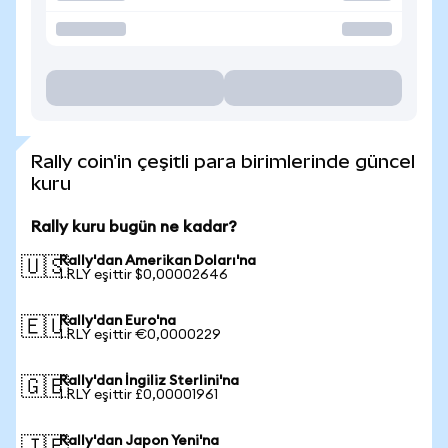
Rally coin'in çeşitli para birimlerinde güncel
kuru
Rally kuru bugün ne kadar?
Rally'dan Amerikan Doları'na
🇺🇸
1 RLY eşittir $0,00002646
Rally'dan Euro'na
🇪🇺
1 RLY eşittir €0,0000229
Rally'dan İngiliz Sterlini'na
🇬🇧
1 RLY eşittir £0,00001961
Rally'dan Japon Yeni'na