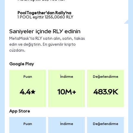
PoolTogether'dan Rally'na
1 POOL eşittir 1255,0060 RLY
Saniyeler içinde RLY edinin
MetaMask'ta RLY satın alın, satın, takas
edin ve değiştirin. En güvenilir kripto
cüzdanı.
Google Play
Puan
İndirme
Değerlendirme
4.4
10M+
483.9K
App Store
Puan
İndirme
Değerlendirme