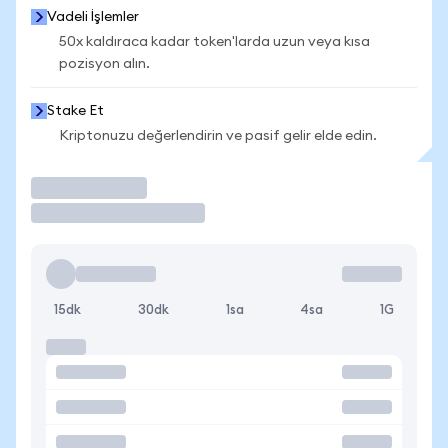
Vadeli İşlemler
50x kaldıraca kadar token'larda uzun veya kısa
pozisyon alın.
Stake Et
Kriptonuzu değerlendirin ve pasif gelir elde edin.
İşlem Yap
15dk
30dk
1sa
4sa
1G