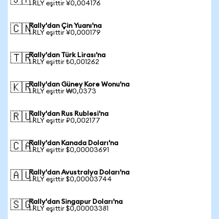
🇯🇵
1 RLY eşittir ¥0,004176
Rally'dan Çin Yuanı'na
🇨🇳
1 RLY eşittir ¥0,000179
Rally'dan Türk Lirası'na
🇹🇷
1 RLY eşittir ₺0,001262
Rally'dan Güney Kore Wonu'na
🇰🇷
1 RLY eşittir ₩0,0373
Rally'dan Rus Rublesi'na
🇷🇺
1 RLY eşittir ₽0,002177
Rally'dan Kanada Doları'na
🇨🇦
1 RLY eşittir $0,00003691
Rally'dan Avustralya Doları'na
🇦🇺
1 RLY eşittir $0,00003744
Rally'dan Singapur Doları'na
🇸🇬
1 RLY eşittir $0,00003381