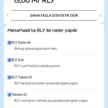
15,00 Mr
RLY
DAHA FAZLA İSTATİSTİK GÖR
DAHA FAZLA İSTATİSTİK GÖR
MetaMask'ta RLY ile neler yapılır
RLY Satın Al
Birkaç dokunuşla satın alın.
RLY Sat
RLY coin'lerinizi nakde çevirin.
RLY Takas Et
RLY ile blokzincirleri arasında işlem yapın.
Tahmin Et
RLY ve kripto tahmin piyasalarında işlem yapın.