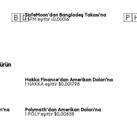
SafeMoon'dan Bangladeş Takası'na
🇧🇩
🇵
1 SFM eşittir ৳0,00016
ürün
Hakka Finance'dan Amerikan Doları'na
1 HAKKA eşittir $0,001798
ı'na
Polymath'dan Amerikan Doları'na
1 POLY eşittir $0,00838