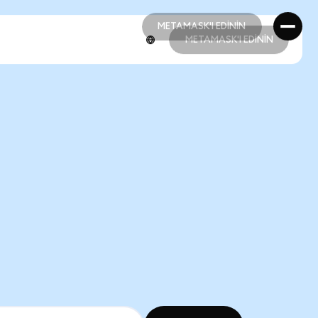
METAMASK'I EDİNİN
METAMASK'I EDİNİN
METAMASK'I EDİNİN
METAMASK'I EDİNİN