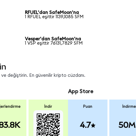
RFUEL'dan SafeMoon'na
1 RFUEL eşittir 1139,1085 SFM
Vesper'dan SafeMoon'na
1 VSP eşittir 76131,7829 SFM
in
e değiştirin. En güvenilir kripto cüzdanı.
App Store
erlendirme
İndir
Puan
İndirme
83.8K
4.7
50M