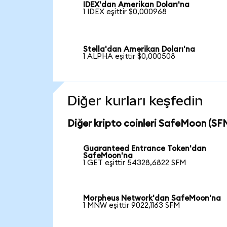
IDEX'dan Amerikan Doları'na
1 IDEX eşittir $0,000968
Stella'dan Amerikan Doları'na
1 ALPHA eşittir $0,000508
Diğer kurları keşfedin
Diğer kripto coinleri SafeMoon (SFM
Guaranteed Entrance Token'dan
SafeMoon'na
1 GET eşittir 54328,6822 SFM
Morpheus Network'dan SafeMoon'na
1 MNW eşittir 9022,1163 SFM