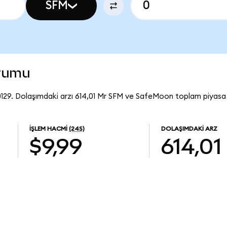
SFM
urumu
29. Dolaşımdaki arzı 614,01 Mr SFM ve SafeMoon toplam piyasa 
İŞLEM HACMI
(24S)
DOLAŞIMDAKI ARZ
$9,99
614,01