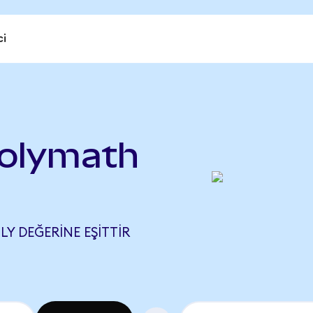
ci
olymath
LY DEĞERINE EŞITTIR