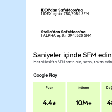
IDEX'dan SafeMoon'na
1 IDEX eşittir 750,7054 SFM
Stella'dan SafeMoon'na
1 ALPHA eşittir 394,1628 SFM
Saniyeler içinde SFM edin
MetaMask'ta SFM satın alın, satın, takas edin v
Google Play
Puan
İndirme
Değ
4.4
10M+
4