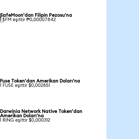
SafeMoon'dan Filipin Pezosu'na

1 SFM eşittir ₱0,00007842
Fuse Token'dan Amerikan Doları'na
1 FUSE eşittir $0,002851
Darwinia Network Native Token'dan
Amerikan Doları'na
1 RING eşittir $0,000312