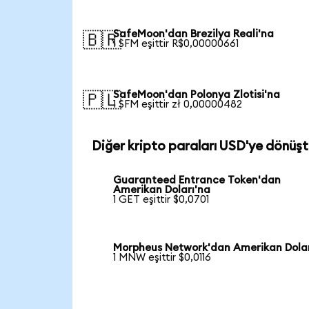
SafeMoon'dan Brezilya Reali'na
🇧🇷
1 SFM eşittir R$0,00000661
SafeMoon'dan Polonya Zlotisi'na
🇵🇱
1 SFM eşittir zł 0,00000482
Diğer kripto paraları USD'ye dönüşt
Guaranteed Entrance Token'dan
Amerikan Doları'na
1 GET eşittir $0,0701
Morpheus Network'dan Amerikan Dolar
1 MNW eşittir $0,0116