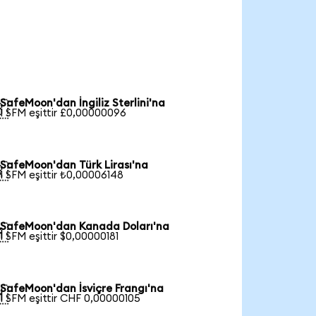
SafeMoon'dan İngiliz Sterlini'na

1 SFM eşittir £0,00000096
SafeMoon'dan Türk Lirası'na

1 SFM eşittir ₺0,00006148
SafeMoon'dan Kanada Doları'na

1 SFM eşittir $0,00000181
SafeMoon'dan İsviçre Frangı'na

1 SFM eşittir CHF 0,00000105