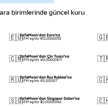
para birimlerinde güncel kuru
SafeMoon'dan Euro'na
🇪🇺
🇬
1 SFM eşittir €0,00000112
SafeMoon'dan Çin Yuanı'na
🇨🇳
🇹
1 SFM eşittir ¥0,00000871
SafeMoon'dan Rus Rublesi'na
🇷🇺
🇨
1 SFM eşittir ₽0,000107
SafeMoon'dan Singapur Doları'na
🇸🇬
🇨
1 SFM eşittir $0,00000166