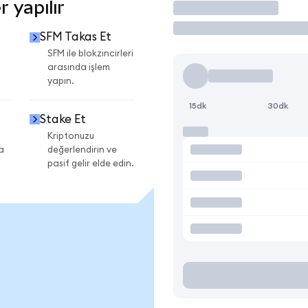
 yapılır
İşlem Yap
SFM Takas Et
SFM ile blokzincirleri
arasında işlem
yapın.
15dk
30dk
Stake Et
Kriptonuzu
a
değerlendirin ve
pasif gelir elde edin.