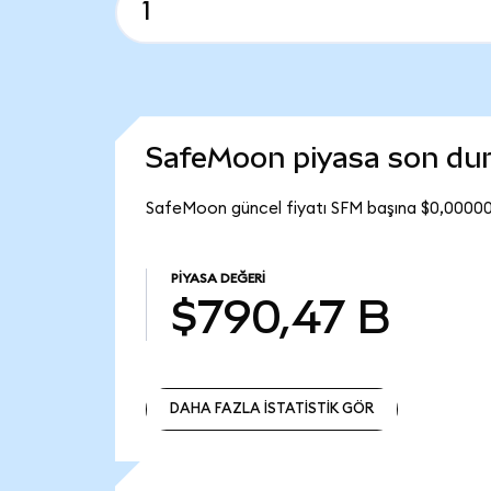
SafeMoon piyasa son d
SafeMoon güncel fiyatı SFM başına $0,000001
PIYASA DEĞERI
$790,47 B
DAHA FAZLA İSTATİSTİK GÖR
DAHA FAZLA İSTATİSTİK GÖR