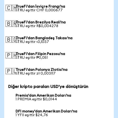
TrueFi'dan İsviçre Frangı'na
🇨🇭
1 TRU eşittir CHF 0,000677
TrueFi'dan Brezilya Reali'na
🇧🇷
1 TRU eşittir R$0,004278
TrueFi'dan Bangladeş Takası'na
🇧🇩
1 TRU eşittir ৳0,1037
TrueFi'dan Filipin Pezosu'na
🇵🇭
1 TRU eşittir ₱0,051
TrueFi'dan Polonya Zlotisi'na
🇵🇱
1 TRU eşittir zł 0,003117
Diğer kripto paraları USD'ye dönüştürün
Premia'dan Amerikan Doları'na
1 PREMIA eşittir $0,0144
DFI money'dan Amerikan Doları'na
1 YFII eşittir $24,76