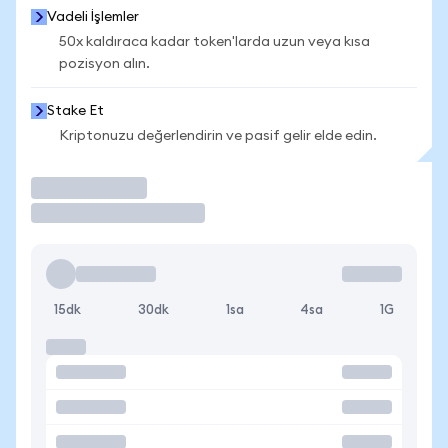
Vadeli İşlemler
50x kaldıraca kadar token'larda uzun veya kısa
pozisyon alın.
Stake Et
Kriptonuzu değerlendirin ve pasif gelir elde edin.
İşlem Yap
15dk
30dk
1sa
4sa
1G