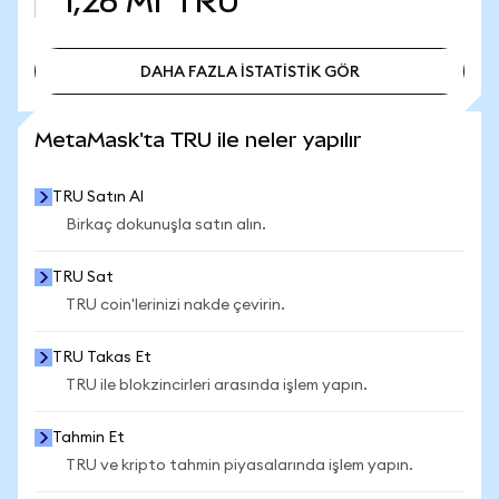
1,26 Mr
TRU
DAHA FAZLA İSTATİSTİK GÖR
DAHA FAZLA İSTATİSTİK GÖR
MetaMask'ta TRU ile neler yapılır
TRU Satın Al
Birkaç dokunuşla satın alın.
TRU Sat
TRU coin'lerinizi nakde çevirin.
TRU Takas Et
TRU ile blokzincirleri arasında işlem yapın.
Tahmin Et
TRU ve kripto tahmin piyasalarında işlem yapın.