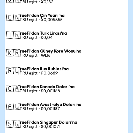
🇯🇵
1 TRU eşittir ¥0,132
TrueFi'dan Çin Yuanı'na
🇨🇳
1 TRU eşittir ¥0,005655
TrueFi'dan Türk Lirası'na
🇹🇷
1 TRU eşittir ₺0,04
TrueFi'dan Güney Kore Wonu'na
🇰🇷
1 TRU eşittir ₩1,18
TrueFi'dan Rus Rublesi'na
🇷🇺
1 TRU eşittir ₽0,0689
TrueFi'dan Kanada Doları'na
🇨🇦
1 TRU eşittir $0,001168
TrueFi'dan Avustralya Doları'na
🇦🇺
1 TRU eşittir $0,001187
TrueFi'dan Singapur Doları'na
🇸🇬
1 TRU eşittir $0,001071