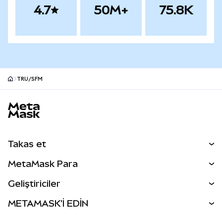
4.7
50M+
75.8K
TRU/SFM
MetaMask site alt bilgisi
Takas et
Takas İşlemleri
MetaMask Para
Tahmin Et
YENİ
Kripto Al
Geliştiriciler
Perps
YENİ
MetaMask Kart
Dökümantasyon
METAMASK'İ EDİN
RWA'lar
mUSD
YENİ
Kontrol Paneli
İşlem Kalkanı