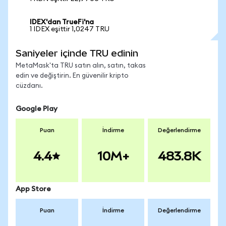
IDEX'dan TrueFi'na
1 IDEX eşittir 1,0247 TRU
Saniyeler içinde TRU edinin
MetaMask'ta TRU satın alın, satın, takas
edin ve değiştirin. En güvenilir kripto
cüzdanı.
Google Play
Puan
İndirme
Değerlendirme
4.4
10M+
483.8K
App Store
Puan
İndirme
Değerlendirme