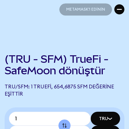
METAMASK'I EDİNİN
METAMASK'I EDİNİN
(TRU - SFM) TrueFi -
SafeMoon dönüştür
TRU/SFM: 1 TRUEFI, 654,6875 SFM DEĞERINE
EŞITTIR
TRU