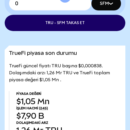
SFM
TRU - SFM TAKAS ET
TrueFi piyasa son durumu
TrueFi güncel fiyatı TRU başına $0,000838.
Dolaşımdaki arzı 1,26 Mr TRU ve TrueFi toplam
piyasa değeri $1,05 Mn .
PIYASA DEĞERI
$1,05 Mn
İŞLEM HACMI
(24S)
$7,90 B
DOLAŞIMDAKI ARZ