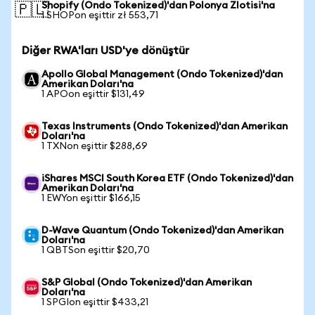
Shopify (Ondo Tokenized)'dan Polonya Zlotisi'na
🇵🇱
1 SHOPon eşittir zł 553,71
Diğer RWA'ları USD'ye dönüştür
Apollo Global Management (Ondo Tokenized)'dan
Amerikan Doları'na
1 APOon eşittir $131,49
Texas Instruments (Ondo Tokenized)'dan Amerikan
Doları'na
1 TXNon eşittir $288,69
iShares MSCI South Korea ETF (Ondo Tokenized)'dan
Amerikan Doları'na
1 EWYon eşittir $166,15
D-Wave Quantum (Ondo Tokenized)'dan Amerikan
Doları'na
1 QBTSon eşittir $20,70
S&P Global (Ondo Tokenized)'dan Amerikan
Doları'na
1 SPGIon eşittir $433,21