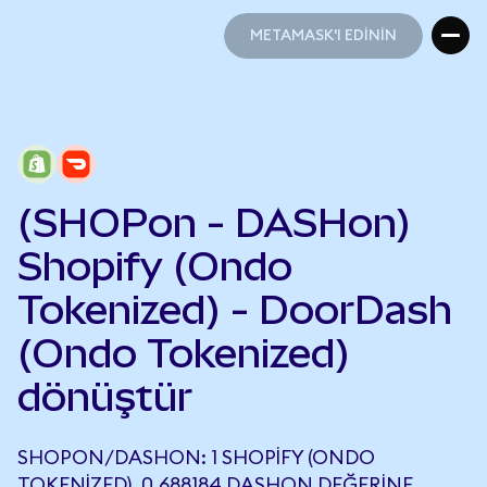
METAMASK'I EDİNİN
METAMASK'I EDİNİN
(SHOPon - DASHon)
Shopify (Ondo
Tokenized) - DoorDash
(Ondo Tokenized)
dönüştür
SHOPON/DASHON: 1 SHOPIFY (ONDO
TOKENIZED), 0,688184 DASHON DEĞERINE