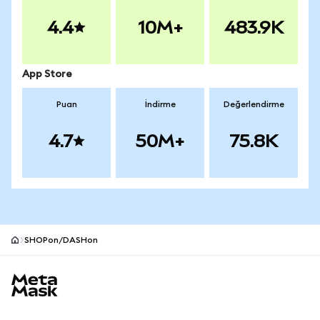
4.4
10M+
483.9K
App Store
Puan
İndirme
Değerlendirme
4.7
50M+
75.8K
SHOPon/DASHon
MetaMask site alt bilgisi