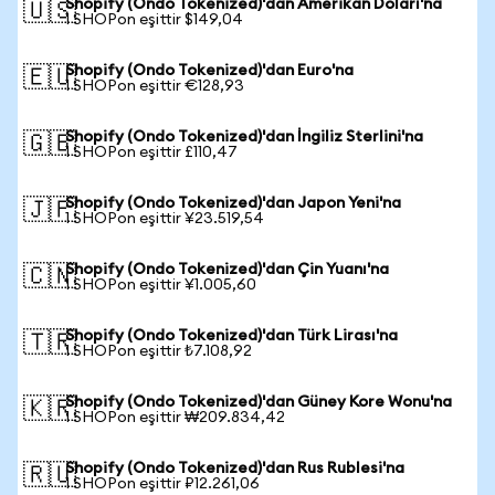
Shopify (Ondo Tokenized)'dan Amerikan Doları'na
🇺🇸
1 SHOPon eşittir $149,04
Shopify (Ondo Tokenized)'dan Euro'na
🇪🇺
1 SHOPon eşittir €128,93
Shopify (Ondo Tokenized)'dan İngiliz Sterlini'na
🇬🇧
1 SHOPon eşittir £110,47
Shopify (Ondo Tokenized)'dan Japon Yeni'na
🇯🇵
1 SHOPon eşittir ¥23.519,54
Shopify (Ondo Tokenized)'dan Çin Yuanı'na
🇨🇳
1 SHOPon eşittir ¥1.005,60
Shopify (Ondo Tokenized)'dan Türk Lirası'na
🇹🇷
1 SHOPon eşittir ₺7.108,92
Shopify (Ondo Tokenized)'dan Güney Kore Wonu'na
🇰🇷
1 SHOPon eşittir ₩209.834,42
Shopify (Ondo Tokenized)'dan Rus Rublesi'na
🇷🇺
1 SHOPon eşittir ₽12.261,06