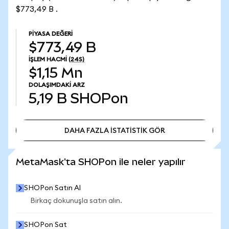
$773,49 B .
PIYASA DEĞERI
$773,49 B
İŞLEM HACMI
(24S)
$1,15 Mn
DOLAŞIMDAKI ARZ
5,19 B
SHOPon
DAHA FAZLA İSTATİSTİK GÖR
DAHA FAZLA İSTATİSTİK GÖR
MetaMask'ta SHOPon ile neler yapılır
SHOPon Satın Al
Birkaç dokunuşla satın alın.
SHOPon Sat