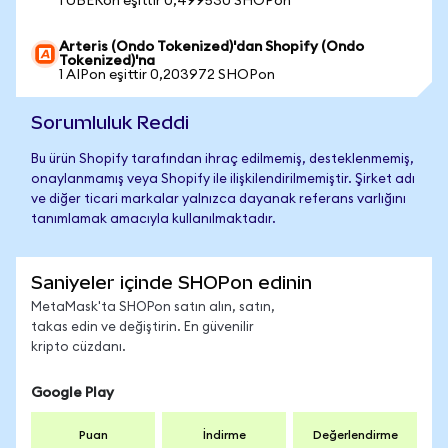
1 UBERon eşittir 0,499530 SHOPon
Arteris (Ondo Tokenized)'dan Shopify (Ondo
Tokenized)'na
1 AIPon eşittir 0,203972 SHOPon
Sorumluluk Reddi
Bu ürün Shopify tarafından ihraç edilmemiş, desteklenmemiş,
onaylanmamış veya Shopify ile ilişkilendirilmemiştir. Şirket adı
ve diğer ticari markalar yalnızca dayanak referans varlığını
tanımlamak amacıyla kullanılmaktadır.
Saniyeler içinde SHOPon edinin
MetaMask'ta SHOPon satın alın, satın,
takas edin ve değiştirin. En güvenilir
kripto cüzdanı.
Google Play
Puan
İndirme
Değerlendirme