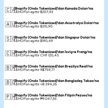
Shopify (Ondo Tokenized)'dan Kanada Doları'na
🇨🇦
1 SHOPon eşittir $207,92
Shopify (Ondo Tokenized)'dan Avustralya Doları'na
🇦🇺
1 SHOPon eşittir $210,90
Shopify (Ondo Tokenized)'dan Singapur Doları'na
🇸🇬
1 SHOPon eşittir $190,49
Shopify (Ondo Tokenized)'dan İsviçre Frangı'na
🇨🇭
1 SHOPon eşittir CHF 120,43
Shopify (Ondo Tokenized)'dan Brezilya Reali'na
🇧🇷
1 SHOPon eşittir R$759,71
Shopify (Ondo Tokenized)'dan Bangladeş Takası'na
🇧🇩
1 SHOPon eşittir ৳18.394,25
Shopify (Ondo Tokenized)'dan Filipin Pezosu'na
🇵🇭
1 SHOPon eşittir ₱9.047,55