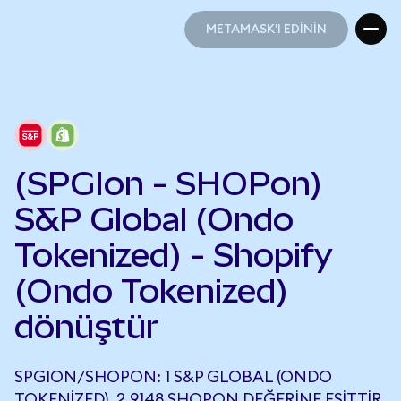
METAMASK'I EDİNİN
METAMASK'I EDİNİN
(SPGIon - SHOPon)
S&P Global (Ondo
Tokenized) - Shopify
(Ondo Tokenized)
dönüştür
SPGION/SHOPON: 1 S&P GLOBAL (ONDO
TOKENIZED), 2,9148 SHOPON DEĞERINE EŞITTIR