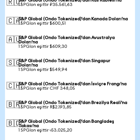
S&P Global (Ondo Tokenized)'dan Rus Rublesi'na
🇷🇺
1 SPGIon eşittir ₽35.561,63
S&P Global (Ondo Tokenized)'dan Kanada Doları'na
🇨🇦
1 SPGIon eşittir $600,51
S&P Global (Ondo Tokenized)'dan Avustralya
🇦🇺
Doları'na
1 SPGIon eşittir $609,30
S&P Global (Ondo Tokenized)'dan Singapur
🇸🇬
Doları'na
1 SPGIon eşittir $549,94
S&P Global (Ondo Tokenized)'dan İsviçre Frangı'na
🇨🇭
1 SPGIon eşittir CHF 348,05
S&P Global (Ondo Tokenized)'dan Brezilya Reali'na
🇧🇷
1 SPGIon eşittir R$2.193,85
S&P Global (Ondo Tokenized)'dan Bangladeş
🇧🇩
Takası'na
1 SPGIon eşittir ৳53.025,20