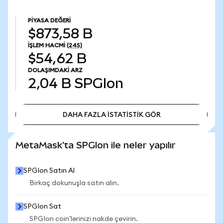
PIYASA DEĞERI
$873,58 B
İŞLEM HACMI
(24S)
$54,62 B
DOLAŞIMDAKI ARZ
2,04 B
SPGIon
DAHA FAZLA İSTATİSTİK GÖR
DAHA FAZLA İSTATİSTİK GÖR
MetaMask'ta SPGIon ile neler yapılır
SPGIon Satın Al
Birkaç dokunuşla satın alın.
SPGIon Sat
SPGIon coin'lerinizi nakde çevirin.