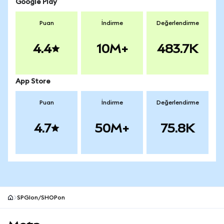
Google Play
Puan
İndirme
Değerlendirme
4.4
10M+
483.7K
App Store
Puan
İndirme
Değerlendirme
4.7
50M+
75.8K
SPGIon/SHOPon
MetaMask site alt bilgisi