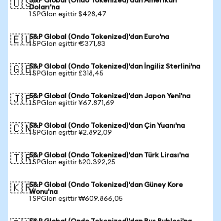
S&P Global (Ondo Tokenized)'dan Amerikan
🇺🇸
Doları'na
1 SPGIon eşittir $428,47
S&P Global (Ondo Tokenized)'dan Euro'na
🇪🇺
1 SPGIon eşittir €371,83
S&P Global (Ondo Tokenized)'dan İngiliz Sterlini'na
🇬🇧
1 SPGIon eşittir £318,45
S&P Global (Ondo Tokenized)'dan Japon Yeni'na
🇯🇵
1 SPGIon eşittir ¥67.871,69
S&P Global (Ondo Tokenized)'dan Çin Yuanı'na
🇨🇳
1 SPGIon eşittir ¥2.892,09
S&P Global (Ondo Tokenized)'dan Türk Lirası'na
🇹🇷
1 SPGIon eşittir ₺20.392,25
S&P Global (Ondo Tokenized)'dan Güney Kore
🇰🇷
Wonu'na
1 SPGIon eşittir ₩609.866,05