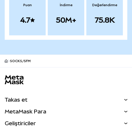
Puan
İndirme
Değerlendirme
4.7
50M+
75.8K
SOCKS/SFM
MetaMask site alt bilgisi
Takas et
Takas İşlemleri
MetaMask Para
Tahmin Et
YENİ
Kripto Al
Geliştiriciler
Perps
YENİ
MetaMask Kart
Dökümantasyon