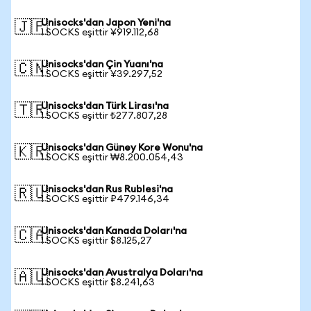
Unisocks'dan Japon Yeni'na
🇯🇵
1 SOCKS eşittir ¥919.112,68
Unisocks'dan Çin Yuanı'na
🇨🇳
1 SOCKS eşittir ¥39.297,52
Unisocks'dan Türk Lirası'na
🇹🇷
1 SOCKS eşittir ₺277.807,28
Unisocks'dan Güney Kore Wonu'na
🇰🇷
1 SOCKS eşittir ₩8.200.054,43
Unisocks'dan Rus Rublesi'na
🇷🇺
1 SOCKS eşittir ₽479.146,34
Unisocks'dan Kanada Doları'na
🇨🇦
1 SOCKS eşittir $8.125,27
Unisocks'dan Avustralya Doları'na
🇦🇺
1 SOCKS eşittir $8.241,63