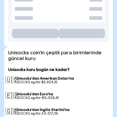
Unisocks coin'in çeşitli para birimlerinde
güncel kuru
Unisocks kuru bugün ne kadar?
Unisocks'dan Amerikan Doları'na
🇺🇸
1 SOCKS eşittir $5.824,15
Unisocks'dan Euro'na
🇪🇺
1 SOCKS eşittir €5.038,81
Unisocks'dan İngiliz Sterlini'na
🇬🇧
1 SOCKS eşittir £4.317,05