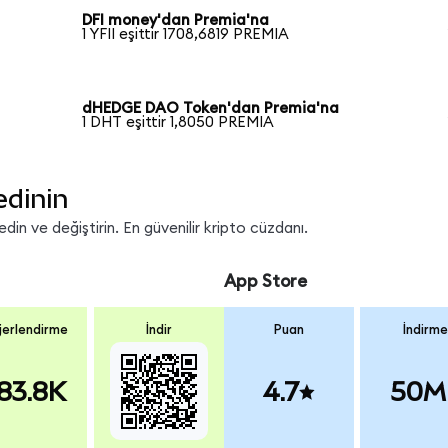
DFI money'dan Premia'na
1 YFII eşittir 1708,6819 PREMIA
dHEDGE DAO Token'dan Premia'na
1 DHT eşittir 1,8050 PREMIA
edinin
in ve değiştirin. En güvenilir kripto cüzdanı.
App Store
erlendirme
İndir
Puan
İndirme
83.8K
4.7
50M