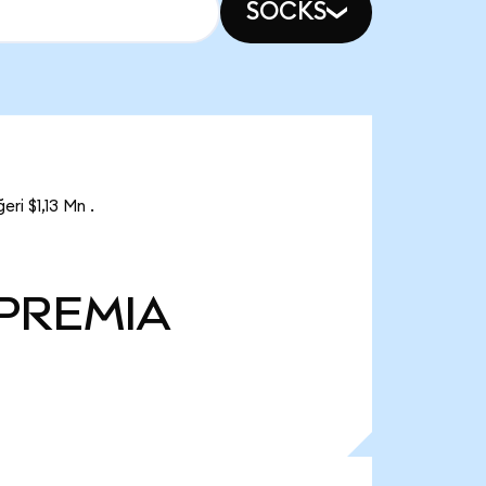
SOCKS
ri $1,13 Mn .
PREMIA