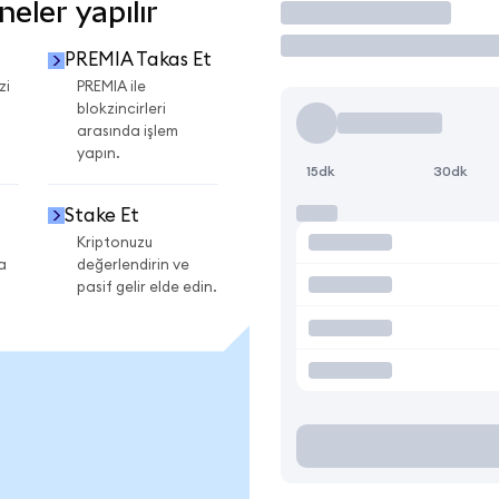
eler yapılır
İşlem Yap
PREMIA Takas Et
zi
PREMIA ile
blokzincirleri
arasında işlem
yapın.
15dk
30dk
Stake Et
Kriptonuzu
a
değerlendirin ve
pasif gelir elde edin.