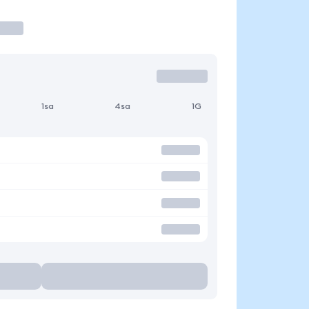
1sa
4sa
1G