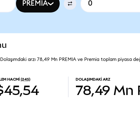
PREMIA
mu
 Dolaşımdaki arzı 78,49 Mn PREMIA ve Premia toplam piyasa değe
ŞLEM HACMI
(24S)
DOLAŞIMDAKI ARZ
$45,54
78,49 Mn