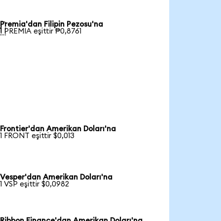
Premia'dan Filipin Pezosu'na

1 PREMIA eşittir ₱0,8761
Frontier'dan Amerikan Doları'na
1 FRONT eşittir $0,013
Vesper'dan Amerikan Doları'na
1 VSP eşittir $0,0982
Ribbon Finance'dan Amerikan Doları'na