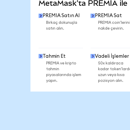
MetaMask'ta PREMIA ile n
PREMIA Satın Al
PREMIA Sat
Birkaç dokunuşla
PREMIA coin'lerini
satın alın.
nakde çevirin.
Tahmin Et
Vadeli İşlemler
PREMIA ve kripto
50x kaldıraca
tahmin
kadar token'lard
piyasalarında işlem
uzun veya kısa
yapın.
pozisyon alın.