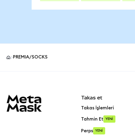
PREMIA/SOCKS
MetaMask site alt bilgisi
Takas et
Takas İşlemleri
Tahmin Et
YENİ
Perps
YENİ