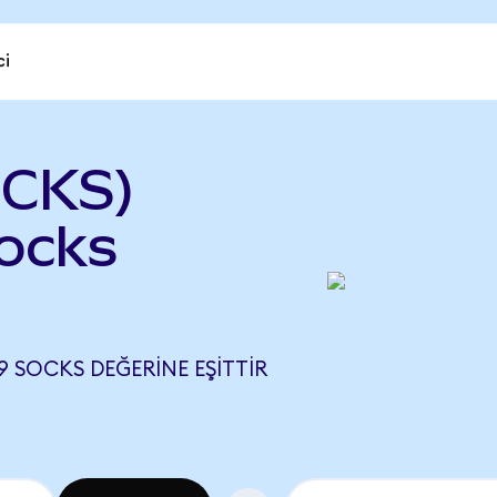
ci
OCKS)
socks
9 SOCKS DEĞERINE EŞITTIR