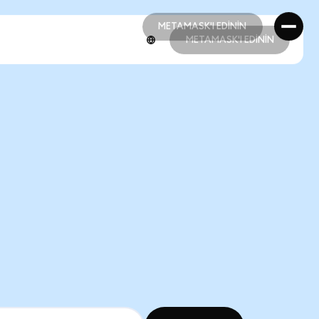
METAMASK'I EDİNİN
METAMASK'I EDİNİN
METAMASK'I EDİNİN
METAMASK'I EDİNİN