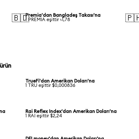
Premia'dan Bangladeş Takası'na
🇧🇩
🇵
1 PREMIA eşittir ৳1,78
ürün
TrueFi'dan Amerikan Doları'na
1 TRU eşittir $0,000836
'na
Rai Reflex Index'dan Amerikan Doları'na
1 RAI eşittir $2,24
DFI money'dan Amerikan Doları'na