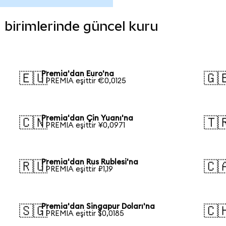
a birimlerinde güncel kuru
Premia'dan Euro'na
🇪🇺
🇬
1 PREMIA eşittir €0,0125
Premia'dan Çin Yuanı'na
🇨🇳
🇹
1 PREMIA eşittir ¥0,0971
Premia'dan Rus Rublesi'na
🇷🇺
🇨
1 PREMIA eşittir ₽1,19
Premia'dan Singapur Doları'na
🇸🇬
🇨
1 PREMIA eşittir $0,0185