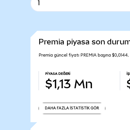
Premia piyasa son duru
Premia güncel fiyatı PREMIA başına $0,0144.
PIYASA DEĞERI
İ
$1,13 Mn
DAHA FAZLA İSTATİSTİK GÖR
DAHA FAZLA İSTATİSTİK GÖR