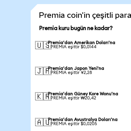
Premia coin'in çeşitli par
Premia kuru bugün ne kadar?
Premia'dan Amerikan Doları'na
🇺🇸
1 PREMIA eşittir $0,0144
Premia'dan Japon Yeni'na
🇯🇵
1 PREMIA eşittir ¥2,28
Premia'dan Güney Kore Wonu'na
🇰🇷
1 PREMIA eşittir ₩20,42
Premia'dan Avustralya Doları'na
🇦🇺
1 PREMIA eşittir $0,0205