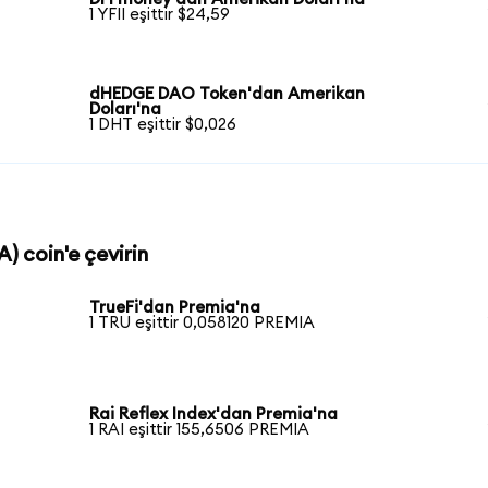
1 YFII eşittir $24,59
dHEDGE DAO Token'dan Amerikan
Doları'na
1 DHT eşittir $0,026
) coin'e çevirin
TrueFi'dan Premia'na
1 TRU eşittir 0,058120 PREMIA
Rai Reflex Index'dan Premia'na
1 RAI eşittir 155,6506 PREMIA