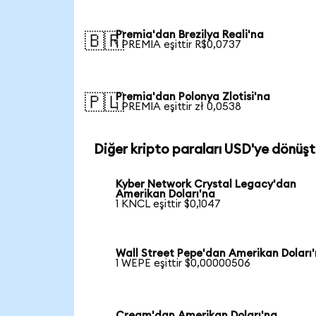
Premia'dan Brezilya Reali'na
🇧🇷
1 PREMIA eşittir R$0,0737
Premia'dan Polonya Zlotisi'na
🇵🇱
1 PREMIA eşittir zł 0,0538
Diğer kripto paraları USD'ye dönüşt
Kyber Network Crystal Legacy'dan
Amerikan Doları'na
1 KNCL eşittir $0,1047
Wall Street Pepe'dan Amerikan Doları
1 WEPE eşittir $0,00000506
Cream'dan Amerikan Doları'na