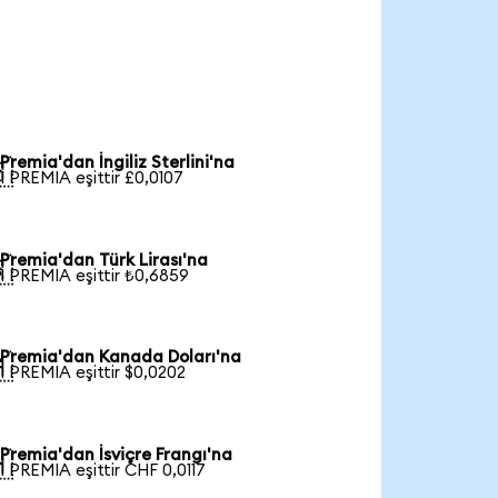
Premia'dan İngiliz Sterlini'na

1 PREMIA eşittir £0,0107
Premia'dan Türk Lirası'na

1 PREMIA eşittir ₺0,6859
Premia'dan Kanada Doları'na

1 PREMIA eşittir $0,0202
Premia'dan İsviçre Frangı'na

1 PREMIA eşittir CHF 0,0117