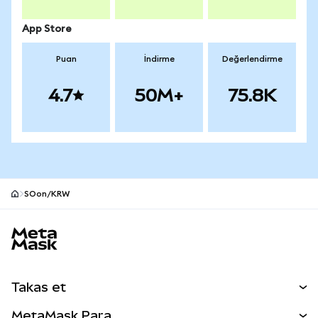
App Store
Puan
İndirme
Değerlendirme
4.7
50M+
75.8K
SOon/KRW
MetaMask site alt bilgisi
Takas et
Takas İşlemleri
MetaMask Para