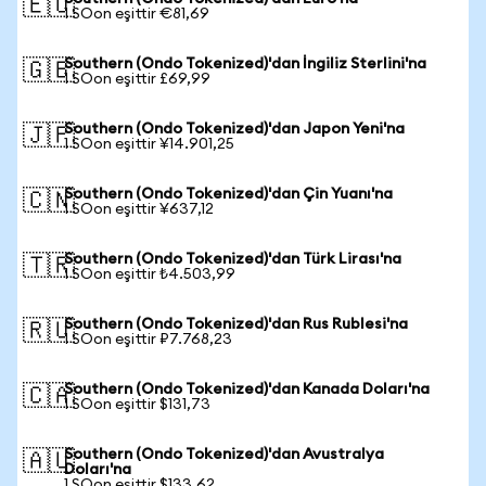
🇪🇺
1 SOon eşittir €81,69
Southern (Ondo Tokenized)'dan İngiliz Sterlini'na
🇬🇧
1 SOon eşittir £69,99
Southern (Ondo Tokenized)'dan Japon Yeni'na
🇯🇵
1 SOon eşittir ¥14.901,25
Southern (Ondo Tokenized)'dan Çin Yuanı'na
🇨🇳
1 SOon eşittir ¥637,12
Southern (Ondo Tokenized)'dan Türk Lirası'na
🇹🇷
1 SOon eşittir ₺4.503,99
Southern (Ondo Tokenized)'dan Rus Rublesi'na
🇷🇺
1 SOon eşittir ₽7.768,23
Southern (Ondo Tokenized)'dan Kanada Doları'na
🇨🇦
1 SOon eşittir $131,73
Southern (Ondo Tokenized)'dan Avustralya
🇦🇺
Doları'na
1 SOon eşittir $133,62