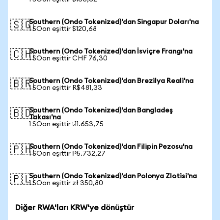
Southern (Ondo Tokenized)'dan Singapur Doları'na
🇸🇬
1 SOon eşittir $120,68
Southern (Ondo Tokenized)'dan İsviçre Frangı'na
🇨🇭
1 SOon eşittir CHF 76,30
Southern (Ondo Tokenized)'dan Brezilya Reali'na
🇧🇷
1 SOon eşittir R$481,33
Southern (Ondo Tokenized)'dan Bangladeş
🇧🇩
Takası'na
1 SOon eşittir ৳11.653,75
Southern (Ondo Tokenized)'dan Filipin Pezosu'na
🇵🇭
1 SOon eşittir ₱5.732,27
Southern (Ondo Tokenized)'dan Polonya Zlotisi'na
🇵🇱
1 SOon eşittir zł 350,80
Diğer RWA'ları KRW'ye dönüştür