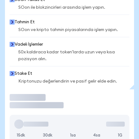
SOon ile blokzincirleri arasında işlem yapın.
Tahmin Et
SOon ve kripto tahmin piyasalarında işlem yapın.
Vadeli İşlemler
50x kaldıraca kadar token'larda uzun veya kısa
pozisyon alın.
Stake Et
Kriptonuzu değerlendirin ve pasif gelir elde edin.
İşlem Yap
15dk
30dk
1sa
4sa
1G