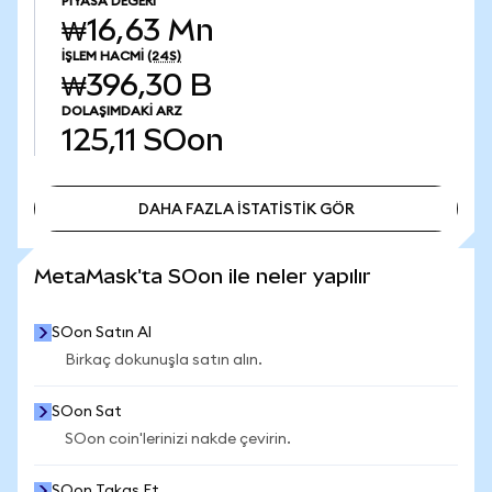
PIYASA DEĞERI
₩16,63 Mn
İŞLEM HACMI
(24S)
₩396,30 B
DOLAŞIMDAKI ARZ
125,11
SOon
DAHA FAZLA İSTATİSTİK GÖR
DAHA FAZLA İSTATİSTİK GÖR
MetaMask'ta SOon ile neler yapılır
SOon Satın Al
Birkaç dokunuşla satın alın.
SOon Sat
SOon coin'lerinizi nakde çevirin.
SOon Takas Et