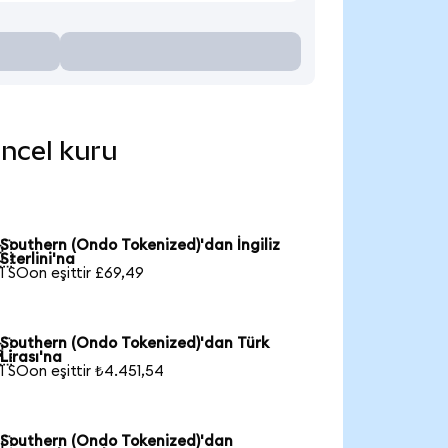
üncel kuru
Southern (Ondo Tokenized)'dan İngiliz

Sterlini'na
1 SOon eşittir £69,49
Southern (Ondo Tokenized)'dan Türk

Lirası'na
1 SOon eşittir ₺4.451,54
Southern (Ondo Tokenized)'dan