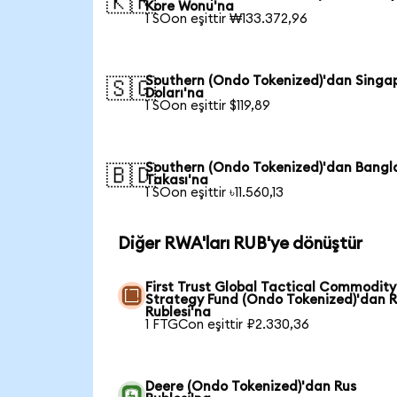
🇰🇷
Kore Wonu'na
1 SOon eşittir ₩133.372,96
Southern (Ondo Tokenized)'dan Singa
🇸🇬
Doları'na
1 SOon eşittir $119,89
Southern (Ondo Tokenized)'dan Bangl
🇧🇩
Takası'na
1 SOon eşittir ৳11.560,13
Diğer RWA'ları RUB'ye dönüştür
First Trust Global Tactical Commodity
Strategy Fund (Ondo Tokenized)'dan 
Rublesi'na
1 FTGCon eşittir ₽2.330,36
Deere (Ondo Tokenized)'dan Rus