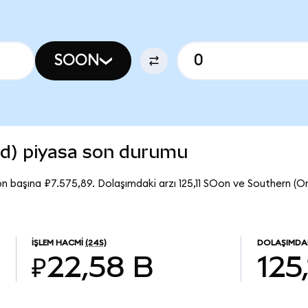
SOON
d) piyasa son durumu
n başına ₽7.575,89. Dolaşımdaki arzı 125,11 SOon ve Southern (
İŞLEM HACMI
(24S)
DOLAŞIMDAK
₽22,58 B
125,