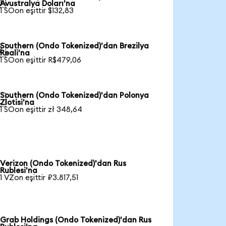

Avustralya Doları'na
1 SOon eşittir $132,83
Southern (Ondo Tokenized)'dan Brezilya

Reali'na
1 SOon eşittir R$479,06
Southern (Ondo Tokenized)'dan Polonya

Zlotisi'na
1 SOon eşittir zł 348,64
Verizon (Ondo Tokenized)'dan Rus
Rublesi'na
1 VZon eşittir ₽3.817,51
Grab Holdings (Ondo Tokenized)'dan Rus