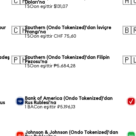
🇨🇦
🇦
Doları'na
1 SOon eşittir $131,07
pur
Southern (Ondo Tokenized)'dan İsviçre
🇨🇭
🇧
Frangı'na
1 SOon eşittir CHF 75,60
adeş
Southern (Ondo Tokenized)'dan Filipin
🇵🇭
🇵
Pezosu'na
1 SOon eşittir ₱5.684,28
Bank of America (Ondo Tokenized)'dan
Rus
Rus Rublesi'na
1 BACon eşittir ₽5.196,13
Johnson & Johnson (Ondo Tokenized)'dan