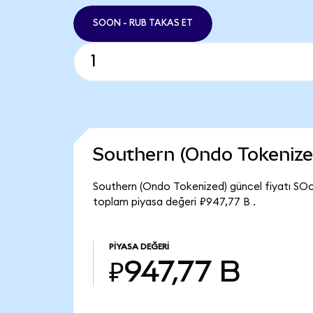
SOON - RUB TAKAS ET
Southern (Ondo Tokenize
Southern (Ondo Tokenized) güncel fiyatı SOo
toplam piyasa değeri ₽947,77 B .
PIYASA DEĞERI
₽947,77 B