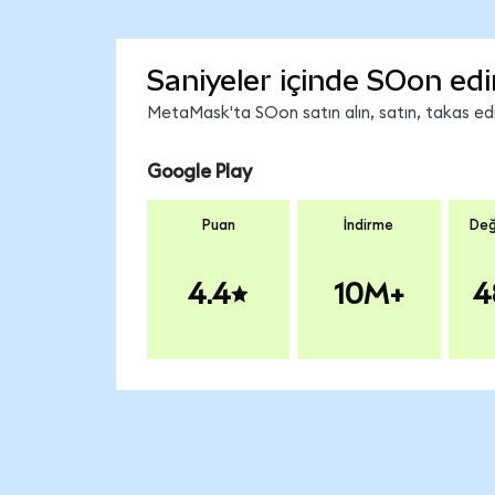
Saniyeler içinde SOon edi
MetaMask'ta SOon satın alın, satın, takas edin
Google Play
Puan
İndirme
Değ
4.4
10M+
4