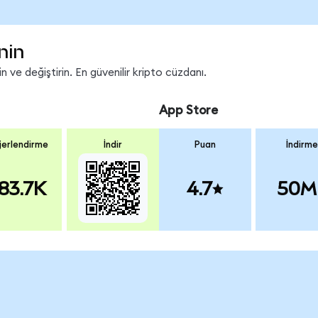
nin
 ve değiştirin. En güvenilir kripto cüzdanı.
App Store
erlendirme
İndir
Puan
İndirme
83.7K
4.7
50M