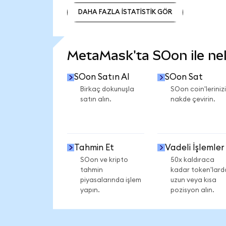
DAHA FAZLA İSTATİSTİK GÖR
DAHA FAZLA İSTATİSTİK GÖR
MetaMask'ta SOon ile nele
SOon Satın Al
SOon Sat
Birkaç dokunuşla
SOon coin'lerinizi
satın alın.
nakde çevirin.
Tahmin Et
Vadeli İşlemler
SOon ve kripto
50x kaldıraca
tahmin
kadar token'lard
piyasalarında işlem
uzun veya kısa
yapın.
pozisyon alın.