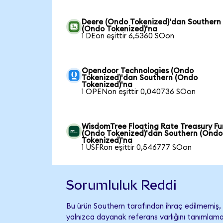
Deere (Ondo Tokenized)'dan Southern
(Ondo Tokenized)'na
1 DEon eşittir 6,5360 SOon
Opendoor Technologies (Ondo
Tokenized)'dan Southern (Ondo
Tokenized)'na
1 OPENon eşittir 0,040736 SOon
WisdomTree Floating Rate Treasury F
(Ondo Tokenized)'dan Southern (Ondo
Tokenized)'na
1 USFRon eşittir 0,546777 SOon
Sorumluluk Reddi
Bu ürün Southern tarafından ihraç edilmemiş, d
yalnızca dayanak referans varlığını tanımlama