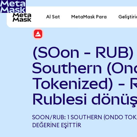
Al Sat
MetaMask Para
Geliştiri
(SOon - RUB)
Southern (On
Tokenized) - 
Rublesi dönüş
SOON/RUB: 1 SOUTHERN (ONDO TOKEN
DEĞERINE EŞITTIR