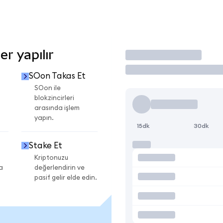
r yapılır
İşlem Yap
SOon Takas Et
SOon ile
blokzincirleri
arasında işlem
yapın.
15dk
30dk
Stake Et
Kriptonuzu
a
değerlendirin ve
pasif gelir elde edin.