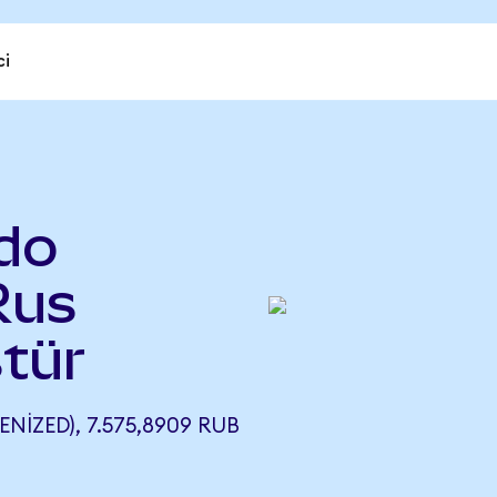
ci
do
Rus
tür
IZED), 7.575,8909 RUB