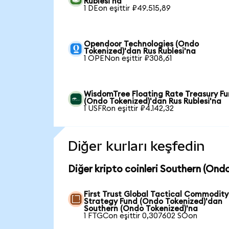
Rublesi'na
1 DEon eşittir ₽49.515,89
Opendoor Technologies (Ondo
Tokenized)'dan Rus Rublesi'na
1 OPENon eşittir ₽308,61
WisdomTree Floating Rate Treasury F
(Ondo Tokenized)'dan Rus Rublesi'na
1 USFRon eşittir ₽4.142,32
Diğer kurları keşfedin
Diğer kripto coinleri Southern (Ondo
First Trust Global Tactical Commodity
Strategy Fund (Ondo Tokenized)'dan
Southern (Ondo Tokenized)'na
1 FTGCon eşittir 0,307602 SOon