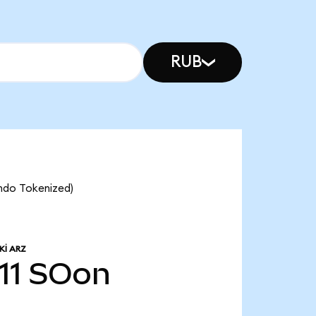
RUB
Ondo Tokenized)
I ARZ
11
SOon