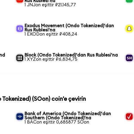
Rus Rublesi'na
1 JNJon eşittir ₽21.145,77
Exodus Movement (Ondo Tokenized)'dan
Rus Rublesi'na
1 EXODon eşittir ₽408,24
und
Block (Ondo Tokenized)'dan Rus Rublesi'na
1 XYZon eşittir ₽6.834,75
 Tokenized) (SOon) coin'e çevirin
Bank of America (Ondo Tokenized)'dan
Southern (Ondo Tokenized)'na
1 BACon eşittir 0,685877 SOon