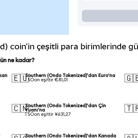
 coin'in çeşitli para birimlerinde g
gün ne kadar?
kan
Southern (Ondo Tokenized)'dan Euro'na
🇪🇺
🇬
1 SOon eşittir €81,01
Southern (Ondo Tokenized)'dan Çin
🇨🇳
🇹
Yuanı'na
1 SOon eşittir ¥631,27
y
Southern (Ondo Tokenized)'dan Kanada