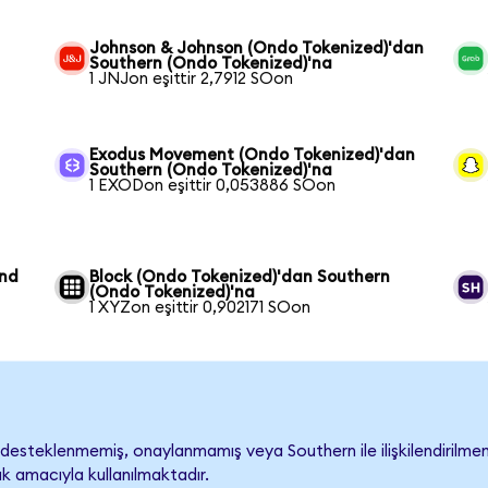
Johnson & Johnson (Ondo Tokenized)'dan
Southern (Ondo Tokenized)'na
1 JNJon eşittir 2,7912 SOon
Exodus Movement (Ondo Tokenized)'dan
Southern (Ondo Tokenized)'na
1 EXODon eşittir 0,053886 SOon
und
Block (Ondo Tokenized)'dan Southern
(Ondo Tokenized)'na
1 XYZon eşittir 0,902171 SOon
esteklenmemiş, onaylanmamış veya Southern ile ilişkilendirilmemiş
k amacıyla kullanılmaktadır.