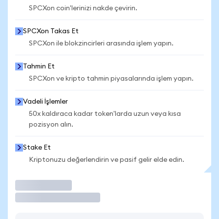
SPCXon coin'lerinizi nakde çevirin.
SPCXon Takas Et
SPCXon ile blokzincirleri arasında işlem yapın.
Tahmin Et
SPCXon ve kripto tahmin piyasalarında işlem yapın.
Vadeli İşlemler
50x kaldıraca kadar token'larda uzun veya kısa
pozisyon alın.
Stake Et
Kriptonuzu değerlendirin ve pasif gelir elde edin.
İşlem Yap