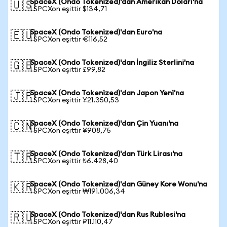
SpaceX (Ondo Tokenized)'dan Amerikan Doları'na
🇺🇸
1 SPCXon eşittir $134,71
SpaceX (Ondo Tokenized)'dan Euro'na
🇪🇺
1 SPCXon eşittir €116,52
SpaceX (Ondo Tokenized)'dan İngiliz Sterlini'na
🇬🇧
1 SPCXon eşittir £99,82
SpaceX (Ondo Tokenized)'dan Japon Yeni'na
🇯🇵
1 SPCXon eşittir ¥21.350,53
SpaceX (Ondo Tokenized)'dan Çin Yuanı'na
🇨🇳
1 SPCXon eşittir ¥908,75
SpaceX (Ondo Tokenized)'dan Türk Lirası'na
🇹🇷
1 SPCXon eşittir ₺6.428,40
SpaceX (Ondo Tokenized)'dan Güney Kore Wonu'na
🇰🇷
1 SPCXon eşittir ₩191.006,34
SpaceX (Ondo Tokenized)'dan Rus Rublesi'na
🇷🇺
1 SPCXon eşittir ₽11.110,47