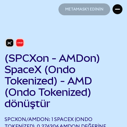
METAMASK'I EDİNİN
METAMASK'I EDİNİN
(SPCXon - AMDon)
SpaceX (Ondo
Tokenized) - AMD
(Ondo Tokenized)
dönüştür
SPCXON/AMDON: 1 SPACEX (ONDO
TOKENIZED), 0,276306 AMDON DEĞERINE