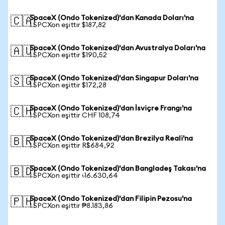
SpaceX (Ondo Tokenized)'dan Kanada Doları'na
🇨🇦
1 SPCXon eşittir $187,82
SpaceX (Ondo Tokenized)'dan Avustralya Doları'na
🇦🇺
1 SPCXon eşittir $190,52
SpaceX (Ondo Tokenized)'dan Singapur Doları'na
🇸🇬
1 SPCXon eşittir $172,28
SpaceX (Ondo Tokenized)'dan İsviçre Frangı'na
🇨🇭
1 SPCXon eşittir CHF 108,74
SpaceX (Ondo Tokenized)'dan Brezilya Reali'na
🇧🇷
1 SPCXon eşittir R$684,92
SpaceX (Ondo Tokenized)'dan Bangladeş Takası'na
🇧🇩
1 SPCXon eşittir ৳16.630,64
SpaceX (Ondo Tokenized)'dan Filipin Pezosu'na
🇵🇭
1 SPCXon eşittir ₱8.183,86