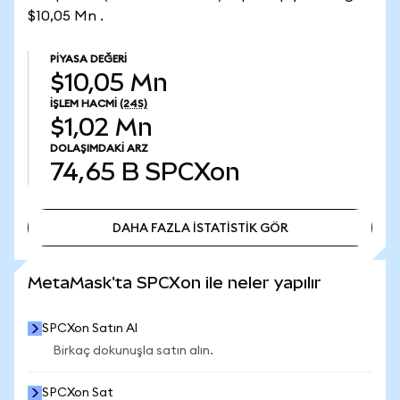
$10,05 Mn .
PIYASA DEĞERI
$10,05 Mn
İŞLEM HACMI
(24S)
$1,02 Mn
DOLAŞIMDAKI ARZ
74,65 B
SPCXon
DAHA FAZLA İSTATİSTİK GÖR
DAHA FAZLA İSTATİSTİK GÖR
MetaMask'ta SPCXon ile neler yapılır
SPCXon Satın Al
Birkaç dokunuşla satın alın.
SPCXon Sat