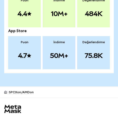
Puan
İndirme
Değerlendirme
4.4
10M+
484K
App Store
Puan
İndirme
Değerlendirme
4.7
50M+
75.8K
SPCXon/AMDon
MetaMask site alt bilgisi