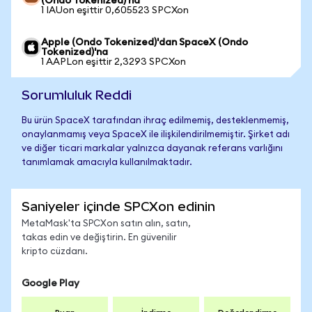
(Ondo Tokenized)'na
1 IAUon eşittir 0,605523 SPCXon
Apple (Ondo Tokenized)'dan SpaceX (Ondo
Tokenized)'na
1 AAPLon eşittir 2,3293 SPCXon
Sorumluluk Reddi
Bu ürün SpaceX tarafından ihraç edilmemiş, desteklenmemiş,
onaylanmamış veya SpaceX ile ilişkilendirilmemiştir. Şirket adı
ve diğer ticari markalar yalnızca dayanak referans varlığını
tanımlamak amacıyla kullanılmaktadır.
Saniyeler içinde SPCXon edinin
MetaMask'ta SPCXon satın alın, satın,
takas edin ve değiştirin. En güvenilir
kripto cüzdanı.
Google Play