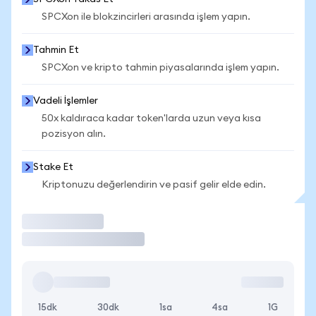
SPCXon ile blokzincirleri arasında işlem yapın.
Tahmin Et
SPCXon ve kripto tahmin piyasalarında işlem yapın.
Vadeli İşlemler
50x kaldıraca kadar token'larda uzun veya kısa
pozisyon alın.
Stake Et
Kriptonuzu değerlendirin ve pasif gelir elde edin.
İşlem Yap
15dk
30dk
1sa
4sa
1G