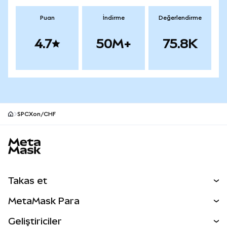
Puan
İndirme
Değerlendirme
4.7
50M+
75.8K
SPCXon/CHF
MetaMask site alt bilgisi
Takas et
Takas İşlemleri
MetaMask Para
Tahmin Et
YENİ
Kripto Al
Geliştiriciler