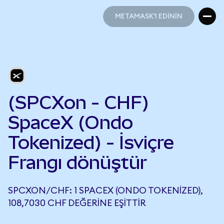
METAMASK'I EDİNİN
METAMASK'I EDİNİN
(SPCXon - CHF)
SpaceX (Ondo
Tokenized) - İsviçre
Frangı dönüştür
SPCXON/CHF: 1 SPACEX (ONDO TOKENIZED),
108,7030 CHF DEĞERINE EŞITTIR