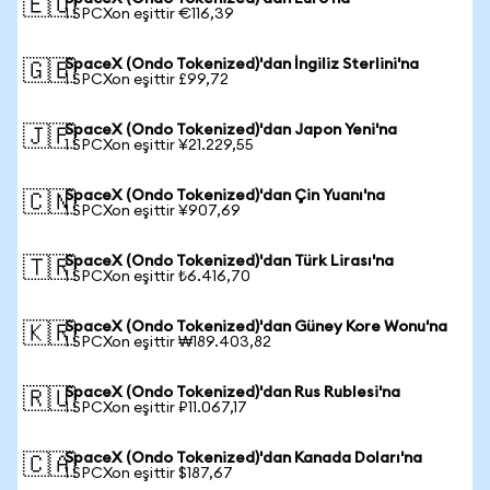
🇪🇺
1 SPCXon eşittir €116,39
SpaceX (Ondo Tokenized)'dan İngiliz Sterlini'na
🇬🇧
1 SPCXon eşittir £99,72
SpaceX (Ondo Tokenized)'dan Japon Yeni'na
🇯🇵
1 SPCXon eşittir ¥21.229,55
SpaceX (Ondo Tokenized)'dan Çin Yuanı'na
🇨🇳
1 SPCXon eşittir ¥907,69
SpaceX (Ondo Tokenized)'dan Türk Lirası'na
🇹🇷
1 SPCXon eşittir ₺6.416,70
SpaceX (Ondo Tokenized)'dan Güney Kore Wonu'na
🇰🇷
1 SPCXon eşittir ₩189.403,82
SpaceX (Ondo Tokenized)'dan Rus Rublesi'na
🇷🇺
1 SPCXon eşittir ₽11.067,17
SpaceX (Ondo Tokenized)'dan Kanada Doları'na
🇨🇦
1 SPCXon eşittir $187,67