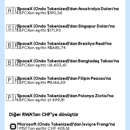
SpaceX (Ondo Tokenized)'dan Avustralya Doları'na
🇦🇺
1 SPCXon eşittir $190,36
SpaceX (Ondo Tokenized)'dan Singapur Doları'na
🇸🇬
1 SPCXon eşittir $171,93
SpaceX (Ondo Tokenized)'dan Brezilya Reali'na
🇧🇷
1 SPCXon eşittir R$685,74
SpaceX (Ondo Tokenized)'dan Bangladeş Takası'na
🇧🇩
1 SPCXon eşittir ৳16.603,61
SpaceX (Ondo Tokenized)'dan Filipin Pezosu'na
🇵🇭
1 SPCXon eşittir ₱8.166,59
SpaceX (Ondo Tokenized)'dan Polonya Zlotisi'na
🇵🇱
1 SPCXon eşittir zł 499,81
Diğer RWA'ları CHF'ye dönüştür
Microsoft (Ondo Tokenized)'dan İsviçre Frangı'na
1 MSFTon eşittir CHF 405,16