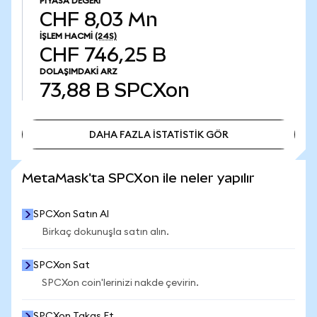
PIYASA DEĞERI
CHF 8,03 Mn
İŞLEM HACMI
(24S)
CHF 746,25 B
DOLAŞIMDAKI ARZ
73,88 B
SPCXon
DAHA FAZLA İSTATİSTİK GÖR
DAHA FAZLA İSTATİSTİK GÖR
MetaMask'ta SPCXon ile neler yapılır
SPCXon Satın Al
Birkaç dokunuşla satın alın.
SPCXon Sat
SPCXon coin'lerinizi nakde çevirin.
SPCXon Takas Et