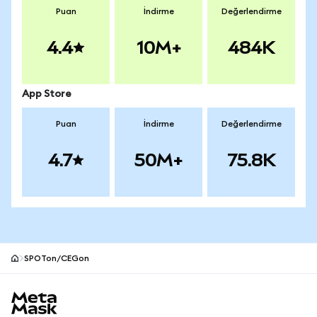
Puan
İndirme
Değerlendirme
4.4
10M+
484K
App Store
Puan
İndirme
Değerlendirme
4.7
50M+
75.8K
SPOTon/CEGon
MetaMask site alt bilgisi