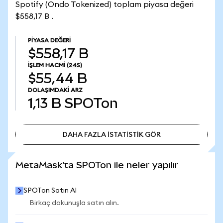
Spotify (Ondo Tokenized) toplam piyasa değeri
$558,17 B .
PIYASA DEĞERI
$558,17 B
İŞLEM HACMI
(24S)
$55,44 B
DOLAŞIMDAKI ARZ
1,13 B
SPOTon
DAHA FAZLA İSTATİSTİK GÖR
DAHA FAZLA İSTATİSTİK GÖR
MetaMask'ta SPOTon ile neler yapılır
SPOTon Satın Al
Birkaç dokunuşla satın alın.