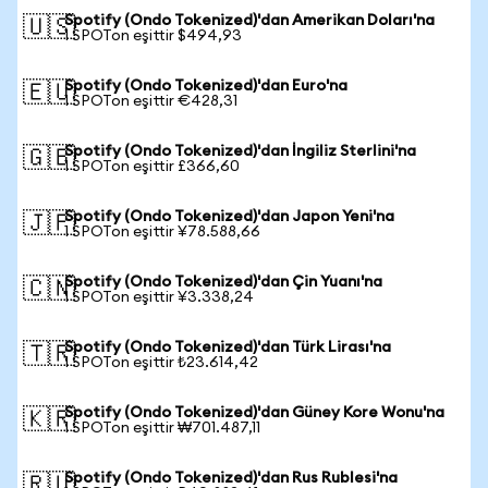
Spotify (Ondo Tokenized)'dan Amerikan Doları'na
🇺🇸
1 SPOTon eşittir $494,93
Spotify (Ondo Tokenized)'dan Euro'na
🇪🇺
1 SPOTon eşittir €428,31
Spotify (Ondo Tokenized)'dan İngiliz Sterlini'na
🇬🇧
1 SPOTon eşittir £366,60
Spotify (Ondo Tokenized)'dan Japon Yeni'na
🇯🇵
1 SPOTon eşittir ¥78.588,66
Spotify (Ondo Tokenized)'dan Çin Yuanı'na
🇨🇳
1 SPOTon eşittir ¥3.338,24
Spotify (Ondo Tokenized)'dan Türk Lirası'na
🇹🇷
1 SPOTon eşittir ₺23.614,42
Spotify (Ondo Tokenized)'dan Güney Kore Wonu'na
🇰🇷
1 SPOTon eşittir ₩701.487,11
Spotify (Ondo Tokenized)'dan Rus Rublesi'na
🇷🇺