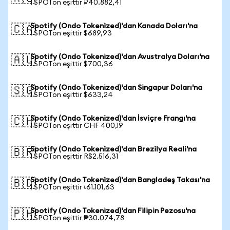
1 SPOTon eşittir ₽40.882,41
Spotify (Ondo Tokenized)'dan Kanada Doları'na
🇨🇦
1 SPOTon eşittir $689,93
Spotify (Ondo Tokenized)'dan Avustralya Doları'na
🇦🇺
1 SPOTon eşittir $700,36
Spotify (Ondo Tokenized)'dan Singapur Doları'na
🇸🇬
1 SPOTon eşittir $633,24
Spotify (Ondo Tokenized)'dan İsviçre Frangı'na
🇨🇭
1 SPOTon eşittir CHF 400,19
Spotify (Ondo Tokenized)'dan Brezilya Reali'na
🇧🇷
1 SPOTon eşittir R$2.516,31
Spotify (Ondo Tokenized)'dan Bangladeş Takası'na
🇧🇩
1 SPOTon eşittir ৳61.101,63
Spotify (Ondo Tokenized)'dan Filipin Pezosu'na
🇵🇭
1 SPOTon eşittir ₱30.074,78