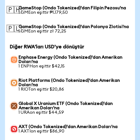
GameStop (Ondo Tokenized)'dan Filipin Pezosu'na
🇵🇭
1 GMEon eşittir ₱1.179,50
GameStop (Ondo Tokenized)'dan Polonya Zlotisi'na
🇵🇱
1 GMEon eşittir zł 72,25
Diğer RWA'ları USD'ye dönüştür
Enphase Energy (Ondo Tokenized)'dan Amerikan
Doları'na
1 ENPHon eşittir $42,15
Riot Platforms (Ondo Tokenized)'dan Amerikan
Doları'na
1 RIOTon eşittir $20,86
Global X Uranium ETF (Ondo Tokenized)'dan
Amerikan Doları'na
1 URAon eşittir $44,59
AXT (Ondo Tokenized)'dan Amerikan Doları'na
1 AXTIon eşittir $86,90