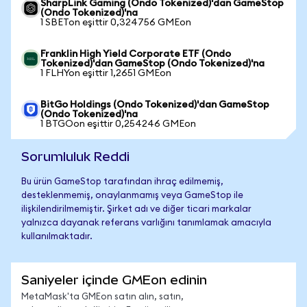
SharpLink Gaming (Ondo Tokenized)'dan GameStop
(Ondo Tokenized)'na
1 SBETon eşittir 0,324756 GMEon
Franklin High Yield Corporate ETF (Ondo
Tokenized)'dan GameStop (Ondo Tokenized)'na
1 FLHYon eşittir 1,2651 GMEon
BitGo Holdings (Ondo Tokenized)'dan GameStop
(Ondo Tokenized)'na
1 BTGOon eşittir 0,254246 GMEon
Sorumluluk Reddi
Bu ürün GameStop tarafından ihraç edilmemiş,
desteklenmemiş, onaylanmamış veya GameStop ile
ilişkilendirilmemiştir. Şirket adı ve diğer ticari markalar
yalnızca dayanak referans varlığını tanımlamak amacıyla
kullanılmaktadır.
Saniyeler içinde GMEon edinin
MetaMask'ta GMEon satın alın, satın,