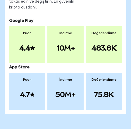
takas edin ve değiştirin. En güvenilir
kripto cüzdanı.
Google Play
Puan
İndirme
Değerlendirme
4.4
10M+
483.8K
App Store
Puan
İndirme
Değerlendirme
4.7
50M+
75.8K