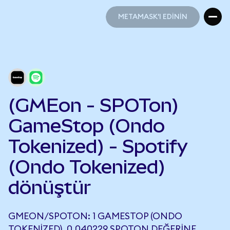
METAMASK'I EDİNİN
METAMASK'I EDİNİN
(GMEon - SPOTon)
GameStop (Ondo
Tokenized) - Spotify
(Ondo Tokenized)
dönüştür
GMEON/SPOTON: 1 GAMESTOP (ONDO
TOKENIZED), 0,040229 SPOTON DEĞERINE