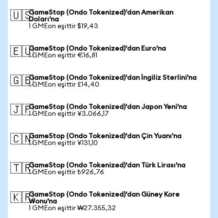
GameStop (Ondo Tokenized)'dan Amerikan
🇺🇸
Doları'na
1 GMEon eşittir $19,43
GameStop (Ondo Tokenized)'dan Euro'na
🇪🇺
1 GMEon eşittir €16,81
GameStop (Ondo Tokenized)'dan İngiliz Sterlini'na
🇬🇧
1 GMEon eşittir £14,40
GameStop (Ondo Tokenized)'dan Japon Yeni'na
🇯🇵
1 GMEon eşittir ¥3.066,17
GameStop (Ondo Tokenized)'dan Çin Yuanı'na
🇨🇳
1 GMEon eşittir ¥131,10
GameStop (Ondo Tokenized)'dan Türk Lirası'na
🇹🇷
1 GMEon eşittir ₺926,76
GameStop (Ondo Tokenized)'dan Güney Kore
🇰🇷
Wonu'na
1 GMEon eşittir ₩27.355,32