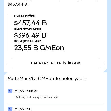
$457,44 B .
PIYASA DEĞERI
$457,44 B
İŞLEM HACMI
(24S)
$396,49 B
DOLAŞIMDAKI ARZ
23,55 B
GMEon
DAHA FAZLA İSTATİSTİK GÖR
DAHA FAZLA İSTATİSTİK GÖR
MetaMask'ta GMEon ile neler yapılır
GMEon Satın Al
Birkaç dokunuşla satın alın.
GMEon Sat