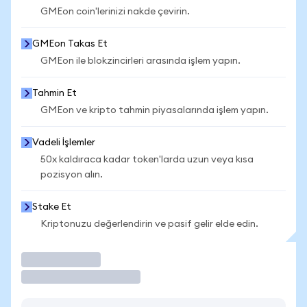
GMEon coin'lerinizi nakde çevirin.
GMEon Takas Et
GMEon ile blokzincirleri arasında işlem yapın.
Tahmin Et
GMEon ve kripto tahmin piyasalarında işlem yapın.
Vadeli İşlemler
50x kaldıraca kadar token'larda uzun veya kısa
pozisyon alın.
Stake Et
Kriptonuzu değerlendirin ve pasif gelir elde edin.
İşlem Yap