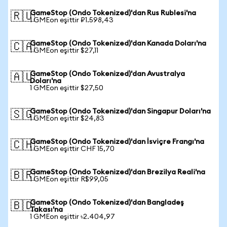
GameStop (Ondo Tokenized)'dan Rus Rublesi'na
🇷🇺
1 GMEon eşittir ₽1.598,43
GameStop (Ondo Tokenized)'dan Kanada Doları'na
🇨🇦
1 GMEon eşittir $27,11
GameStop (Ondo Tokenized)'dan Avustralya
🇦🇺
Doları'na
1 GMEon eşittir $27,50
GameStop (Ondo Tokenized)'dan Singapur Doları'na
🇸🇬
1 GMEon eşittir $24,83
GameStop (Ondo Tokenized)'dan İsviçre Frangı'na
🇨🇭
1 GMEon eşittir CHF 15,70
GameStop (Ondo Tokenized)'dan Brezilya Reali'na
🇧🇷
1 GMEon eşittir R$99,05
GameStop (Ondo Tokenized)'dan Bangladeş
🇧🇩
Takası'na
1 GMEon eşittir ৳2.404,97