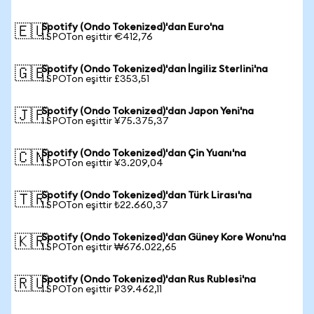
Spotify (Ondo Tokenized)'dan Euro'na
🇪🇺
1 SPOTon eşittir €412,76
Spotify (Ondo Tokenized)'dan İngiliz Sterlini'na
🇬🇧
1 SPOTon eşittir £353,51
Spotify (Ondo Tokenized)'dan Japon Yeni'na
🇯🇵
1 SPOTon eşittir ¥75.375,37
Spotify (Ondo Tokenized)'dan Çin Yuanı'na
🇨🇳
1 SPOTon eşittir ¥3.209,04
Spotify (Ondo Tokenized)'dan Türk Lirası'na
🇹🇷
1 SPOTon eşittir ₺22.660,37
Spotify (Ondo Tokenized)'dan Güney Kore Wonu'na
🇰🇷
1 SPOTon eşittir ₩676.022,65
Spotify (Ondo Tokenized)'dan Rus Rublesi'na
🇷🇺
1 SPOTon eşittir ₽39.462,11