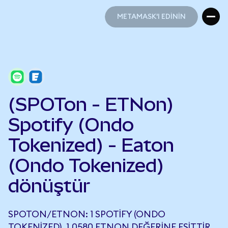
METAMASK'I EDİNİN
METAMASK'I EDİNİN
(SPOTon - ETNon)
Spotify (Ondo
Tokenized) - Eaton
(Ondo Tokenized)
dönüştür
SPOTON/ETNON: 1 SPOTIFY (ONDO
TOKENIZED), 1,0580 ETNON DEĞERINE EŞITTIR