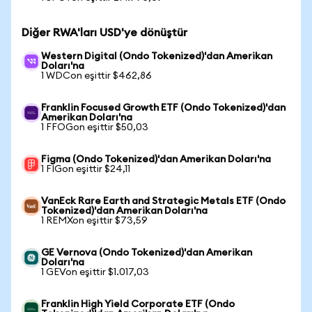
Diğer RWA'ları USD'ye dönüştür
Western Digital (Ondo Tokenized)'dan Amerikan
Doları'na
1 WDCon eşittir $462,86
Franklin Focused Growth ETF (Ondo Tokenized)'dan
Amerikan Doları'na
1 FFOGon eşittir $50,03
Figma (Ondo Tokenized)'dan Amerikan Doları'na
1 FIGon eşittir $24,11
VanEck Rare Earth and Strategic Metals ETF (Ondo
Tokenized)'dan Amerikan Doları'na
1 REMXon eşittir $73,59
GE Vernova (Ondo Tokenized)'dan Amerikan
Doları'na
1 GEVon eşittir $1.017,03
Franklin High Yield Corporate ETF (Ondo