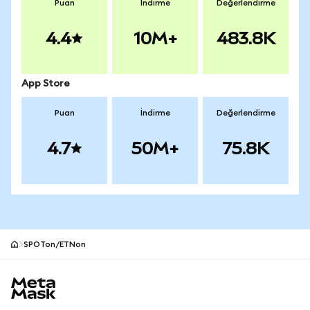
Puan
İndirme
Değerlendirme
4.4
10M+
483.8K
App Store
Puan
İndirme
Değerlendirme
4.7
50M+
75.8K
SPOTon/ETNon
MetaMask site alt bilgisi