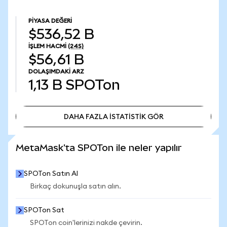
PIYASA DEĞERI
$536,52 B
İŞLEM HACMI
(24S)
$56,61 B
DOLAŞIMDAKI ARZ
1,13 B
SPOTon
DAHA FAZLA İSTATİSTİK GÖR
DAHA FAZLA İSTATİSTİK GÖR
MetaMask'ta SPOTon ile neler yapılır
SPOTon Satın Al
Birkaç dokunuşla satın alın.
SPOTon Sat
SPOTon coin'lerinizi nakde çevirin.