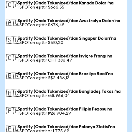
Spotify (Ondo Tokenized)'dan Kanada Doları'na
🇨🇦
1 SPOTon eşittir $666,55
Spotify (Ondo Tokenized)'dan Avustralya Doları'na
🇦🇺
1 SPOTon eşittir $676,45
Spotify (Ondo Tokenized)'dan Singapur Doları'na
🇸🇬
1 SPOTon eşittir $610,30
Spotify (Ondo Tokenized)'dan İsviçre Frangı'na
🇨🇭
1 SPOTon eşittir CHF 386,47
Spotify (Ondo Tokenized)'dan Brezilya Reali'na
🇧🇷
1 SPOTon eşittir R$2.436,12
Spotify (Ondo Tokenized)'dan Bangladeş Takası'na
🇧🇩
1 SPOTon eşittir ৳58.966,04
Spotify (Ondo Tokenized)'dan Filipin Pezosu'na
🇵🇭
1 SPOTon eşittir ₱28.904,29
Spotify (Ondo Tokenized)'dan Polonya Zlotisi'na
🇵🇱
1 SPOTon eşittir zł 1.775,69