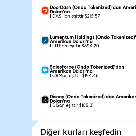
DoorDash (Ondo Tokenized)'dan Amer
Doları'na
1 DASHon eşittir $216,57
Lumentum Holdings (Ondo Tokenized)
Amerikan Doları'na
1 LITEon eşittir $894,20
Salesforce (Ondo Tokenized)'dan
Amerikan Doları'na
1 CRMon eşittir $194,45
Disney (Ondo Tokenized)'dan Amerika
Doları'na
1 DISon eşittir $105,31
Diğer kurları keşfedin