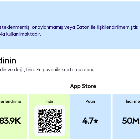
eklenmemiş, onaylanmamış veya Eaton ile ilişkilendirilmemiştir. Ş
a kullanılmaktadır.
dinin
n ve değiştirin. En güvenilir kripto cüzdanı.
App Store
erlendirme
İndir
Puan
İndirme
83.9K
4.7
50M