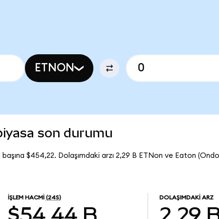
ETNON
piyasa son durumu
 başına $454,22. Dolaşımdaki arzı 2,29 B ETNon ve Eaton (Ond
İŞLEM HACMI
(24S)
DOLAŞIMDAKI ARZ
$54,44 B
2,29 