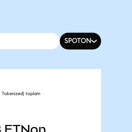
SPOTON
o Tokenized) toplam
B
ETNon