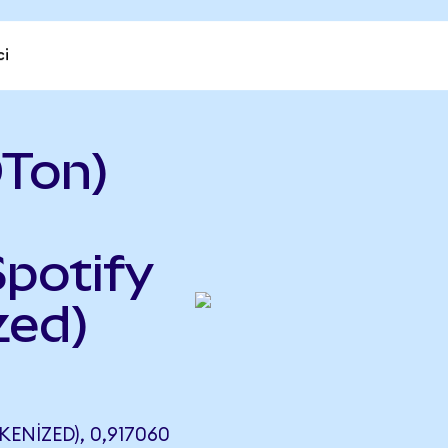
ci
Ton)
Spotify
zed)
NIZED), 0,917060