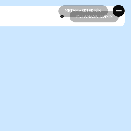
METAMASK'I EDİNİN
METAMASK'I EDİNİN
METAMASK'I EDİNİN
METAMASK'I EDİNİN