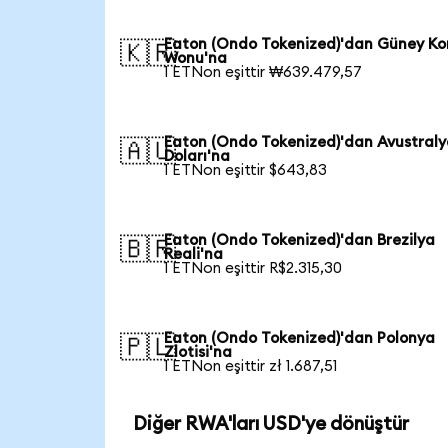
Eaton (Ondo Tokenized)'dan Güney Ko
🇰🇷
Wonu'na
1 ETNon eşittir ₩639.479,57
Eaton (Ondo Tokenized)'dan Avustral
🇦🇺
Doları'na
1 ETNon eşittir $643,83
Eaton (Ondo Tokenized)'dan Brezilya
🇧🇷
Reali'na
1 ETNon eşittir R$2.315,30
Eaton (Ondo Tokenized)'dan Polonya
🇵🇱
Zlotisi'na
1 ETNon eşittir zł 1.687,51
Diğer RWA'ları USD'ye dönüştür