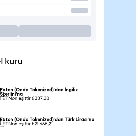
l kuru
Eaton (Ondo Tokenized)'dan İngiliz

Sterlini'na
1 ETNon eşittir £337,30
Eaton (Ondo Tokenized)'dan Türk Lirası'na

1 ETNon eşittir ₺21.665,21