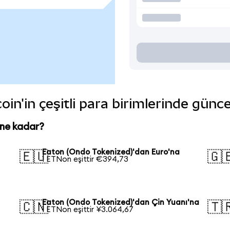
in'in çeşitli para birimlerinde günce
 ne kadar?
n
Eaton (Ondo Tokenized)'dan Euro'na
🇪🇺
🇬
1 ETNon eşittir €394,73
Eaton (Ondo Tokenized)'dan Çin Yuanı'na
🇨🇳
🇹
1 ETNon eşittir ¥3.064,67