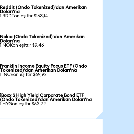
Reddit (Ondo Tokenized)'dan Amerikan
Doları'na
1 RDDTon eşittir $163,14
Nokia (Ondo Tokenized)'dan Amerikan
Doları'na
1 NOKon eşittir $9,46
Franklin Income Equity Focus ETF (Ondo
Tokenized)'dan Amerikan Doları'na
1 INCEon eşittir $69,92
iBoxx $ High Yield Corporate Bond ETF
(Ondo Tokenized)'dan Amerikan Doları'na
1 HYGon eşittir $83,72