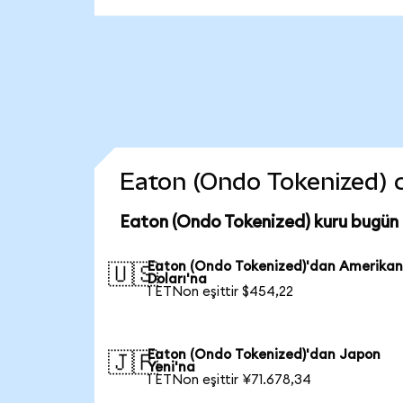
Eaton (Ondo Tokenized) co
Eaton (Ondo Tokenized) kuru bugün
Eaton (Ondo Tokenized)'dan Amerika
🇺🇸
Doları'na
1 ETNon eşittir $454,22
Eaton (Ondo Tokenized)'dan Japon
🇯🇵
Yeni'na
1 ETNon eşittir ¥71.678,34