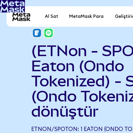
Al Sat
MetaMask Para
Geliştiri
(ETNon - SPO
Eaton (Ondo
Tokenized) - 
(Ondo Tokeni
dönüştür
ETNON/SPOTON: 1 EATON (ONDO TOKE