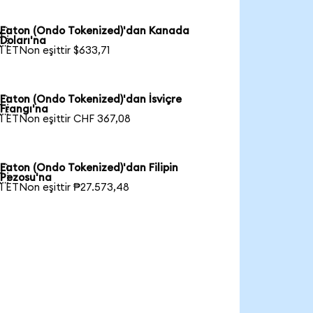
Eaton (Ondo Tokenized)'dan Kanada

Doları'na
1 ETNon eşittir $633,71
Eaton (Ondo Tokenized)'dan İsviçre

Frangı'na
1 ETNon eşittir CHF 367,08
Eaton (Ondo Tokenized)'dan Filipin

Pezosu'na
1 ETNon eşittir ₱27.573,48