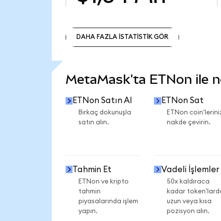
DAHA FAZLA İSTATİSTİK GÖR
DAHA FAZLA İSTATİSTİK GÖR
MetaMask'ta ETNon ile nel
ETNon Satın Al
ETNon Sat
Birkaç dokunuşla
ETNon coin'lerini
satın alın.
nakde çevirin.
Tahmin Et
Vadeli İşlemler
ETNon ve kripto
50x kaldıraca
tahmin
kadar token'lard
piyasalarında işlem
uzun veya kısa
yapın.
pozisyon alın.