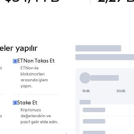
er yapılır
İşlem Yap
ETNon Takas Et
zi
ETNon ile
blokzincirleri
arasında işlem
yapın.
15dk
30dk
Stake Et
Kriptonuzu
a
değerlendirin ve
pasif gelir elde edin.