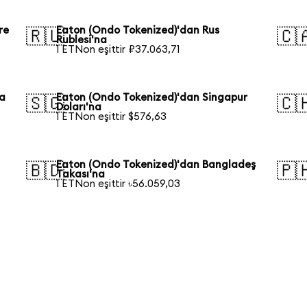
re
Eaton (Ondo Tokenized)'dan Rus
🇷🇺
🇨
Rublesi'na
1 ETNon eşittir ₽37.063,71
ya
Eaton (Ondo Tokenized)'dan Singapur
🇸🇬
🇨
Doları'na
1 ETNon eşittir $576,63
Eaton (Ondo Tokenized)'dan Bangladeş
🇧🇩
🇵
Takası'na
1 ETNon eşittir ৳56.059,03