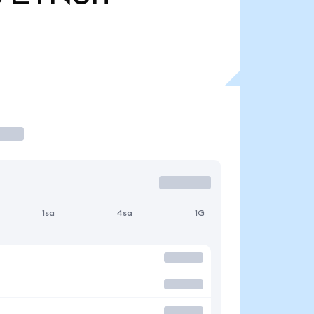
1sa
4sa
1G