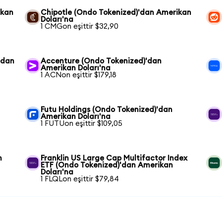
ikan
Chipotle (Ondo Tokenized)'dan Amerikan
Doları'na
1 CMGon eşittir $32,90
'dan
Accenture (Ondo Tokenized)'dan
Amerikan Doları'na
1 ACNon eşittir $179,18
Futu Holdings (Ondo Tokenized)'dan
Amerikan Doları'na
1 FUTUon eşittir $109,05
n
Franklin US Large Cap Multifactor Index
ETF (Ondo Tokenized)'dan Amerikan
Doları'na
1 FLQLon eşittir $79,84