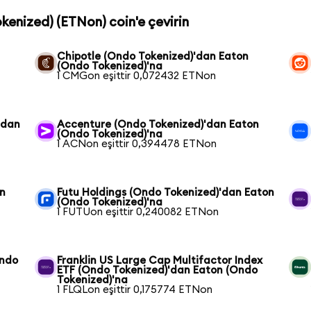
kenized) (ETNon) coin'e çevirin
Chipotle (Ondo Tokenized)'dan Eaton
(Ondo Tokenized)'na
1 CMGon eşittir 0,072432 ETNon
'dan
Accenture (Ondo Tokenized)'dan Eaton
(Ondo Tokenized)'na
1 ACNon eşittir 0,394478 ETNon
on
Futu Holdings (Ondo Tokenized)'dan Eaton
(Ondo Tokenized)'na
1 FUTUon eşittir 0,240082 ETNon
Ondo
Franklin US Large Cap Multifactor Index
ETF (Ondo Tokenized)'dan Eaton (Ondo
Tokenized)'na
1 FLQLon eşittir 0,175774 ETNon