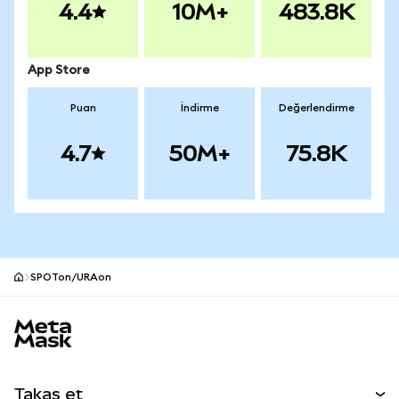
4.4
10M+
483.8K
App Store
Puan
İndirme
Değerlendirme
4.7
50M+
75.8K
SPOTon/URAon
MetaMask site alt bilgisi
Takas et