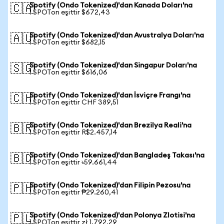
Spotify (Ondo Tokenized)'dan Kanada Doları'na
🇨🇦
1 SPOTon eşittir $672,43
Spotify (Ondo Tokenized)'dan Avustralya Doları'na
🇦🇺
1 SPOTon eşittir $682,15
Spotify (Ondo Tokenized)'dan Singapur Doları'na
🇸🇬
1 SPOTon eşittir $616,06
Spotify (Ondo Tokenized)'dan İsviçre Frangı'na
🇨🇭
1 SPOTon eşittir CHF 389,51
Spotify (Ondo Tokenized)'dan Brezilya Reali'na
🇧🇷
1 SPOTon eşittir R$2.457,14
Spotify (Ondo Tokenized)'dan Bangladeş Takası'na
🇧🇩
1 SPOTon eşittir ৳59.661,44
Spotify (Ondo Tokenized)'dan Filipin Pezosu'na
🇵🇭
1 SPOTon eşittir ₱29.260,41
Spotify (Ondo Tokenized)'dan Polonya Zlotisi'na
🇵🇱
1 SPOTon eşittir zł 1.792,29