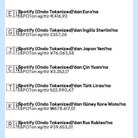
Spotify (Ondo Tokenized)'dan Euro'na
🇪🇺
1 SPOTon eşittir €416,92
Spotify (Ondo Tokenized)'dan İngiliz Sterlini'na
🇬🇧
1 SPOTon eşittir £357,26
Spotify (Ondo Tokenized)'dan Japon Yeni'na
🇯🇵
1 SPOTon eşittir ¥76.063,58
Spotify (Ondo Tokenized)'dan Çin Yuanı'na
🇨🇳
1 SPOTon eşittir ¥3.252,17
Spotify (Ondo Tokenized)'dan Türk Lirası'na
🇹🇷
1 SPOTon eşittir ₺22.990,67
Spotify (Ondo Tokenized)'dan Güney Kore Wonu'na
🇰🇷
1 SPOTon eşittir ₩678.617,01
Spotify (Ondo Tokenized)'dan Rus Rublesi'na
🇷🇺
1 SPOTon eşittir ₽39.653,01