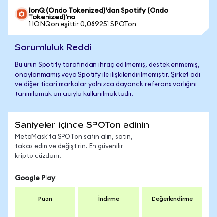
IonQ (Ondo Tokenized)'dan Spotify (Ondo
Tokenized)'na
1 IONQon eşittir 0,089251 SPOTon
Sorumluluk Reddi
Bu ürün Spotify tarafından ihraç edilmemiş, desteklenmemiş,
onaylanmamış veya Spotify ile ilişkilendirilmemiştir. Şirket adı
ve diğer ticari markalar yalnızca dayanak referans varlığını
tanımlamak amacıyla kullanılmaktadır.
Saniyeler içinde SPOTon edinin
MetaMask'ta SPOTon satın alın, satın,
takas edin ve değiştirin. En güvenilir
kripto cüzdanı.
Google Play
Puan
İndirme
Değerlendirme