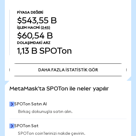
PIYASA DEĞERI
$543,55 B
İŞLEM HACMI
(24S)
$60,54 B
DOLAŞIMDAKI ARZ
1,13 B
SPOTon
DAHA FAZLA İSTATİSTİK GÖR
DAHA FAZLA İSTATİSTİK GÖR
MetaMask'ta SPOTon ile neler yapılır
SPOTon Satın Al
Birkaç dokunuşla satın alın.
SPOTon Sat
SPOTon coin'lerinizi nakde çevirin.