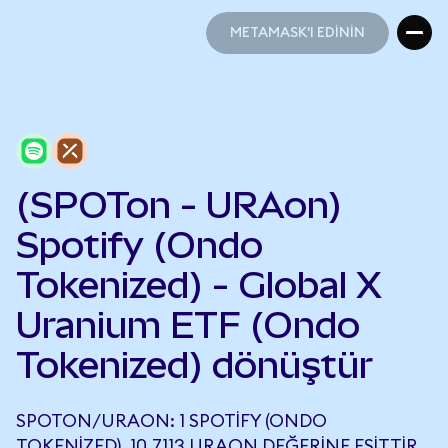
METAMASK'I EDİNİN
METAMASK'I EDİNİN
(SPOTon - URAon)
Spotify (Ondo
Tokenized) - Global X
Uranium ETF (Ondo
Tokenized) dönüştür
SPOTON/URAON: 1 SPOTIFY (ONDO
TOKENIZED), 10,7113 URAON DEĞERINE EŞITTIR