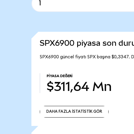
SPX6900 piyasa son du
SPX6900 güncel fiyatı SPX başına $0,3347. D
PIYASA DEĞERI
$311,64 Mn
DAHA FAZLA İSTATİSTİK GÖR
DAHA FAZLA İSTATİSTİK GÖR