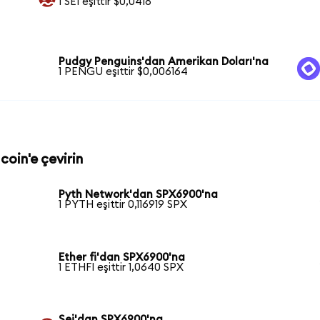
1 SEI eşittir $0,0418
Pudgy Penguins'dan Amerikan Doları'na
1 PENGU eşittir $0,006164
coin'e çevirin
Pyth Network'dan SPX6900'na
1 PYTH eşittir 0,116919 SPX
Ether fi'dan SPX6900'na
1 ETHFI eşittir 1,0640 SPX
Sei'dan SPX6900'na