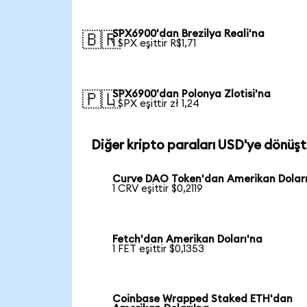
SPX6900'dan Brezilya Reali'na
🇧🇷
1 SPX eşittir R$1,71
SPX6900'dan Polonya Zlotisi'na
🇵🇱
1 SPX eşittir zł 1,24
Diğer kripto paraları USD'ye dönüşt
Curve DAO Token'dan Amerikan Doları
1 CRV eşittir $0,2119
Fetch'dan Amerikan Doları'na
1 FET eşittir $0,1353
Coinbase Wrapped Staked ETH'dan