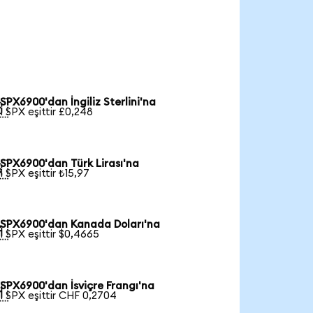
SPX6900'dan İngiliz Sterlini'na

1 SPX eşittir £0,248
SPX6900'dan Türk Lirası'na

1 SPX eşittir ₺15,97
SPX6900'dan Kanada Doları'na

1 SPX eşittir $0,4665
SPX6900'dan İsviçre Frangı'na

1 SPX eşittir CHF 0,2704