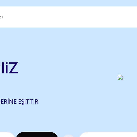
ci
liZ
ERINE EŞITTIR