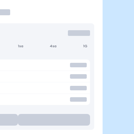
1sa
4sa
1G