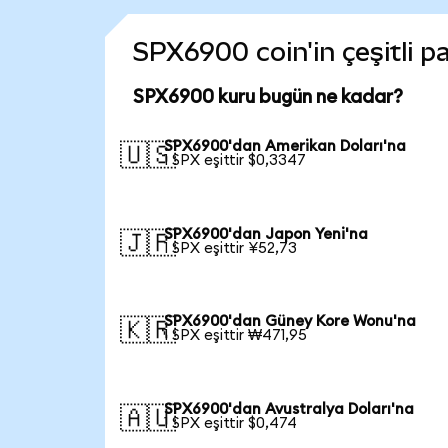
SPX6900 coin'in çeşitli p
SPX6900 kuru bugün ne kadar?
SPX6900'dan Amerikan Doları'na
🇺🇸
1 SPX eşittir $0,3347
SPX6900'dan Japon Yeni'na
🇯🇵
1 SPX eşittir ¥52,73
SPX6900'dan Güney Kore Wonu'na
🇰🇷
1 SPX eşittir ₩471,95
SPX6900'dan Avustralya Doları'na
🇦🇺
1 SPX eşittir $0,474