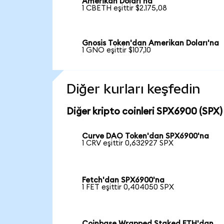
Amerikan Doları'na
1 CBETH eşittir $2.175,08
Gnosis Token'dan Amerikan Doları'na
1 GNO eşittir $107,10
Diğer kurları keşfedin
Diğer kripto coinleri SPX6900 (SPX) 
Curve DAO Token'dan SPX6900'na
1 CRV eşittir 0,632927 SPX
Fetch'dan SPX6900'na
1 FET eşittir 0,404050 SPX
Coinbase Wrapped Staked ETH'dan