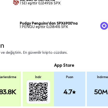
1 SEI eşittir 0,124926 SPX
Pudgy Penguins'dan SPX6900'na
1 PENGU eşittir 0,018415 SPX
in
e değiştirin. En güvenilir kripto cüzdanı.
App Store
erlendirme
İndir
Puan
İndirme
83.8K
4.7
50M