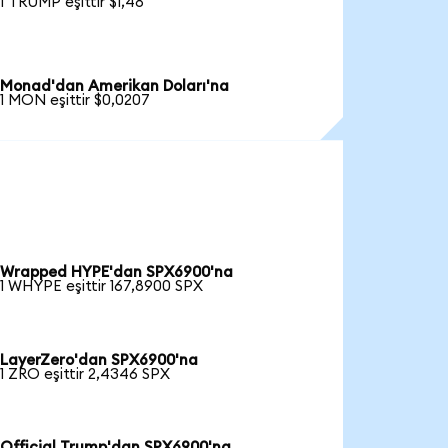
1 TRUMP eşittir $1,48
Monad'dan Amerikan Doları'na
1 MON eşittir $0,0207
Wrapped HYPE'dan SPX6900'na
1 WHYPE eşittir 167,8900 SPX
LayerZero'dan SPX6900'na
1 ZRO eşittir 2,4346 SPX
Official Trump'dan SPX6900'na