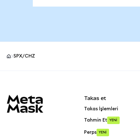
SPX/CHZ
MetaMask site alt bilgisi
Takas et
Takas İşlemleri
Tahmin Et
YENİ
Perps
YENİ