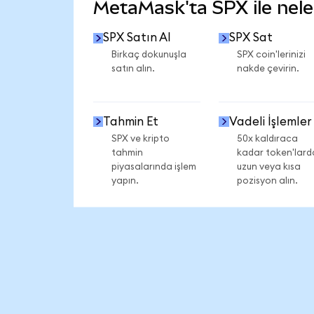
MetaMask'ta SPX ile neler
SPX Satın Al
SPX Sat
Birkaç dokunuşla
SPX coin'lerinizi
satın alın.
nakde çevirin.
Tahmin Et
Vadeli İşlemler
SPX ve kripto
50x kaldıraca
tahmin
kadar token'lard
piyasalarında işlem
uzun veya kısa
yapın.
pozisyon alın.