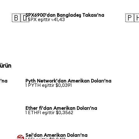
SPX6900'dan Bangladeş Takası'na
🇧🇩
🇵
1 SPX eşittir ৳41,43
ürün
'na
Pyth Network'dan Amerikan Doları'na
1 PYTH eşittir $0,0391
Ether fi'dan Amerikan Doları'na
1 ETHFI eşittir $0,3562
Sei'dan Amerikan Doları'na