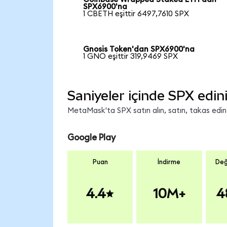
SPX6900'na
1 CBETH eşittir 6497,7610 SPX
Gnosis Token'dan SPX6900'na
1 GNO eşittir 319,9469 SPX
Saniyeler içinde SPX edin
MetaMask'ta SPX satın alın, satın, takas edin v
Google Play
Puan
İndirme
Değ
4.4
10M+
4