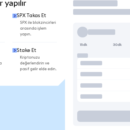
 yapılır
İşlem Yap
SPX Takas Et
SPX ile blokzincirleri
arasında işlem
yapın.
15dk
30dk
Stake Et
Kriptonuzu
a
değerlendirin ve
pasif gelir elde edin.