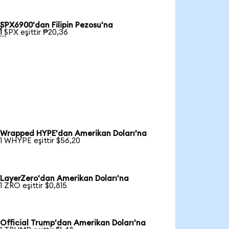
SPX6900'dan Filipin Pezosu'na

1 SPX eşittir ₱20,36
Wrapped HYPE'dan Amerikan Doları'na
1 WHYPE eşittir $56,20
LayerZero'dan Amerikan Doları'na
1 ZRO eşittir $0,815
Official Trump'dan Amerikan Doları'na