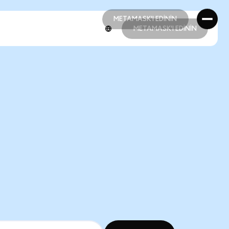
METAMASK'I EDİNİN
METAMASK'I EDİNİN
METAMASK'I EDİNİN
METAMASK'I EDİNİN