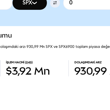
SPX
rumu
olaşımdaki arzı 930,99 Mn SPX ve SPX6900 toplam piyasa değeri
İŞLEM HACMI
(24S)
DOLAŞIMDAKI ARZ
$3,92 Mn
930,99