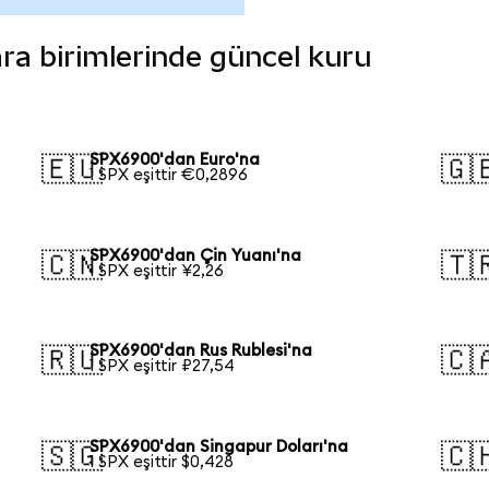
ara birimlerinde güncel kuru
SPX6900'dan Euro'na
🇪🇺
🇬
1 SPX eşittir €0,2896
SPX6900'dan Çin Yuanı'na
🇨🇳
🇹
1 SPX eşittir ¥2,26
SPX6900'dan Rus Rublesi'na
🇷🇺
🇨
1 SPX eşittir ₽27,54
SPX6900'dan Singapur Doları'na
🇸🇬
🇨
1 SPX eşittir $0,428