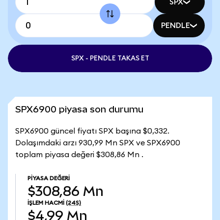
SPX
PENDLE
SPX - PENDLE TAKAS ET
SPX6900 piyasa son durumu
SPX6900 güncel fiyatı SPX başına $0,332.
Dolaşımdaki arzı 930,99 Mn SPX ve SPX6900
toplam piyasa değeri $308,86 Mn .
PIYASA DEĞERI
$308,86 Mn
İŞLEM HACMI
(24S)
$4,99 Mn