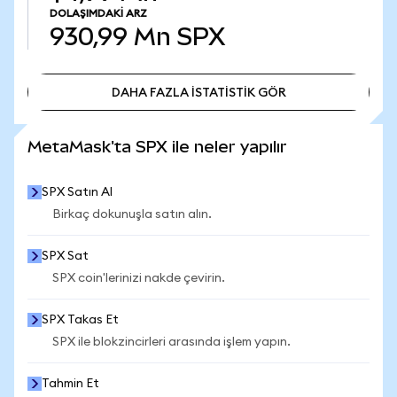
DOLAŞIMDAKI ARZ
930,99 Mn
SPX
DAHA FAZLA İSTATİSTİK GÖR
DAHA FAZLA İSTATİSTİK GÖR
MetaMask'ta SPX ile neler yapılır
SPX Satın Al
Birkaç dokunuşla satın alın.
SPX Sat
SPX coin'lerinizi nakde çevirin.
SPX Takas Et
SPX ile blokzincirleri arasında işlem yapın.
Tahmin Et