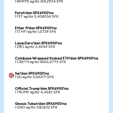
1 WHYPE eşittir 169,2934 SPX
Fetch'dan SPX6900'na
1 FET eşittir 0,408036 SPX
Ether fi'dan SPX6900'na
1 ETHFI eşittir 1,0729 SPX
LayerZero'dan SPX6900'na
1 ZRO eşittir 2,4549 SPX
Coinbase Wrapped Staked ETH'dan SPX6900'na
1 CBETH eşittir 6552,0773 SPX
Sei'dan SPX6900'na
1 SEI eşittir 0,125971 SPX
Official Trump'dan SPX6900'na
1 TRUMP eşittir 4,4583 SPX
Gnosis Token'dan SPX6900'na
1 GNO eşittir 318,1632 SPX