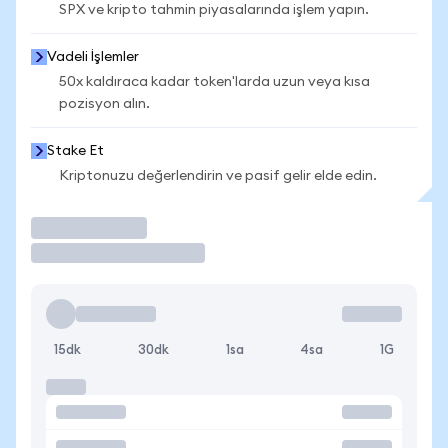
SPX ve kripto tahmin piyasalarında işlem yapın.
Vadeli İşlemler
50x kaldıraca kadar token'larda uzun veya kısa
pozisyon alın.
Stake Et
Kriptonuzu değerlendirin ve pasif gelir elde edin.
İşlem Yap
15dk
30dk
1sa
4sa
1G