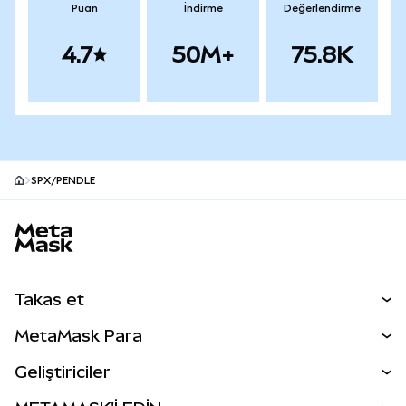
Puan
İndirme
Değerlendirme
4.7
50M+
75.8K
SPX/PENDLE
MetaMask site alt bilgisi
Takas et
Takas İşlemleri
MetaMask Para
Tahmin Et
YENİ
Kripto Al
Geliştiriciler
Perps
YENİ
MetaMask Kart
Dökümantasyon