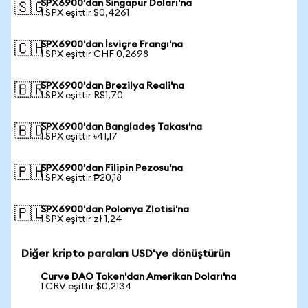
SPX6900'dan Singapur Doları'na
🇸🇬
1 SPX eşittir $0,4261
SPX6900'dan İsviçre Frangı'na
🇨🇭
1 SPX eşittir CHF 0,2698
SPX6900'dan Brezilya Reali'na
🇧🇷
1 SPX eşittir R$1,70
SPX6900'dan Bangladeş Takası'na
🇧🇩
1 SPX eşittir ৳41,17
SPX6900'dan Filipin Pezosu'na
🇵🇭
1 SPX eşittir ₱20,18
SPX6900'dan Polonya Zlotisi'na
🇵🇱
1 SPX eşittir zł 1,24
Diğer kripto paraları USD'ye dönüştürün
Curve DAO Token'dan Amerikan Doları'na
1 CRV eşittir $0,2134