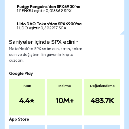
Pudgy Penguins'dan SPX6900'na
1 PENGU eşittir 0,018569 SPX
Lido DAO Token'dan SPX6900'na
1 LDO eşittir 0,892917 SPX
Saniyeler içinde SPX edinin
MetaMask'ta SPX satın alın, satın, takas
edin ve değiştirin. En güvenilir kripto
cüzdanı.
Google Play
Puan
İndirme
Değerlendirme
4.4
10M+
483.7K
App Store