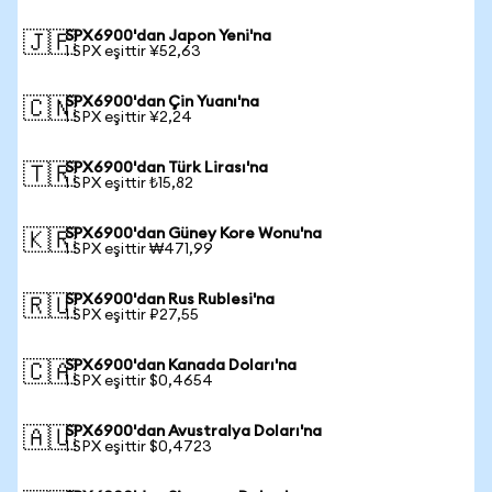
SPX6900'dan Japon Yeni'na
🇯🇵
1 SPX eşittir ¥52,63
SPX6900'dan Çin Yuanı'na
🇨🇳
1 SPX eşittir ¥2,24
SPX6900'dan Türk Lirası'na
🇹🇷
1 SPX eşittir ₺15,82
SPX6900'dan Güney Kore Wonu'na
🇰🇷
1 SPX eşittir ₩471,99
SPX6900'dan Rus Rublesi'na
🇷🇺
1 SPX eşittir ₽27,55
SPX6900'dan Kanada Doları'na
🇨🇦
1 SPX eşittir $0,4654
SPX6900'dan Avustralya Doları'na
🇦🇺
1 SPX eşittir $0,4723