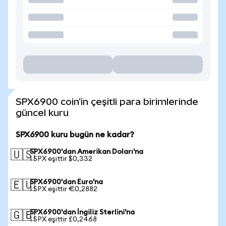
SPX6900 coin'in çeşitli para birimlerinde
güncel kuru
SPX6900 kuru bugün ne kadar?
SPX6900'dan Amerikan Doları'na
🇺🇸
1 SPX eşittir $0,332
SPX6900'dan Euro'na
🇪🇺
1 SPX eşittir €0,2882
SPX6900'dan İngiliz Sterlini'na
🇬🇧
1 SPX eşittir £0,2468