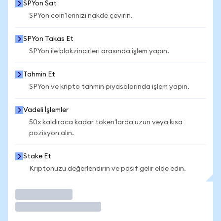
SPYon Sat
SPYon coin'lerinizi nakde çevirin.
SPYon Takas Et
SPYon ile blokzincirleri arasında işlem yapın.
Tahmin Et
SPYon ve kripto tahmin piyasalarında işlem yapın.
Vadeli İşlemler
50x kaldıraca kadar token'larda uzun veya kısa
pozisyon alın.
Stake Et
Kriptonuzu değerlendirin ve pasif gelir elde edin.
İşlem Yap