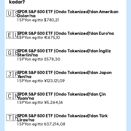
kadar?
SPDR S&P 500 ETF (Ondo Tokenized)'dan Amerikan
🇺🇸
Doları'na
1 SPYon eşittir $780,21
SPDR S&P 500 ETF (Ondo Tokenized)'dan Euro'na
🇪🇺
1 SPYon eşittir €675,10
SPDR S&P 500 ETF (Ondo Tokenized)'dan İngiliz
🇬🇧
Sterlini'na
1 SPYon eşittir £578,30
SPDR S&P 500 ETF (Ondo Tokenized)'dan Japon
🇯🇵
Yeni'na
1 SPYon eşittir ¥123.121,09
SPDR S&P 500 ETF (Ondo Tokenized)'dan Çin
🇨🇳
Yuanı'na
1 SPYon eşittir ¥5.264,16
SPDR S&P 500 ETF (Ondo Tokenized)'dan Türk
🇹🇷
Lirası'na
1 SPYon eşittir ₺37.214,08