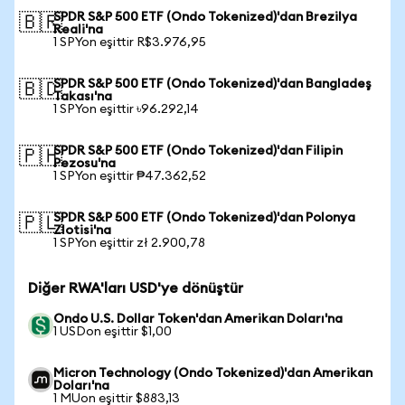
SPDR S&P 500 ETF (Ondo Tokenized)'dan Brezilya
🇧🇷
Reali'na
1 SPYon eşittir R$3.976,95
SPDR S&P 500 ETF (Ondo Tokenized)'dan Bangladeş
🇧🇩
Takası'na
1 SPYon eşittir ৳96.292,14
SPDR S&P 500 ETF (Ondo Tokenized)'dan Filipin
🇵🇭
Pezosu'na
1 SPYon eşittir ₱47.362,52
SPDR S&P 500 ETF (Ondo Tokenized)'dan Polonya
🇵🇱
Zlotisi'na
1 SPYon eşittir zł 2.900,78
Diğer RWA'ları USD'ye dönüştür
Ondo U.S. Dollar Token'dan Amerikan Doları'na
1 USDon eşittir $1,00
Micron Technology (Ondo Tokenized)'dan Amerikan
Doları'na
1 MUon eşittir $883,13