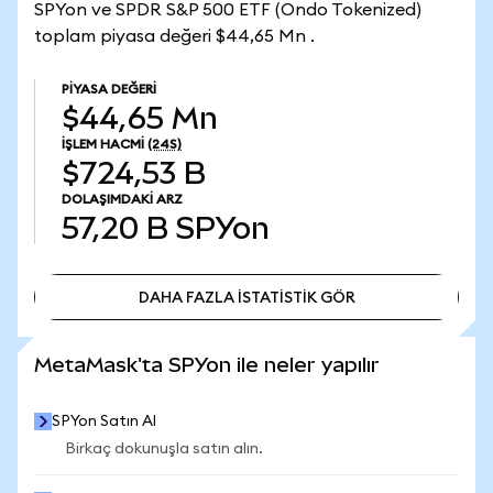
SPYon ve SPDR S&P 500 ETF (Ondo Tokenized)
toplam piyasa değeri $44,65 Mn .
PIYASA DEĞERI
$44,65 Mn
İŞLEM HACMI
(24S)
$724,53 B
DOLAŞIMDAKI ARZ
57,20 B
SPYon
DAHA FAZLA İSTATİSTİK GÖR
DAHA FAZLA İSTATİSTİK GÖR
MetaMask'ta SPYon ile neler yapılır
SPYon Satın Al
Birkaç dokunuşla satın alın.