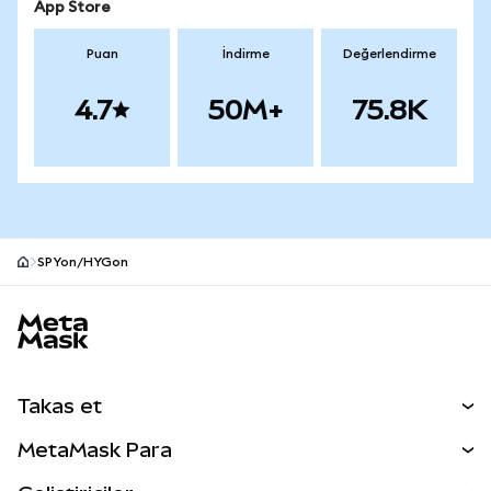
App Store
Puan
İndirme
Değerlendirme
4.7
50M+
75.8K
SPYon/HYGon
MetaMask site alt bilgisi
Takas et
Takas İşlemleri
MetaMask Para
Tahmin Et
YENİ
Kripto Al