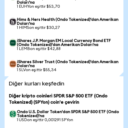
Doları'na
1 EUHYon eşittir $53,70
Hims & Hers Health (Ondo Tokenized)'dan Amerikan
Doları'na
1 HIMSon eşittir $30,27
iShares J.P. Morgan EM Local Currency Bond ETF
(Ondo Tokenized)'dan Amerikan Doları'na
1 LEMBon eşittir $42,88
iShares Silver Trust (Ondo Tokenized)'dan Amerikan
Doları'na
1 SLVon eşittir $55,34
Diğer kurları keşfedin
Diğer kripto coinleri SPDR S&P 500 ETF (Ondo
Tokenized) (SPYon) coin'e çevirin
Ondo U.S. Dollar Token'dan SPDR S&P 500 ETF (Ondo
Tokenized)'na
1 USDon eşittir 0,001291 SPYon