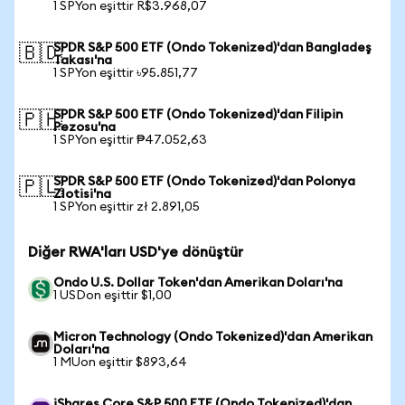
1 SPYon eşittir R$3.968,07
SPDR S&P 500 ETF (Ondo Tokenized)'dan Bangladeş
🇧🇩
Takası'na
1 SPYon eşittir ৳95.851,77
SPDR S&P 500 ETF (Ondo Tokenized)'dan Filipin
🇵🇭
Pezosu'na
1 SPYon eşittir ₱47.052,63
SPDR S&P 500 ETF (Ondo Tokenized)'dan Polonya
🇵🇱
Zlotisi'na
1 SPYon eşittir zł 2.891,05
Diğer RWA'ları USD'ye dönüştür
Ondo U.S. Dollar Token'dan Amerikan Doları'na
1 USDon eşittir $1,00
Micron Technology (Ondo Tokenized)'dan Amerikan
Doları'na
1 MUon eşittir $893,64
iShares Core S&P 500 ETF (Ondo Tokenized)'dan