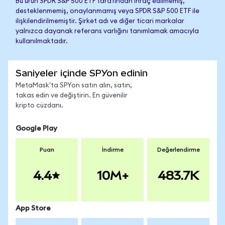
Bu ürün SPDR S&P 500 ETF tarafından ihraç edilmemiş,
desteklenmemiş, onaylanmamış veya SPDR S&P 500 ETF ile
ilişkilendirilmemiştir. Şirket adı ve diğer ticari markalar
yalnızca dayanak referans varlığını tanımlamak amacıyla
kullanılmaktadır.
Saniyeler içinde SPYon edinin
MetaMask'ta SPYon satın alın, satın,
takas edin ve değiştirin. En güvenilir
kripto cüzdanı.
Google Play
Puan
İndirme
Değerlendirme
4.4
10M+
483.7K
App Store