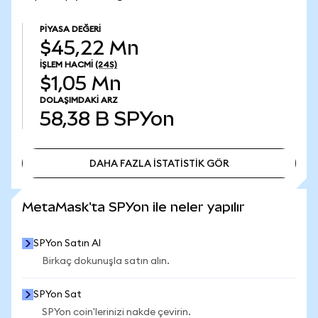
PIYASA DEĞERI
$45,22 Mn
İŞLEM HACMI
(24S)
$1,05 Mn
DOLAŞIMDAKI ARZ
58,38 B
SPYon
DAHA FAZLA İSTATİSTİK GÖR
DAHA FAZLA İSTATİSTİK GÖR
MetaMask'ta SPYon ile neler yapılır
SPYon Satın Al
Birkaç dokunuşla satın alın.
SPYon Sat
SPYon coin'lerinizi nakde çevirin.