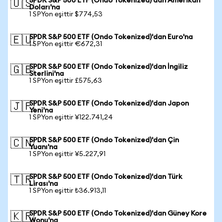
SPDR S&P 500 ETF (Ondo Tokenized)'dan Amerikan
🇺🇸
Doları'na
1 SPYon eşittir $774,53
SPDR S&P 500 ETF (Ondo Tokenized)'dan Euro'na
🇪🇺
1 SPYon eşittir €672,31
SPDR S&P 500 ETF (Ondo Tokenized)'dan İngiliz
🇬🇧
Sterlini'na
1 SPYon eşittir £575,63
SPDR S&P 500 ETF (Ondo Tokenized)'dan Japon
🇯🇵
Yeni'na
1 SPYon eşittir ¥122.741,24
SPDR S&P 500 ETF (Ondo Tokenized)'dan Çin
🇨🇳
Yuanı'na
1 SPYon eşittir ¥5.227,91
SPDR S&P 500 ETF (Ondo Tokenized)'dan Türk
🇹🇷
Lirası'na
1 SPYon eşittir ₺36.913,11
SPDR S&P 500 ETF (Ondo Tokenized)'dan Güney Kore
🇰🇷
Wonu'na