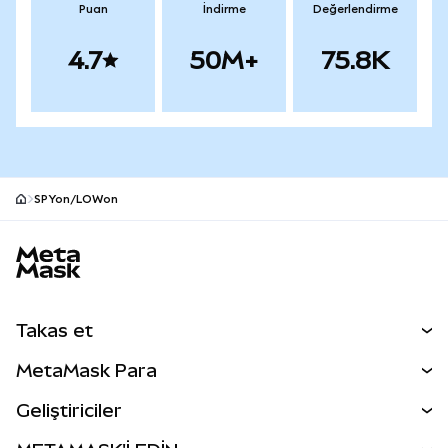
Puan
İndirme
Değerlendirme
4.7
50M+
75.8K
SPYon/LOWon
MetaMask site alt bilgisi
Takas et
Takas İşlemleri
MetaMask Para
Tahmin Et
YENİ
Kripto Al
Geliştiriciler
Perps
YENİ
MetaMask Kart
Dökümantasyon