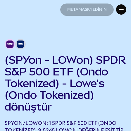
METAMASK'I EDİNİN
METAMASK'I EDİNİN
(SPYon - LOWon) SPDR
S&P 500 ETF (Ondo
Tokenized) - Lowe's
(Ondo Tokenized)
dönüştür
SPYON/LOWON: 1 SPDR S&P 500 ETF (ONDO
TOKENIZED), 3,5365 LOWON DEĞERINE EŞITTIR