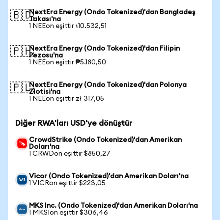
NextEra Energy (Ondo Tokenized)'dan Bangladeş
🇧🇩
Takası'na
1 NEEon eşittir ৳10.532,51
NextEra Energy (Ondo Tokenized)'dan Filipin
🇵🇭
Pezosu'na
1 NEEon eşittir ₱5.180,50
NextEra Energy (Ondo Tokenized)'dan Polonya
🇵🇱
Zlotisi'na
1 NEEon eşittir zł 317,05
Diğer RWA'ları USD'ye dönüştür
CrowdStrike (Ondo Tokenized)'dan Amerikan
Doları'na
1 CRWDon eşittir $850,27
Vicor (Ondo Tokenized)'dan Amerikan Doları'na
1 VICRon eşittir $223,05
MKS Inc. (Ondo Tokenized)'dan Amerikan Doları'na
1 MKSIon eşittir $306,46