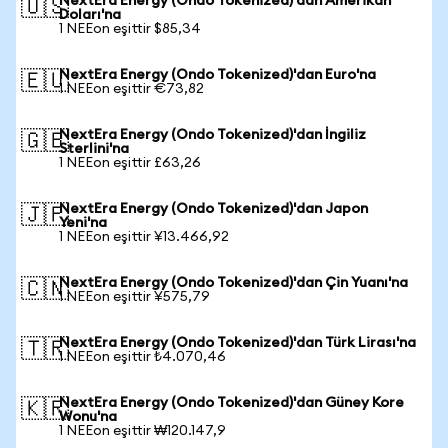
NextEra Energy (Ondo Tokenized)'dan Amerikan
🇺🇸
Doları'na
1 NEEon eşittir $85,34
NextEra Energy (Ondo Tokenized)'dan Euro'na
🇪🇺
1 NEEon eşittir €73,82
NextEra Energy (Ondo Tokenized)'dan İngiliz
🇬🇧
Sterlini'na
1 NEEon eşittir £63,26
NextEra Energy (Ondo Tokenized)'dan Japon
🇯🇵
Yeni'na
1 NEEon eşittir ¥13.466,92
NextEra Energy (Ondo Tokenized)'dan Çin Yuanı'na
🇨🇳
1 NEEon eşittir ¥575,79
NextEra Energy (Ondo Tokenized)'dan Türk Lirası'na
🇹🇷
1 NEEon eşittir ₺4.070,46
NextEra Energy (Ondo Tokenized)'dan Güney Kore
🇰🇷
Wonu'na
1 NEEon eşittir ₩120.147,9