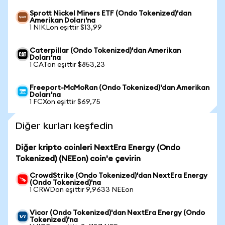
Sprott Nickel Miners ETF (Ondo Tokenized)'dan
Amerikan Doları'na
1 NIKLon eşittir $13,99
Caterpillar (Ondo Tokenized)'dan Amerikan
Doları'na
1 CATon eşittir $853,23
Freeport-McMoRan (Ondo Tokenized)'dan Amerikan
Doları'na
1 FCXon eşittir $69,75
Diğer kurları keşfedin
Diğer kripto coinleri NextEra Energy (Ondo
Tokenized) (NEEon) coin'e çevirin
CrowdStrike (Ondo Tokenized)'dan NextEra Energy
(Ondo Tokenized)'na
1 CRWDon eşittir 9,9633 NEEon
Vicor (Ondo Tokenized)'dan NextEra Energy (Ondo
Tokenized)'na