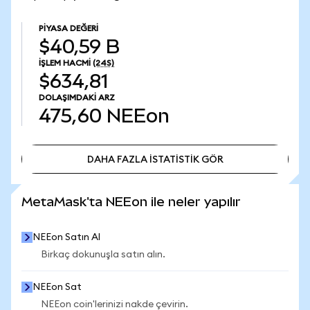
PIYASA DEĞERI
$40,59 B
İŞLEM HACMI
(24S)
$634,81
DOLAŞIMDAKI ARZ
475,60
NEEon
DAHA FAZLA İSTATİSTİK GÖR
DAHA FAZLA İSTATİSTİK GÖR
MetaMask'ta NEEon ile neler yapılır
NEEon Satın Al
Birkaç dokunuşla satın alın.
NEEon Sat
NEEon coin'lerinizi nakde çevirin.