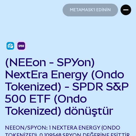
METAMASK'I EDİNİN
METAMASK'I EDİNİN
(NEEon - SPYon)
NextEra Energy (Ondo
Tokenized) - SPDR S&P
500 ETF (Ondo
Tokenized) dönüştür
NEEON/SPYON: 1 NEXTERA ENERGY (ONDO
TOKENIZED), 0,109568 SPYON DEĞERINE EŞITTIR