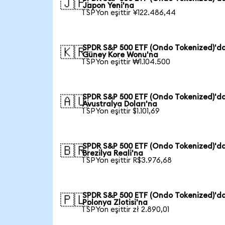
🇯🇵
Japon Yeni'na
1 SPYon eşittir ¥122.486,44
SPDR S&P 500 ETF (Ondo Tokenized)'d
🇰🇷
Güney Kore Wonu'na
1 SPYon eşittir ₩1.104.500
SPDR S&P 500 ETF (Ondo Tokenized)'d
🇦🇺
Avustralya Doları'na
1 SPYon eşittir $1.101,69
SPDR S&P 500 ETF (Ondo Tokenized)'d
🇧🇷
Brezilya Reali'na
1 SPYon eşittir R$3.976,68
SPDR S&P 500 ETF (Ondo Tokenized)'d
🇵🇱
Polonya Zlotisi'na
1 SPYon eşittir zł 2.890,01