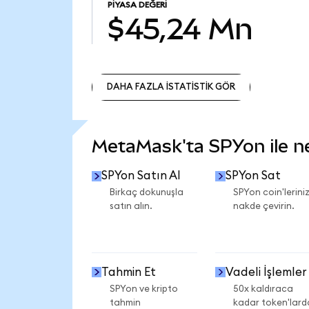
PIYASA DEĞERI
$45,24 Mn
DAHA FAZLA İSTATİSTİK GÖR
DAHA FAZLA İSTATİSTİK GÖR
MetaMask'ta SPYon ile nel
SPYon Satın Al
SPYon Sat
Birkaç dokunuşla
SPYon coin'leriniz
satın alın.
nakde çevirin.
Tahmin Et
Vadeli İşlemler
SPYon ve kripto
50x kaldıraca
tahmin
kadar token'lard