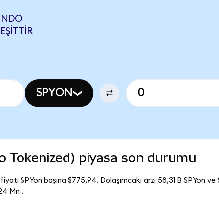
(ONDO
EŞITTIR
SPYON
 Tokenized) piyasa son durumu
iyatı SPYon başına $775,94. Dolaşımdaki arzı 58,31 B SPYon v
24 Mn .