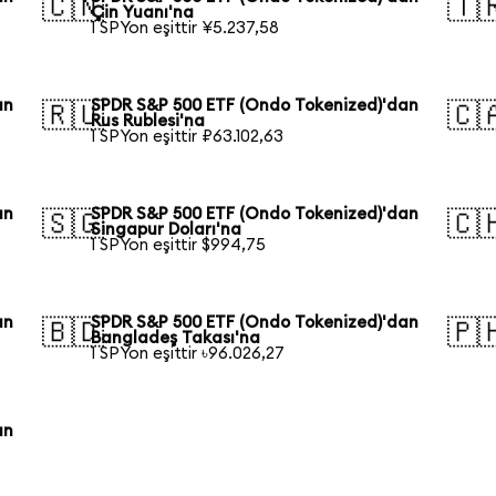
🇨🇳
🇹
Çin Yuanı'na
1 SPYon eşittir ¥5.237,58
an
SPDR S&P 500 ETF (Ondo Tokenized)'dan
🇷🇺
🇨
Rus Rublesi'na
1 SPYon eşittir ₽63.102,63
an
SPDR S&P 500 ETF (Ondo Tokenized)'dan
🇸🇬
🇨
Singapur Doları'na
1 SPYon eşittir $994,75
an
SPDR S&P 500 ETF (Ondo Tokenized)'dan
🇧🇩
🇵
Bangladeş Takası'na
1 SPYon eşittir ৳96.026,27
an