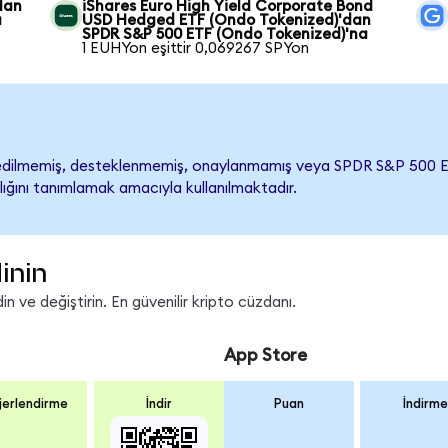
dan
iShares Euro High Yield Corporate Bond
a
USD Hedged ETF (Ondo Tokenized)'dan
SPDR S&P 500 ETF (Ondo Tokenized)'na
1 EUHYon eşittir 0,069267 SPYon
ilmemiş, desteklenmemiş, onaylanmamış veya SPDR S&P 500 ETF ile 
lığını tanımlamak amacıyla kullanılmaktadır.
inin
n ve değiştirin. En güvenilir kripto cüzdanı.
App Store
erlendirme
İndir
Puan
İndirme