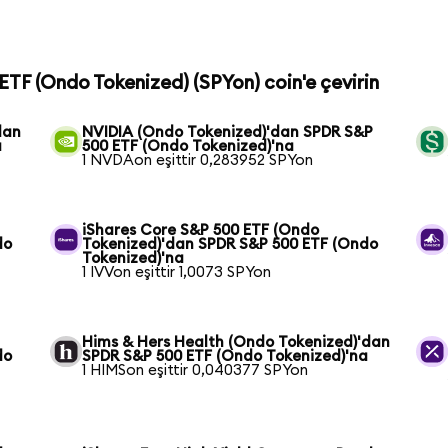
ETF (Ondo Tokenized) (SPYon) coin'e çevirin
dan
NVIDIA (Ondo Tokenized)'dan SPDR S&P
a
500 ETF (Ondo Tokenized)'na
1 NVDAon eşittir 0,283952 SPYon
iShares Core S&P 500 ETF (Ondo
do
Tokenized)'dan SPDR S&P 500 ETF (Ondo
Tokenized)'na
1 IVVon eşittir 1,0073 SPYon
Hims & Hers Health (Ondo Tokenized)'dan
do
SPDR S&P 500 ETF (Ondo Tokenized)'na
1 HIMSon eşittir 0,040377 SPYon