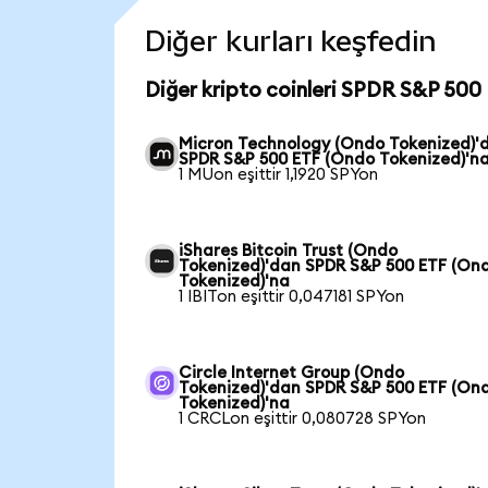
Diğer kurları keşfedin
Diğer kripto coinleri SPDR S&P 500 
Micron Technology (Ondo Tokenized)'
SPDR S&P 500 ETF (Ondo Tokenized)'n
1 MUon eşittir 1,1920 SPYon
iShares Bitcoin Trust (Ondo
Tokenized)'dan SPDR S&P 500 ETF (On
Tokenized)'na
1 IBITon eşittir 0,047181 SPYon
Circle Internet Group (Ondo
Tokenized)'dan SPDR S&P 500 ETF (On
Tokenized)'na
1 CRCLon eşittir 0,080728 SPYon