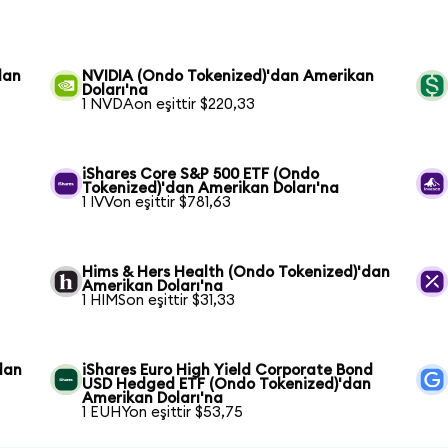
dan
NVIDIA (Ondo Tokenized)'dan Amerikan
Doları'na
1 NVDAon eşittir $220,33
iShares Core S&P 500 ETF (Ondo
Tokenized)'dan Amerikan Doları'na
1 IVVon eşittir $781,63
Hims & Hers Health (Ondo Tokenized)'dan
Amerikan Doları'na
1 HIMSon eşittir $31,33
dan
iShares Euro High Yield Corporate Bond
USD Hedged ETF (Ondo Tokenized)'dan
Amerikan Doları'na
1 EUHYon eşittir $53,75