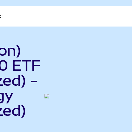
ci
on)
0 ETF
ed) -
gy
zed)