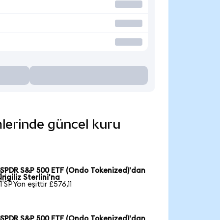
mlerinde güncel kuru
SPDR S&P 500 ETF (Ondo Tokenized)'dan

İngiliz Sterlini'na
1 SPYon eşittir £576,11
SPDR S&P 500 ETF (Ondo Tokenized)'dan