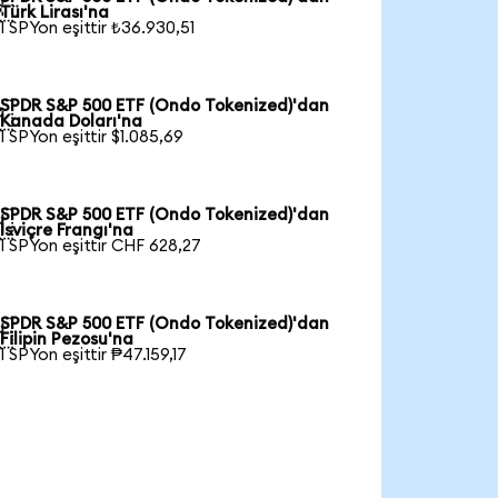

Türk Lirası'na
1 SPYon eşittir ₺36.930,51
SPDR S&P 500 ETF (Ondo Tokenized)'dan

Kanada Doları'na
1 SPYon eşittir $1.085,69
SPDR S&P 500 ETF (Ondo Tokenized)'dan

İsviçre Frangı'na
1 SPYon eşittir CHF 628,27
SPDR S&P 500 ETF (Ondo Tokenized)'dan

Filipin Pezosu'na
1 SPYon eşittir ₱47.159,17