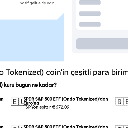
pasif gelir elde edin.
okenized) coin'in çeşitli para biri
 kuru bugün ne kadar?
an
SPDR S&P 500 ETF (Ondo Tokenized)'dan
🇪🇺
🇬
Euro'na
1 SPYon eşittir €672,09
an
SPDR S&P 500 ETF (Ondo Tokenized)'dan