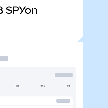
B
SPYon
1sa
4sa
1G