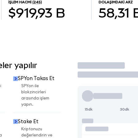
İŞLEM HACMI
(24S)
DOLAŞIMDAKI ARZ
$919,93 B
58,31 
er yapılır
İşlem Yap
SPYon Takas Et
i
SPYon ile
blokzincirleri
arasında işlem
yapın.
15dk
30dk
Stake Et
Kriptonuzu
a
değerlendirin ve