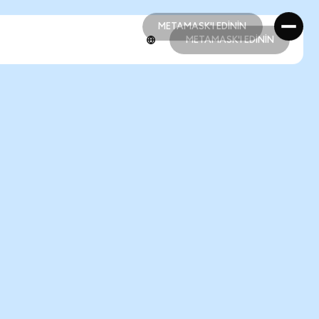
METAMASK'I EDİNİN
METAMASK'I EDİNİN
METAMASK'I EDİNİN
METAMASK'I EDİNİN