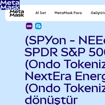
Al Sat
MetaMask Para
Geliştiri
(SPYon - NEE
SPDR S&P 50
(Ondo Tokeniz
NextEra Ener
(Ondo Tokeni
dönüştür