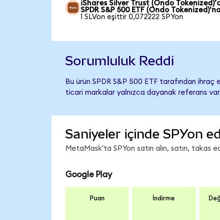
iShares Silver Trust (Ondo Tokenized)'
SPDR S&P 500 ETF (Ondo Tokenized)'n
1 SLVon eşittir 0,072222 SPYon
Sorumluluk Reddi
Bu ürün SPDR S&P 500 ETF tarafından ihraç ed
ticari markalar yalnızca dayanak referans var
Saniyeler içinde SPYon ed
MetaMask'ta SPYon satın alın, satın, takas edi
Google Play
Puan
İndirme
Değ