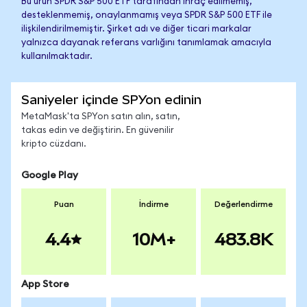
Bu ürün SPDR S&P 500 ETF tarafından ihraç edilmemiş,
desteklenmemiş, onaylanmamış veya SPDR S&P 500 ETF ile
ilişkilendirilmemiştir. Şirket adı ve diğer ticari markalar
yalnızca dayanak referans varlığını tanımlamak amacıyla
kullanılmaktadır.
Saniyeler içinde SPYon edinin
MetaMask'ta SPYon satın alın, satın,
takas edin ve değiştirin. En güvenilir
kripto cüzdanı.
Google Play
Puan
İndirme
Değerlendirme
4.4
10M+
483.8K
App Store