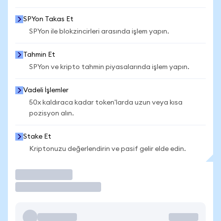
SPYon Takas Et
SPYon ile blokzincirleri arasında işlem yapın.
Tahmin Et
SPYon ve kripto tahmin piyasalarında işlem yapın.
Vadeli İşlemler
50x kaldıraca kadar token'larda uzun veya kısa
pozisyon alın.
Stake Et
Kriptonuzu değerlendirin ve pasif gelir elde edin.
İşlem Yap