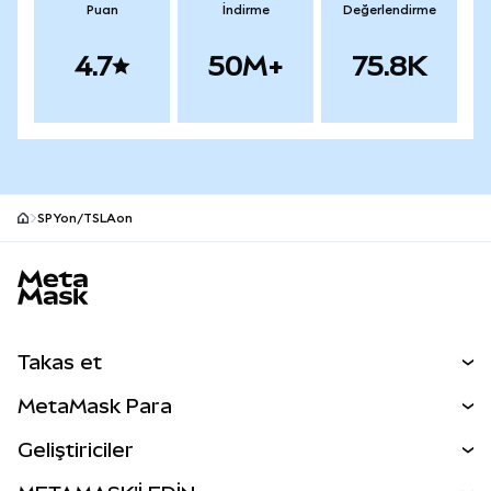
Puan
İndirme
Değerlendirme
4.7
50M+
75.8K
SPYon/TSLAon
MetaMask site alt bilgisi
Takas et
Takas İşlemleri
MetaMask Para
Tahmin Et
YENİ
Kripto Al
Geliştiriciler
Perps
YENİ
MetaMask Kart
Dökümantasyon