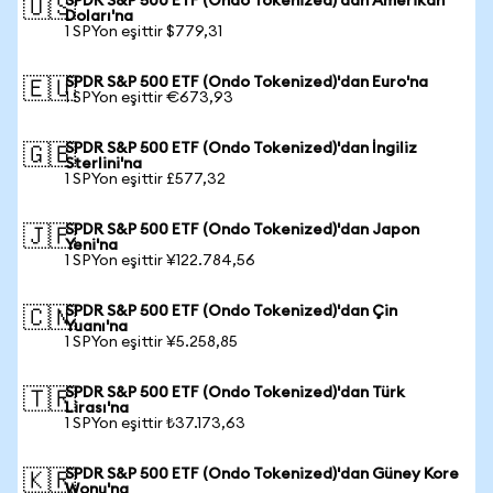
SPDR S&P 500 ETF (Ondo Tokenized)'dan Amerikan
🇺🇸
Doları'na
1 SPYon eşittir $779,31
SPDR S&P 500 ETF (Ondo Tokenized)'dan Euro'na
🇪🇺
1 SPYon eşittir €673,93
SPDR S&P 500 ETF (Ondo Tokenized)'dan İngiliz
🇬🇧
Sterlini'na
1 SPYon eşittir £577,32
SPDR S&P 500 ETF (Ondo Tokenized)'dan Japon
🇯🇵
Yeni'na
1 SPYon eşittir ¥122.784,56
SPDR S&P 500 ETF (Ondo Tokenized)'dan Çin
🇨🇳
Yuanı'na
1 SPYon eşittir ¥5.258,85
SPDR S&P 500 ETF (Ondo Tokenized)'dan Türk
🇹🇷
Lirası'na
1 SPYon eşittir ₺37.173,63
SPDR S&P 500 ETF (Ondo Tokenized)'dan Güney Kore
🇰🇷
Wonu'na