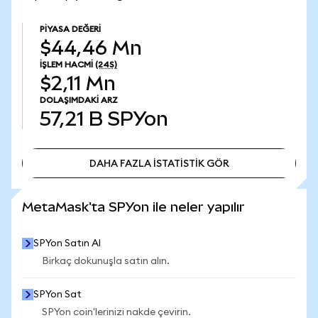
PIYASA DEĞERI
$44,46 Mn
İŞLEM HACMI
(24S)
$2,11 Mn
DOLAŞIMDAKI ARZ
57,21 B
SPYon
DAHA FAZLA İSTATİSTİK GÖR
DAHA FAZLA İSTATİSTİK GÖR
MetaMask'ta SPYon ile neler yapılır
SPYon Satın Al
Birkaç dokunuşla satın alın.
SPYon Sat
SPYon coin'lerinizi nakde çevirin.