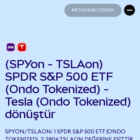
METAMASK'I EDİNİN
METAMASK'I EDİNİN
(SPYon - TSLAon)
SPDR S&P 500 ETF
(Ondo Tokenized) -
Tesla (Ondo Tokenized)
dönüştür
SPYON/TSLAON: 1 SPDR S&P 500 ETF (ONDO
TOKENIZED), 2,3806 TSLAON DEĞERINE EŞITTIR