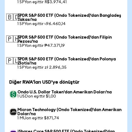
1 SPYon eşittir R$3.974,41
SPDR S&P 500 ETF (Ondo Tokenized)'dan Bangladeş
🇧🇩
Takası'na
1 SPYon eşittir ৳96.460,14
SPDR S&P 500 ETF (Ondo Tokenized)'dan Filipin
🇵🇭
Pezosu'na
1 SPYon eşittir ₱47.371,19
SPDR S&P 500 ETF (Ondo Tokenized)'dan Polonya
🇵🇱
Zlotisi'na
1 SPYon eşittir zł 2.896,35
Diğer RWA'ları USD'ye dönüştür
Ondo U.S. Dollar Token'dan Amerikan Doları'na
1 USDon eşittir $1,00
Micron Technology (Ondo Tokenized)'dan Amerikan
Doları'na
1 MUon eşittir $871,74
iShares Core S&P 500 ETF (Ondo Tokenized)'dan