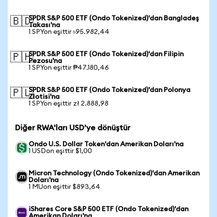
SPDR S&P 500 ETF (Ondo Tokenized)'dan Bangladeş
🇧🇩
Takası'na
1 SPYon eşittir ৳95.982,44
SPDR S&P 500 ETF (Ondo Tokenized)'dan Filipin
🇵🇭
Pezosu'na
1 SPYon eşittir ₱47.180,46
SPDR S&P 500 ETF (Ondo Tokenized)'dan Polonya
🇵🇱
Zlotisi'na
1 SPYon eşittir zł 2.888,98
Diğer RWA'ları USD'ye dönüştür
Ondo U.S. Dollar Token'dan Amerikan Doları'na
1 USDon eşittir $1,00
Micron Technology (Ondo Tokenized)'dan Amerikan
Doları'na
1 MUon eşittir $893,64
iShares Core S&P 500 ETF (Ondo Tokenized)'dan
Amerikan Doları'na