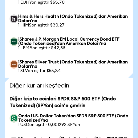
1 EUHYon eşittir $53,70
Hims & Hers Health (Ondo Tokenized)'dan Amerikan
Doları'na
1 HIMSon eşittir $30,27
iShares J.P. Morgan EM Local Currency Bond ETF
(Ondo Tokenized)'dan Amerikan Doları'na
1 LEMBon eşittir $42,88
iShares Silver Trust (Ondo Tokenized)'dan Amerikan
Doları'na
1 SLVon eşittir $55,34
Diğer kurları keşfedin
Diğer kripto coinleri SPDR S&P 500 ETF (Ondo
Tokenized) (SPYon) coin'e çevirin
Ondo U.S. Dollar Token'dan SPDR S&P 500 ETF (Ondo
Tokenized)'na
1 USDon eşittir 0,001292 SPYon