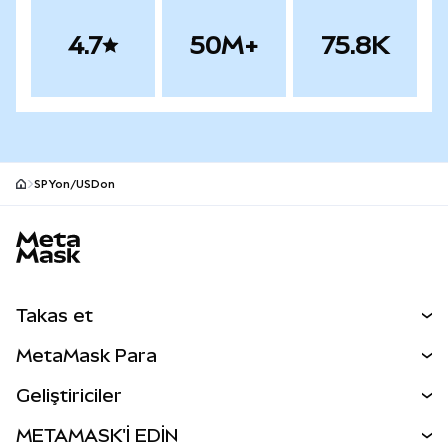
4.7
50M+
75.8K
SPYon/USDon
MetaMask site alt bilgisi
Takas et
Takas İşlemleri
MetaMask Para
Tahmin Et
YENİ
Kripto Al
Geliştiriciler
Perps
YENİ
MetaMask Kart
Dökümantasyon
METAMASK'İ EDİN
RWA'lar