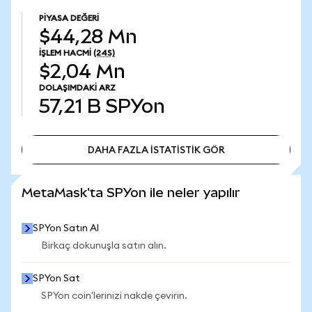
PIYASA DEĞERI
$44,28 Mn
İŞLEM HACMI
(24S)
$2,04 Mn
DOLAŞIMDAKI ARZ
57,21 B
SPYon
DAHA FAZLA İSTATİSTİK GÖR
DAHA FAZLA İSTATİSTİK GÖR
MetaMask'ta SPYon ile neler yapılır
SPYon Satın Al
Birkaç dokunuşla satın alın.
SPYon Sat
SPYon coin'lerinizi nakde çevirin.