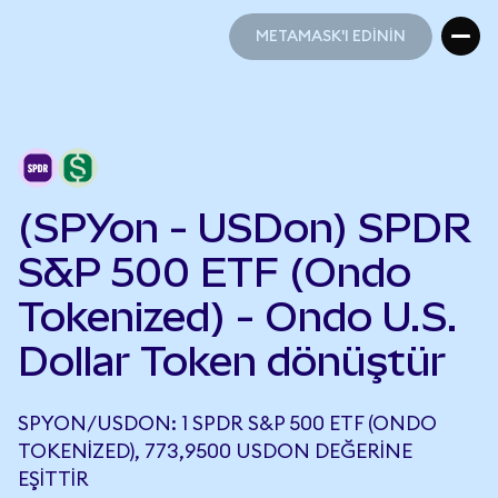
METAMASK'I EDİNİN
METAMASK'I EDİNİN
(SPYon - USDon) SPDR
S&P 500 ETF (Ondo
Tokenized) - Ondo U.S.
Dollar Token dönüştür
SPYON/USDON: 1 SPDR S&P 500 ETF (ONDO
TOKENIZED), 773,9500 USDON DEĞERINE
EŞITTIR