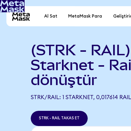
Al Sat
MetaMask Para
Geliştiri
(STRK - RAIL)
Starknet - Ra
dönüştür
STRK/RAIL: 1 STARKNET, 0,017614 RAI
STRK - RAIL TAKAS ET