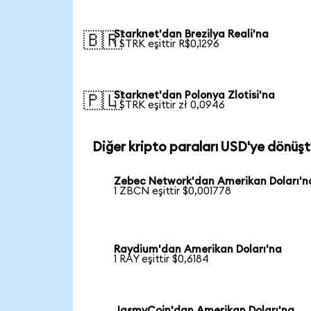
Starknet'dan Brezilya Reali'na
🇧🇷
1 STRK eşittir R$0,1296
Starknet'dan Polonya Zlotisi'na
🇵🇱
1 STRK eşittir zł 0,0946
Diğer kripto paraları USD'ye dönüşt
Zebec Network'dan Amerikan Doları'n
1 ZBCN eşittir $0,001778
Raydium'dan Amerikan Doları'na
1 RAY eşittir $0,6184
JasmyCoin'dan Amerikan Doları'na