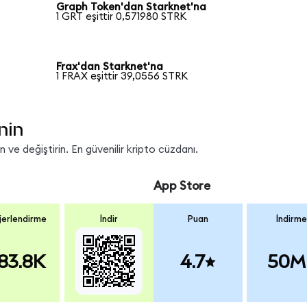
Graph Token'dan Starknet'na
1 GRT eşittir 0,571980 STRK
Frax'dan Starknet'na
1 FRAX eşittir 39,0556 STRK
nin
ve değiştirin. En güvenilir kripto cüzdanı.
App Store
erlendirme
İndir
Puan
İndirme
83.8K
4.7
50M