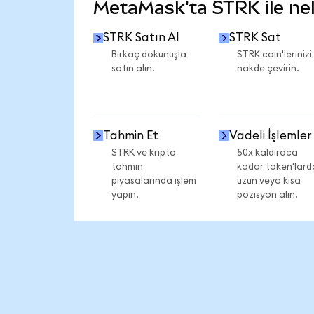
MetaMask'ta STRK ile nele
STRK Satın Al
STRK Sat
Birkaç dokunuşla
STRK coin'lerinizi
satın alın.
nakde çevirin.
Tahmin Et
Vadeli İşlemler
STRK ve kripto
50x kaldıraca
tahmin
kadar token'lard
piyasalarında işlem
uzun veya kısa
yapın.
pozisyon alın.