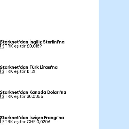
Starknet'dan İngiliz Sterlini'na

1 STRK eşittir £0,0189
Starknet'dan Türk Lirası'na

1 STRK eşittir ₺1,21
Starknet'dan Kanada Doları'na

1 STRK eşittir $0,0356
Starknet'dan İsviçre Frangı'na

1 STRK eşittir CHF 0,0206