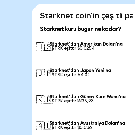
Starknet coin'in çeşitli p
Starknet kuru bugün ne kadar?
Starknet'dan Amerikan Doları'na
🇺🇸
1 STRK eşittir $0,0254
Starknet'dan Japon Yeni'na
🇯🇵
1 STRK eşittir ¥4,02
Starknet'dan Güney Kore Wonu'na
🇰🇷
1 STRK eşittir ₩35,93
Starknet'dan Avustralya Doları'na
🇦🇺
1 STRK eşittir $0,036