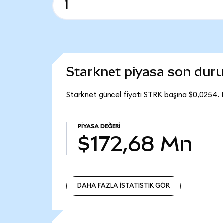
Starknet piyasa son du
Starknet güncel fiyatı STRK başına $0,0254. 
PIYASA DEĞERI
$172,68 Mn
DAHA FAZLA İSTATİSTİK GÖR
DAHA FAZLA İSTATİSTİK GÖR