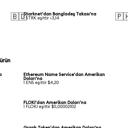
Starknet'dan Bangladeş Takası'na
🇧🇩
🇵
1 STRK eşittir ৳3,14
ürün
a
Ethereum Name Service'dan Amerikan
Doları'na
1 ENS eşittir $4,20
FLOKI'dan Amerikan Doları'na
1 FLOKI eşittir $0,00002102
Graph Token'dan Amerikan Doları'na