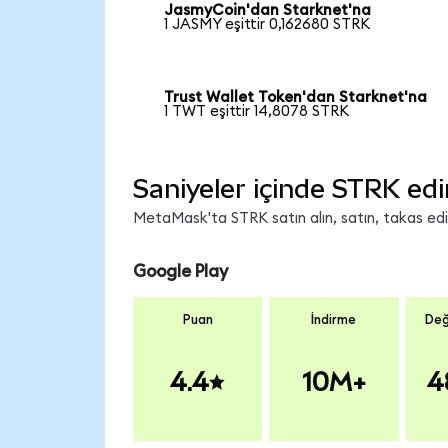
JasmyCoin'dan Starknet'na
1 JASMY eşittir 0,162680 STRK
Trust Wallet Token'dan Starknet'na
1 TWT eşittir 14,8078 STRK
Saniyeler içinde STRK edi
MetaMask'ta STRK satın alın, satın, takas edin 
Google Play
Puan
İndirme
Değ
4.4
10M+
4