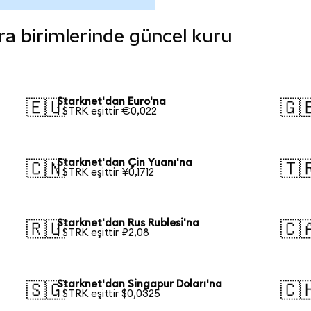
ara birimlerinde güncel kuru
Starknet'dan Euro'na
🇪🇺
🇬
1 STRK eşittir €0,022
Starknet'dan Çin Yuanı'na
🇨🇳
🇹
1 STRK eşittir ¥0,1712
Starknet'dan Rus Rublesi'na
🇷🇺
🇨
1 STRK eşittir ₽2,08
Starknet'dan Singapur Doları'na
🇸🇬
🇨
1 STRK eşittir $0,0325