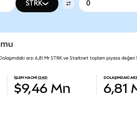
STRK
rumu
Dolaşımdaki arzı 6,81 Mr STRK ve Starknet toplam piyasa değeri 
İŞLEM HACMI
(24S)
DOLAŞIMDAKI AR
$9,46 Mn
6,81 