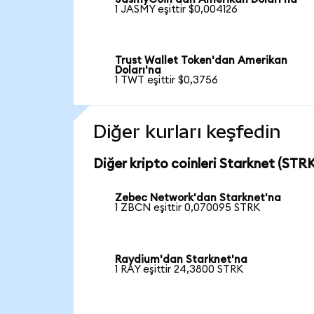
1 JASMY eşittir $0,004126
Trust Wallet Token'dan Amerikan
Doları'na
1 TWT eşittir $0,3756
Diğer kurları keşfedin
Diğer kripto coinleri Starknet (STRK)
Zebec Network'dan Starknet'na
1 ZBCN eşittir 0,070095 STRK
Raydium'dan Starknet'na
1 RAY eşittir 24,3800 STRK