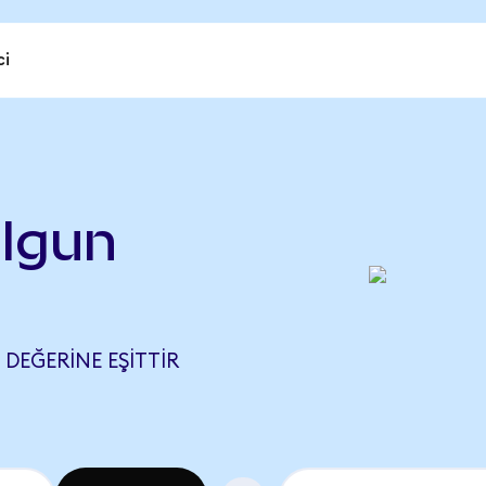
ci
ilgun
L DEĞERINE EŞITTIR