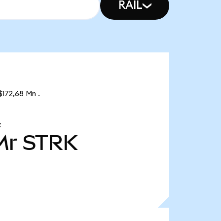
RAIL
$172,68 Mn .
Z
Mr
STRK