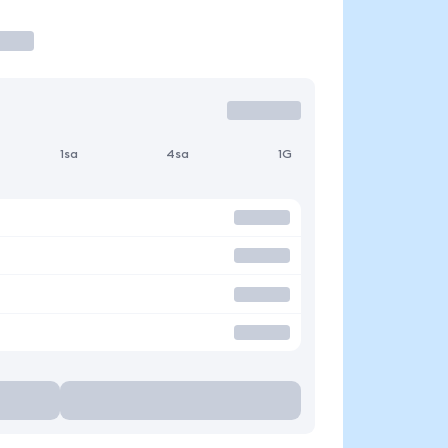
1sa
4sa
1G