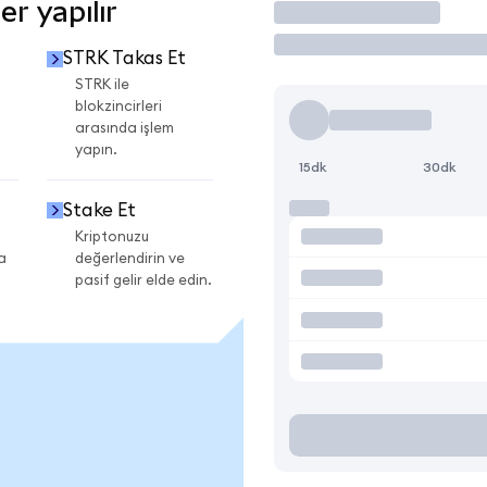
r yapılır
İşlem Yap
STRK Takas Et
STRK ile
blokzincirleri
arasında işlem
yapın.
15dk
30dk
Stake Et
Kriptonuzu
a
değerlendirin ve
pasif gelir elde edin.