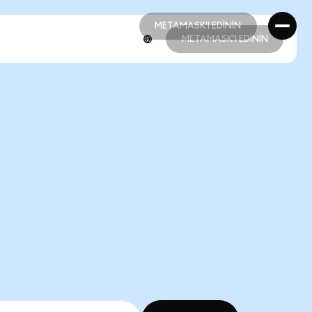
METAMASK'I EDİNİN
METAMASK'I EDİNİN
METAMASK'I EDİNİN
METAMASK'I EDİNİN