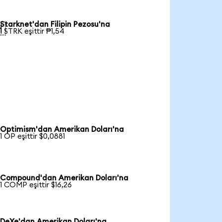
Starknet'dan Filipin Pezosu'na

1 STRK eşittir ₱1,54
Optimism'dan Amerikan Doları'na
1 OP eşittir $0,0881
Compound'dan Amerikan Doları'na
1 COMP eşittir $16,26
DeXe'dan Amerikan Doları'na