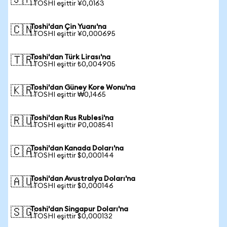
🇯🇵
1 TOSHI eşittir ¥0,0163
Toshi'dan Çin Yuanı'na
🇨🇳
1 TOSHI eşittir ¥0,000695
Toshi'dan Türk Lirası'na
🇹🇷
1 TOSHI eşittir ₺0,004905
Toshi'dan Güney Kore Wonu'na
🇰🇷
1 TOSHI eşittir ₩0,1465
Toshi'dan Rus Rublesi'na
🇷🇺
1 TOSHI eşittir ₽0,008541
Toshi'dan Kanada Doları'na
🇨🇦
1 TOSHI eşittir $0,000144
Toshi'dan Avustralya Doları'na
🇦🇺
1 TOSHI eşittir $0,000146
Toshi'dan Singapur Doları'na
🇸🇬
1 TOSHI eşittir $0,000132