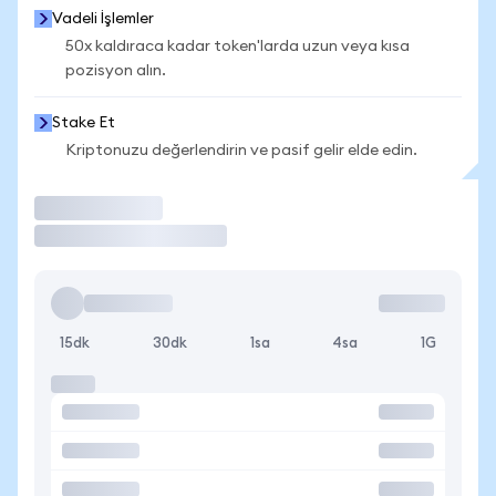
Vadeli İşlemler
50x kaldıraca kadar token'larda uzun veya kısa
pozisyon alın.
Stake Et
Kriptonuzu değerlendirin ve pasif gelir elde edin.
İşlem Yap
15dk
30dk
1sa
4sa
1G