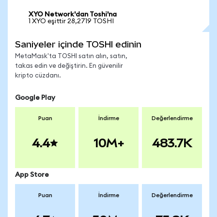
XYO Network'dan Toshi'na
1 XYO eşittir 28,2719 TOSHI
Saniyeler içinde TOSHI edinin
MetaMask'ta TOSHI satın alın, satın,
takas edin ve değiştirin. En güvenilir
kripto cüzdanı.
Google Play
Puan
İndirme
Değerlendirme
4.4
10M+
483.7K
App Store
Puan
İndirme
Değerlendirme