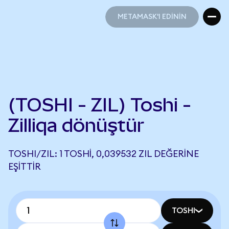
METAMASK'I EDİNİN
METAMASK'I EDİNİN
(TOSHI - ZIL) Toshi -
Zilliqa dönüştür
TOSHI/ZIL: 1 TOSHI, 0,039532 ZIL DEĞERINE
EŞITTIR
TOSHI