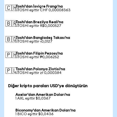
Toshi'dan İsviçre Frangı'na
🇨🇭
1 TOSHI eşittir CHF 0,00008363
Toshi'dan Brezilya Reali'na
🇧🇷
1 TOSHI eşittir R$0,000527
Toshi'dan Bangladeş Takası'na
🇧🇩
1 TOSHI eşittir ৳0,0127
Toshi'dan Filipin Pezosu'na
🇵🇭
1 TOSHI eşittir ₱0,006252
Toshi'dan Polonya Zlotisi'na
🇵🇱
1 TOSHI eşittir zł 0,000384
Diğer kripto paraları USD'ye dönüştürün
Axelar'dan Amerikan Doları'na
1 AXL eşittir $0,0367
Biconomy'dan Amerikan Doları'na
1 BICO eşittir $0,0436