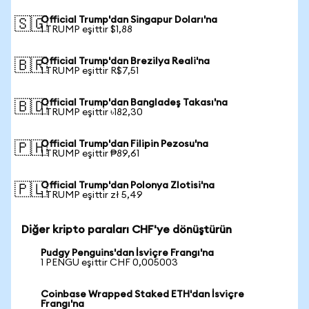
Official Trump'dan Singapur Doları'na
🇸🇬
1 TRUMP eşittir $1,88
Official Trump'dan Brezilya Reali'na
🇧🇷
1 TRUMP eşittir R$7,51
Official Trump'dan Bangladeş Takası'na
🇧🇩
1 TRUMP eşittir ৳182,30
Official Trump'dan Filipin Pezosu'na
🇵🇭
1 TRUMP eşittir ₱89,61
Official Trump'dan Polonya Zlotisi'na
🇵🇱
1 TRUMP eşittir zł 5,49
Diğer kripto paraları CHF'ye dönüştürün
Pudgy Penguins'dan İsviçre Frangı'na
1 PENGU eşittir CHF 0,005003
Coinbase Wrapped Staked ETH'dan İsviçre
Frangı'na