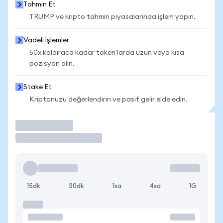
Tahmin Et
TRUMP ve kripto tahmin piyasalarında işlem yapın.
Vadeli İşlemler
50x kaldıraca kadar token'larda uzun veya kısa
pozisyon alın.
Stake Et
Kriptonuzu değerlendirin ve pasif gelir elde edin.
İşlem Yap
15dk
30dk
1sa
4sa
1G