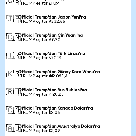
🇬🇧
1 TRUMP eşittir £1,09
Official Trump'dan Japon Yeni'na
🇯🇵
1 TRUMP eşittir ¥232,86
Official Trump'dan Çin Yuanı'na
🇨🇳
1 TRUMP eşittir ¥9,92
Official Trump'dan Türk Lirası'na
🇹🇷
1 TRUMP eşittir ₺70,13
Official Trump'dan Güney Kore Wonu'na
🇰🇷
1 TRUMP eşittir ₩2.085,8
Official Trump'dan Rus Rublesi'na
🇷🇺
1 TRUMP eşittir ₽120,25
Official Trump'dan Kanada Doları'na
🇨🇦
1 TRUMP eşittir $2,06
Official Trump'dan Avustralya Doları'na
🇦🇺
1 TRUMP eşittir $2,09