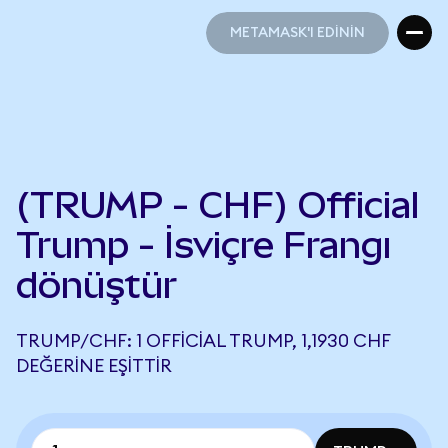
METAMASK'I EDİNİN
METAMASK'I EDİNİN
(TRUMP - CHF) Official
Trump - İsviçre Frangı
dönüştür
TRUMP/CHF: 1 OFFICIAL TRUMP, 1,1930 CHF
DEĞERINE EŞITTIR