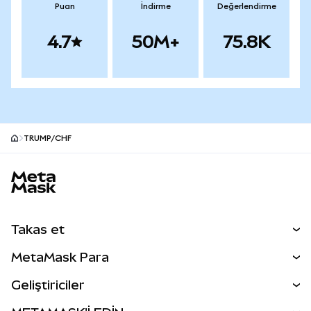
Puan
İndirme
Değerlendirme
4.7
50M+
75.8K
TRUMP/CHF
MetaMask site alt bilgisi
Takas et
Takas İşlemleri
MetaMask Para
Tahmin Et
YENİ
Kripto Al
Geliştiriciler
Perps
YENİ
MetaMask Kart
Dökümantasyon