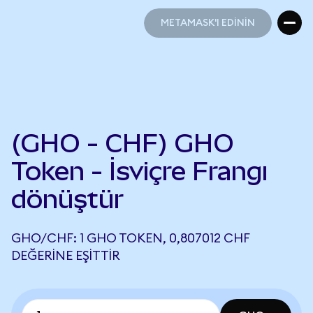
METAMASK'I EDİNİN
METAMASK'I EDİNİN
(GHO - CHF) GHO
Token - İsviçre Frangı
dönüştür
GHO/CHF: 1 GHO TOKEN, 0,807012 CHF
DEĞERINE EŞITTIR