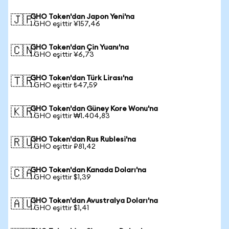
GHO Token'dan Japon Yeni'na
🇯🇵
1 GHO eşittir ¥157,46
GHO Token'dan Çin Yuanı'na
🇨🇳
1 GHO eşittir ¥6,73
GHO Token'dan Türk Lirası'na
🇹🇷
1 GHO eşittir ₺47,59
GHO Token'dan Güney Kore Wonu'na
🇰🇷
1 GHO eşittir ₩1.404,83
GHO Token'dan Rus Rublesi'na
🇷🇺
1 GHO eşittir ₽81,42
GHO Token'dan Kanada Doları'na
🇨🇦
1 GHO eşittir $1,39
GHO Token'dan Avustralya Doları'na
🇦🇺
1 GHO eşittir $1,41