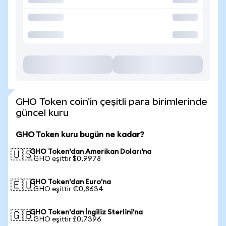
GHO Token coin'in çeşitli para birimlerinde
güncel kuru
GHO Token kuru bugün ne kadar?
GHO Token'dan Amerikan Doları'na
🇺🇸
1 GHO eşittir $0,9978
GHO Token'dan Euro'na
🇪🇺
1 GHO eşittir €0,8634
GHO Token'dan İngiliz Sterlini'na
🇬🇧
1 GHO eşittir £0,7396