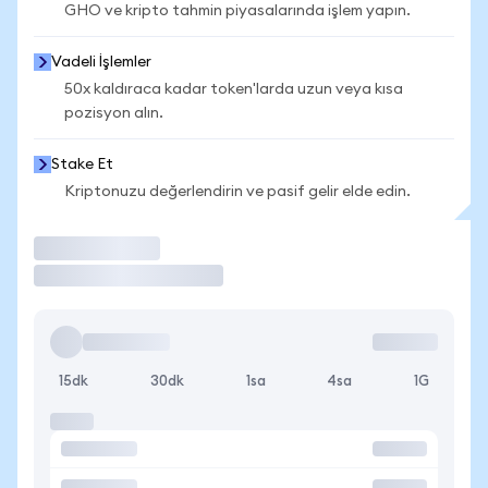
GHO ve kripto tahmin piyasalarında işlem yapın.
Vadeli İşlemler
50x kaldıraca kadar token'larda uzun veya kısa
pozisyon alın.
Stake Et
Kriptonuzu değerlendirin ve pasif gelir elde edin.
İşlem Yap
15dk
30dk
1sa
4sa
1G