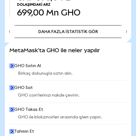
DOLAŞIMDAKI ARZ
699,00 Mn
GHO
DAHA FAZLA İSTATİSTİK GÖR
DAHA FAZLA İSTATİSTİK GÖR
MetaMask'ta GHO ile neler yapılır
GHO Satın Al
Birkaç dokunuşla satın alın.
GHO Sat
GHO coin'lerinizi nakde çevirin.
GHO Takas Et
GHO ile blokzincirleri arasında işlem yapın.
Tahmin Et