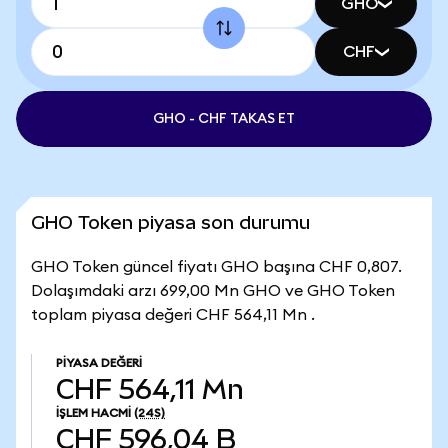
GHO
CHF
GHO - CHF TAKAS ET
GHO Token piyasa son durumu
GHO Token güncel fiyatı GHO başına CHF 0,807.
Dolaşımdaki arzı 699,00 Mn GHO ve GHO Token
toplam piyasa değeri CHF 564,11 Mn .
PIYASA DEĞERI
CHF 564,11 Mn
İŞLEM HACMI
(24S)
CHF 596,04 B