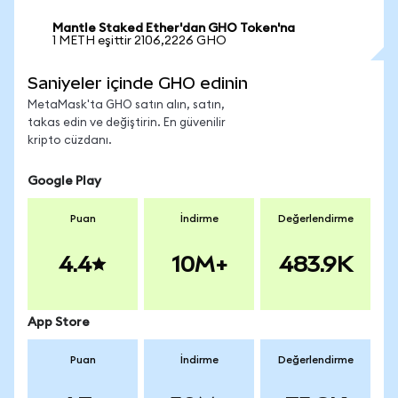
Mantle Staked Ether'dan GHO Token'na
1 METH eşittir 2106,2226 GHO
Saniyeler içinde GHO edinin
MetaMask'ta GHO satın alın, satın,
takas edin ve değiştirin. En güvenilir
kripto cüzdanı.
Google Play
Puan
İndirme
Değerlendirme
4.4
10M+
483.9K
App Store
Puan
İndirme
Değerlendirme