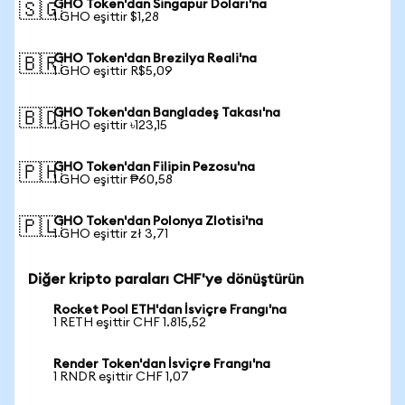
GHO Token'dan Singapur Doları'na
🇸🇬
1 GHO eşittir $1,28
GHO Token'dan Brezilya Reali'na
🇧🇷
1 GHO eşittir R$5,09
GHO Token'dan Bangladeş Takası'na
🇧🇩
1 GHO eşittir ৳123,15
GHO Token'dan Filipin Pezosu'na
🇵🇭
1 GHO eşittir ₱60,58
GHO Token'dan Polonya Zlotisi'na
🇵🇱
1 GHO eşittir zł 3,71
Diğer kripto paraları CHF'ye dönüştürün
Rocket Pool ETH'dan İsviçre Frangı'na
1 RETH eşittir CHF 1.815,52
Render Token'dan İsviçre Frangı'na
1 RNDR eşittir CHF 1,07