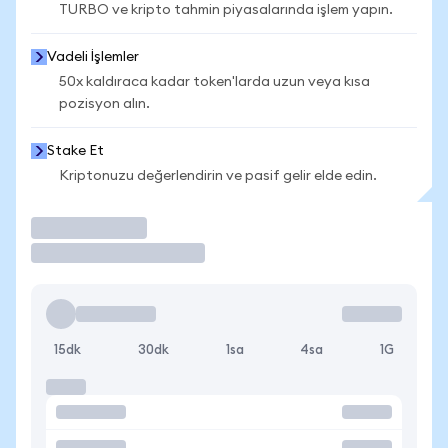
TURBO ve kripto tahmin piyasalarında işlem yapın.
Vadeli İşlemler
50x kaldıraca kadar token'larda uzun veya kısa
pozisyon alın.
Stake Et
Kriptonuzu değerlendirin ve pasif gelir elde edin.
İşlem Yap
15dk
30dk
1sa
4sa
1G