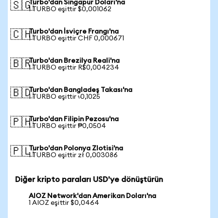
Turbo'dan Singapur Doları'na
🇸🇬
1 TURBO eşittir $0,001062
Turbo'dan İsviçre Frangı'na
🇨🇭
1 TURBO eşittir CHF 0,000671
Turbo'dan Brezilya Reali'na
🇧🇷
1 TURBO eşittir R$0,004234
Turbo'dan Bangladeş Takası'na
🇧🇩
1 TURBO eşittir ৳0,1025
Turbo'dan Filipin Pezosu'na
🇵🇭
1 TURBO eşittir ₱0,0504
Turbo'dan Polonya Zlotisi'na
🇵🇱
1 TURBO eşittir zł 0,003086
Diğer kripto paraları USD'ye dönüştürün
AIOZ Network'dan Amerikan Doları'na
1 AIOZ eşittir $0,0464