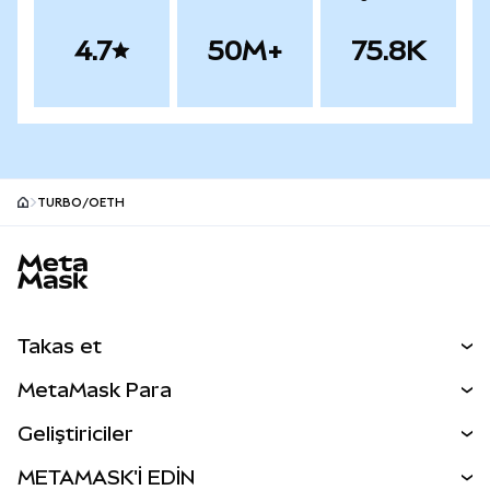
4.7
50M+
75.8K
TURBO/OETH
MetaMask site alt bilgisi
Takas et
Takas İşlemleri
MetaMask Para
Tahmin Et
YENİ
Kripto Al
Geliştiriciler
Perps
YENİ
MetaMask Kart
Dökümantasyon
METAMASK'İ EDİN
RWA'lar