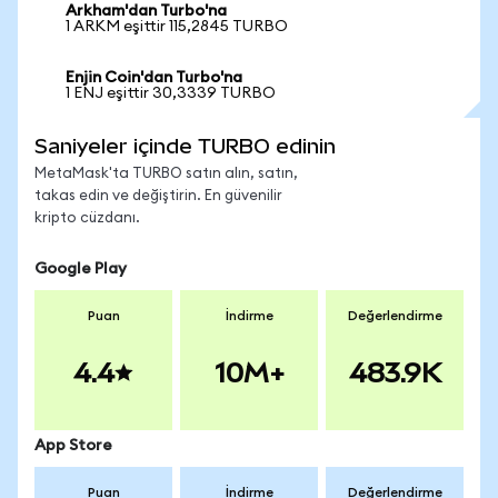
Arkham'dan Turbo'na
1 ARKM eşittir 115,2845 TURBO
Enjin Coin'dan Turbo'na
1 ENJ eşittir 30,3339 TURBO
Saniyeler içinde TURBO edinin
MetaMask'ta TURBO satın alın, satın,
takas edin ve değiştirin. En güvenilir
kripto cüzdanı.
Google Play
Puan
İndirme
Değerlendirme
4.4
10M+
483.9K
App Store
Puan
İndirme
Değerlendirme