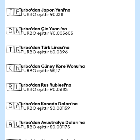
Turbo'dan Japon Yeni'na
🇯🇵
1 TURBO eşittir ¥0,1311
Turbo'dan Çin Yuanı'na
🇨🇳
1 TURBO eşittir ¥0,005605
Turbo'dan Türk Lirası'na
🇹🇷
1 TURBO eşittir ₺0,0396
Turbo'dan Güney Kore Wonu'na
🇰🇷
1 TURBO eşittir ₩1,17
Turbo'dan Rus Rublesi'na
🇷🇺
1 TURBO eşittir ₽0,0683
Turbo'dan Kanada Doları'na
🇨🇦
1 TURBO eşittir $0,001159
Turbo'dan Avustralya Doları'na
🇦🇺
1 TURBO eşittir $0,001175