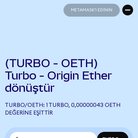
METAMASK'I EDİNİN
METAMASK'I EDİNİN
(TURBO - OETH)
Turbo - Origin Ether
dönüştür
TURBO/OETH: 1 TURBO, 0,00000043 OETH
DEĞERINE EŞITTIR