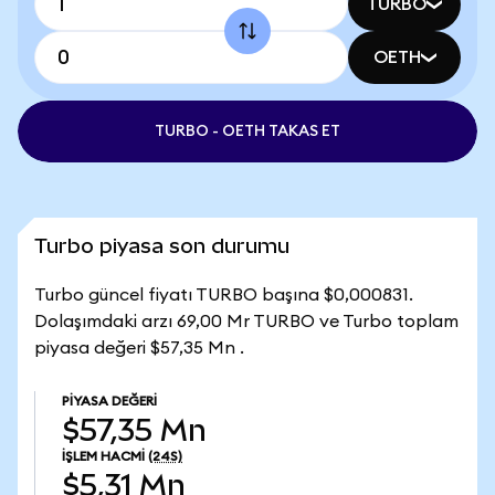
TURBO
OETH
TURBO - OETH TAKAS ET
Turbo piyasa son durumu
Turbo güncel fiyatı TURBO başına $0,000831.
Dolaşımdaki arzı 69,00 Mr TURBO ve Turbo toplam
piyasa değeri $57,35 Mn .
PIYASA DEĞERI
$57,35 Mn
İŞLEM HACMI
(24S)
$5,31 Mn