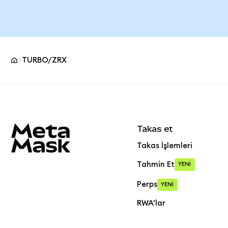
TURBO/ZRX
MetaMask site alt bilgisi
Takas et
Takas İşlemleri
Tahmin Et
YENİ
Perps
YENİ
RWA'lar