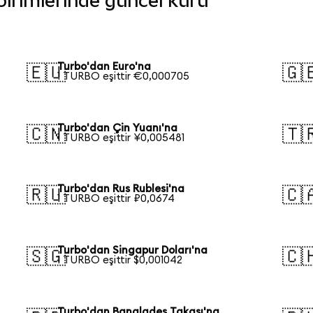
 birimlerinde güncel kuru
Turbo'dan Euro'na
🇪🇺
🇬
1 TURBO eşittir €0,000705
Turbo'dan Çin Yuanı'na
🇨🇳
🇹
1 TURBO eşittir ¥0,005481
Turbo'dan Rus Rublesi'na
🇷🇺
🇨
1 TURBO eşittir ₽0,0674
Turbo'dan Singapur Doları'na
🇸🇬
🇨
1 TURBO eşittir $0,001042
Turbo'dan Bangladeş Takası'na