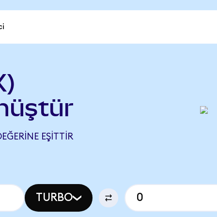
ci
X)
nüştür
EĞERINE EŞITTIR
TURBO