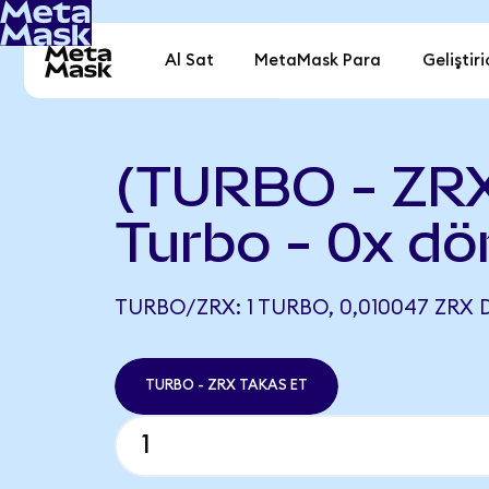
Al Sat
MetaMask Para
Geliştiri
(TURBO - ZR
Turbo - 0x dö
TURBO/ZRX: 1 TURBO, 0,010047 ZRX D
TURBO - ZRX TAKAS ET