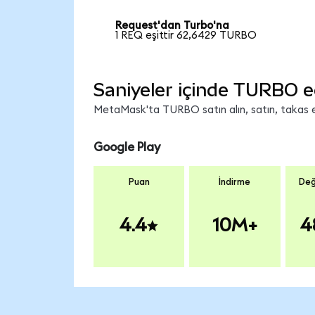
Request'dan Turbo'na
1 REQ eşittir 62,6429 TURBO
Saniyeler içinde TURBO e
MetaMask'ta TURBO satın alın, satın, takas edi
Google Play
Puan
İndirme
Değ
4.4
10M+
4