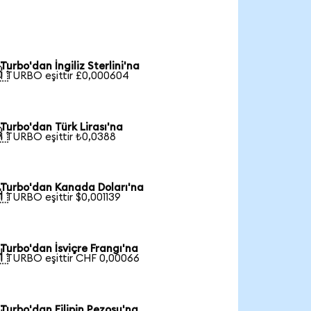
Turbo'dan İngiliz Sterlini'na

1 TURBO eşittir £0,000604
Turbo'dan Türk Lirası'na

1 TURBO eşittir ₺0,0388
Turbo'dan Kanada Doları'na

1 TURBO eşittir $0,001139
Turbo'dan İsviçre Frangı'na

1 TURBO eşittir CHF 0,00066
Turbo'dan Filipin Pezosu'na