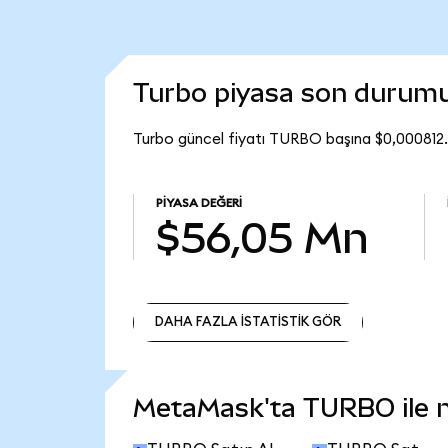
Turbo piyasa son durum
Turbo güncel fiyatı TURBO başına $0,000812.
PIYASA DEĞERI
$56,05 Mn
DAHA FAZLA İSTATİSTİK GÖR
DAHA FAZLA İSTATİSTİK GÖR
MetaMask'ta TURBO ile ne