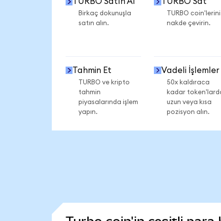
TURBO Satın Al
TURBO Sat
Birkaç dokunuşla
TURBO coin'lerini
satın alın.
nakde çevirin.
Tahmin Et
Vadeli İşlemler
TURBO ve kripto
50x kaldıraca
tahmin
kadar token'lard
piyasalarında işlem
uzun veya kısa
yapın.
pozisyon alın.