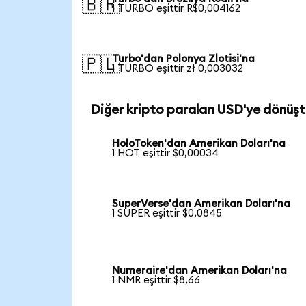
🇧🇷
1 TURBO eşittir R$0,004162
Turbo'dan Polonya Zlotisi'na
🇵🇱
1 TURBO eşittir zł 0,003032
Diğer kripto paraları USD'ye dönüşt
HoloToken'dan Amerikan Doları'na
1 HOT eşittir $0,00034
SuperVerse'dan Amerikan Doları'na
1 SUPER eşittir $0,0845
Numeraire'dan Amerikan Doları'na
1 NMR eşittir $8,66