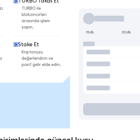
TURBO Takas Et
zi
TURBO ile
blokzincirleri
arasında işlem
yapın.
15dk
30dk
Stake Et
Kriptonuzu
a
değerlendirin ve
pasif gelir elde edin.