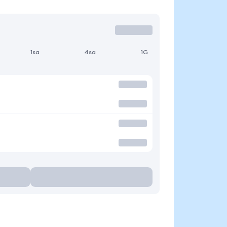
1sa
4sa
1G