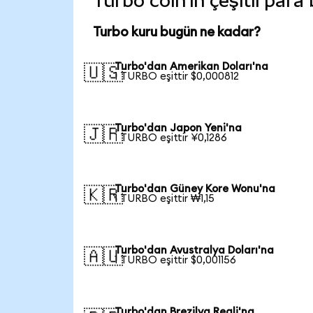
Turbo coin'in çeşitli para
Turbo kuru bugün ne kadar?
Turbo'dan Amerikan Doları'na
🇺🇸
1 TURBO eşittir $0,000812
Turbo'dan Japon Yeni'na
🇯🇵
1 TURBO eşittir ¥0,1286
Turbo'dan Güney Kore Wonu'na
🇰🇷
1 TURBO eşittir ₩1,15
Turbo'dan Avustralya Doları'na
🇦🇺
1 TURBO eşittir $0,001156
Turbo'dan Brezilya Reali'na