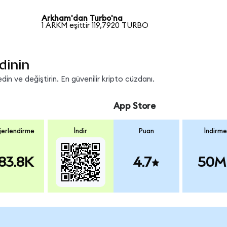
Arkham'dan Turbo'na
1 ARKM eşittir 119,7920 TURBO
dinin
n ve değiştirin. En güvenilir kripto cüzdanı.
App Store
erlendirme
İndir
Puan
İndirme
83.8K
4.7
50M