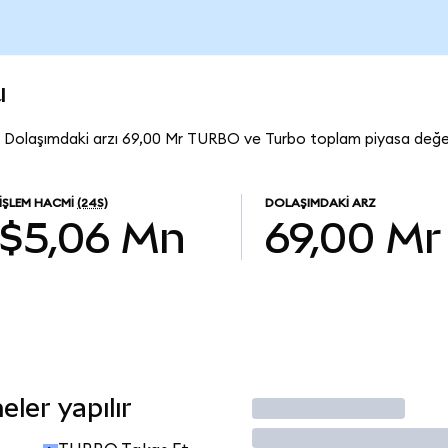
u
 Dolaşımdaki arzı 69,00 Mr TURBO ve Turbo toplam piyasa değer
İŞLEM HACMI
(24S)
DOLAŞIMDAKI ARZ
$5,06 Mn
69,00 Mr
ler yapılır
İşlem Yap