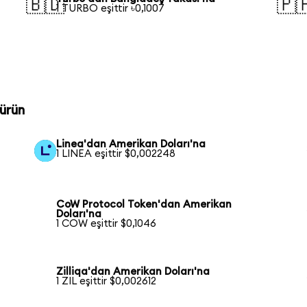
🇧🇩
🇵
1 TURBO eşittir ৳0,1007
ürün
Linea'dan Amerikan Doları'na
1 LINEA eşittir $0,002248
CoW Protocol Token'dan Amerikan
Doları'na
1 COW eşittir $0,1046
Zilliqa'dan Amerikan Doları'na
1 ZIL eşittir $0,002612