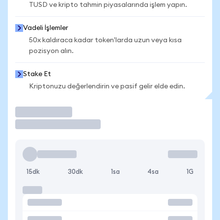
TUSD ve kripto tahmin piyasalarında işlem yapın.
Vadeli İşlemler
50x kaldıraca kadar token'larda uzun veya kısa
pozisyon alın.
Stake Et
Kriptonuzu değerlendirin ve pasif gelir elde edin.
İşlem Yap
15dk
30dk
1sa
4sa
1G