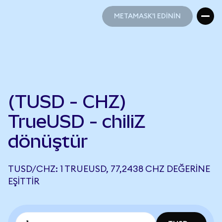
METAMASK'I EDİNİN
METAMASK'I EDİNİN
(TUSD - CHZ)
TrueUSD - chiliZ
dönüştür
TUSD/CHZ: 1 TRUEUSD, 77,2438 CHZ DEĞERINE
EŞITTIR