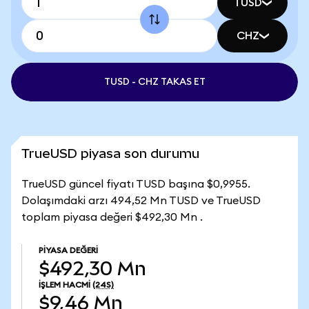
TUSD
CHZ
TUSD - CHZ TAKAS ET
TrueUSD piyasa son durumu
TrueUSD güncel fiyatı TUSD başına $0,9955.
Dolaşımdaki arzı 494,52 Mn TUSD ve TrueUSD
toplam piyasa değeri $492,30 Mn .
PIYASA DEĞERI
$492,30 Mn
İŞLEM HACMI
(24S)
$9,46 Mn