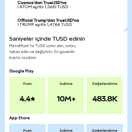
Cosmos'dan TrueUSD'na
1 ATOM eşittir 1,3661 TUSD
Official Trump'dan TrueUSD'na
1 TRUMP eşittir 1,4766 TUSD
Saniyeler içinde TUSD edinin
MetaMask'ta TUSD satın alın, satın,
takas edin ve değiştirin. En güvenilir
kripto cüzdanı.
Google Play
Puan
İndirme
Değerlendirme
4.4
10M+
483.8K
App Store
Puan
İndirme
Değerlendirme