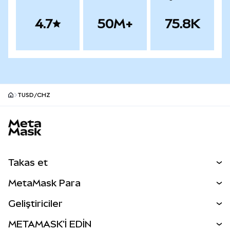
4.7
50M+
75.8K
TUSD/CHZ
MetaMask site alt bilgisi
Takas et
Takas İşlemleri
MetaMask Para
Tahmin Et
YENİ
Kripto Al
Geliştiriciler
Perps
YENİ
MetaMask Kart
Dökümantasyon
METAMASK'İ EDİN
RWA'lar