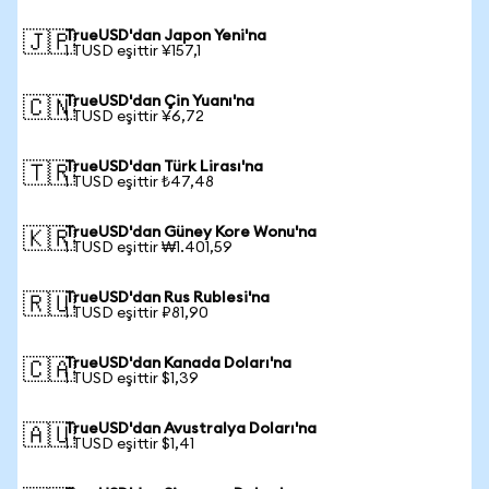
TrueUSD'dan Japon Yeni'na
🇯🇵
1 TUSD eşittir ¥157,1
TrueUSD'dan Çin Yuanı'na
🇨🇳
1 TUSD eşittir ¥6,72
TrueUSD'dan Türk Lirası'na
🇹🇷
1 TUSD eşittir ₺47,48
TrueUSD'dan Güney Kore Wonu'na
🇰🇷
1 TUSD eşittir ₩1.401,59
TrueUSD'dan Rus Rublesi'na
🇷🇺
1 TUSD eşittir ₽81,90
TrueUSD'dan Kanada Doları'na
🇨🇦
1 TUSD eşittir $1,39
TrueUSD'dan Avustralya Doları'na
🇦🇺
1 TUSD eşittir $1,41