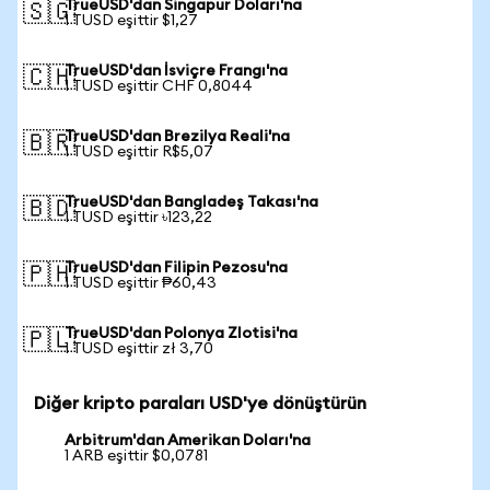
TrueUSD'dan Singapur Doları'na
🇸🇬
1 TUSD eşittir $1,27
TrueUSD'dan İsviçre Frangı'na
🇨🇭
1 TUSD eşittir CHF 0,8044
TrueUSD'dan Brezilya Reali'na
🇧🇷
1 TUSD eşittir R$5,07
TrueUSD'dan Bangladeş Takası'na
🇧🇩
1 TUSD eşittir ৳123,22
TrueUSD'dan Filipin Pezosu'na
🇵🇭
1 TUSD eşittir ₱60,43
TrueUSD'dan Polonya Zlotisi'na
🇵🇱
1 TUSD eşittir zł 3,70
Diğer kripto paraları USD'ye dönüştürün
Arbitrum'dan Amerikan Doları'na
1 ARB eşittir $0,0781