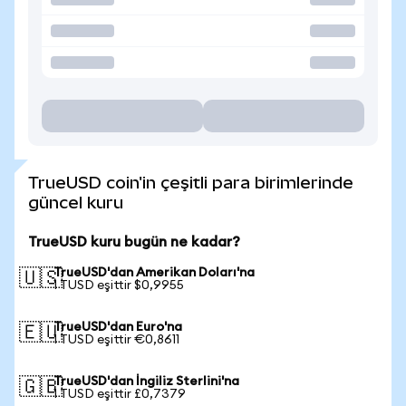
TrueUSD coin'in çeşitli para birimlerinde
güncel kuru
TrueUSD kuru bugün ne kadar?
TrueUSD'dan Amerikan Doları'na
🇺🇸
1 TUSD eşittir $0,9955
TrueUSD'dan Euro'na
🇪🇺
1 TUSD eşittir €0,8611
TrueUSD'dan İngiliz Sterlini'na
🇬🇧
1 TUSD eşittir £0,7379