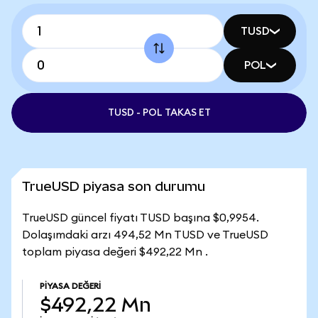
TUSD
POL
TUSD - POL TAKAS ET
TrueUSD piyasa son durumu
TrueUSD güncel fiyatı TUSD başına $0,9954.
Dolaşımdaki arzı 494,52 Mn TUSD ve TrueUSD
toplam piyasa değeri $492,22 Mn .
PIYASA DEĞERI
$492,22 Mn