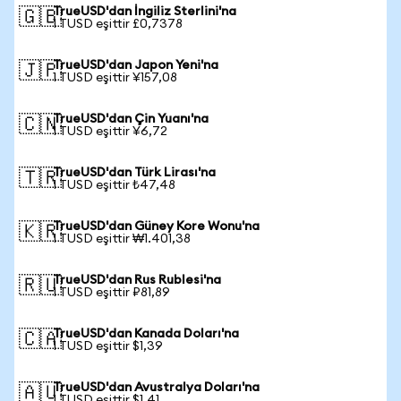
TrueUSD'dan İngiliz Sterlini'na
🇬🇧
1 TUSD eşittir £0,7378
TrueUSD'dan Japon Yeni'na
🇯🇵
1 TUSD eşittir ¥157,08
TrueUSD'dan Çin Yuanı'na
🇨🇳
1 TUSD eşittir ¥6,72
TrueUSD'dan Türk Lirası'na
🇹🇷
1 TUSD eşittir ₺47,48
TrueUSD'dan Güney Kore Wonu'na
🇰🇷
1 TUSD eşittir ₩1.401,38
TrueUSD'dan Rus Rublesi'na
🇷🇺
1 TUSD eşittir ₽81,89
TrueUSD'dan Kanada Doları'na
🇨🇦
1 TUSD eşittir $1,39
TrueUSD'dan Avustralya Doları'na
🇦🇺
1 TUSD eşittir $1,41