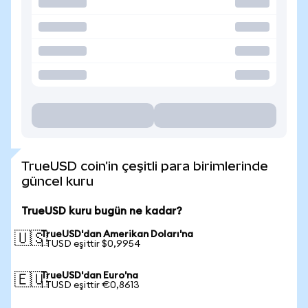
TrueUSD coin'in çeşitli para birimlerinde
güncel kuru
TrueUSD kuru bugün ne kadar?
TrueUSD'dan Amerikan Doları'na
🇺🇸
1 TUSD eşittir $0,9954
TrueUSD'dan Euro'na
🇪🇺
1 TUSD eşittir €0,8613