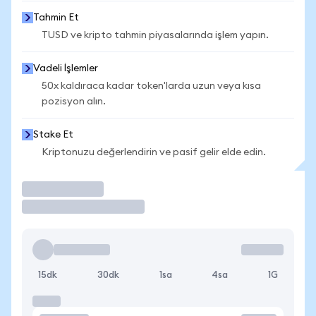
Tahmin Et
TUSD ve kripto tahmin piyasalarında işlem yapın.
Vadeli İşlemler
50x kaldıraca kadar token'larda uzun veya kısa
pozisyon alın.
Stake Et
Kriptonuzu değerlendirin ve pasif gelir elde edin.
İşlem Yap
15dk
30dk
1sa
4sa
1G