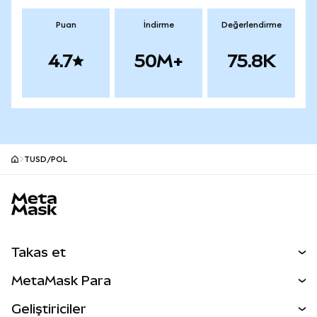
Puan
İndirme
Değerlendirme
4.7
50M+
75.8K
TUSD/POL
MetaMask site alt bilgisi
Takas et
Takas İşlemleri
MetaMask Para
Tahmin Et
YENİ
Kripto Al
Geliştiriciler