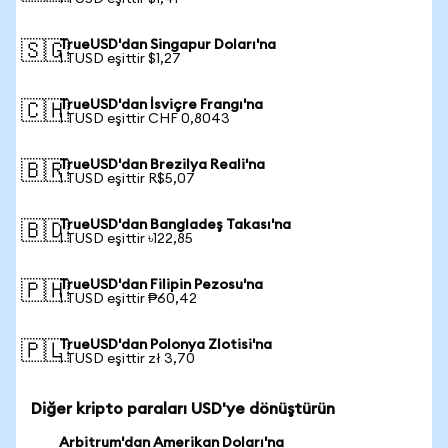
TrueUSD'dan Singapur Doları'na
🇸🇬
1 TUSD eşittir $1,27
TrueUSD'dan İsviçre Frangı'na
🇨🇭
1 TUSD eşittir CHF 0,8043
TrueUSD'dan Brezilya Reali'na
🇧🇷
1 TUSD eşittir R$5,07
TrueUSD'dan Bangladeş Takası'na
🇧🇩
1 TUSD eşittir ৳122,85
TrueUSD'dan Filipin Pezosu'na
🇵🇭
1 TUSD eşittir ₱60,42
TrueUSD'dan Polonya Zlotisi'na
🇵🇱
1 TUSD eşittir zł 3,70
Diğer kripto paraları USD'ye dönüştürün
Arbitrum'dan Amerikan Doları'na