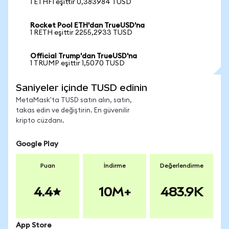
1 ETHFI eşittir 0,383984 TUSD
Rocket Pool ETH'dan TrueUSD'na
1 RETH eşittir 2255,2933 TUSD
Official Trump'dan TrueUSD'na
1 TRUMP eşittir 1,5070 TUSD
Saniyeler içinde TUSD edinin
MetaMask'ta TUSD satın alın, satın,
takas edin ve değiştirin. En güvenilir
kripto cüzdanı.
Google Play
Puan
İndirme
Değerlendirme
4.4
10M+
483.9K
App Store