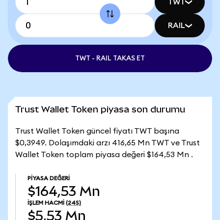
TWT
RAIL
TWT - RAIL TAKAS ET
Trust Wallet Token piyasa son durumu
Trust Wallet Token güncel fiyatı TWT başına
$0,3949. Dolaşımdaki arzı 416,65 Mn TWT ve Trust
Wallet Token toplam piyasa değeri $164,53 Mn .
PIYASA DEĞERI
$164,53 Mn
İŞLEM HACMI
(24S)
$5,53 Mn