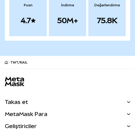
Puan
İndirme
Değerlendirme
4.7
50M+
75.8K
TWT/RAIL
MetaMask site alt bilgisi
Takas et
Takas İşlemleri
MetaMask Para
Tahmin Et
YENİ
Kripto Al
Geliştiriciler
Perps
YENİ
MetaMask Kart
Dökümantasyon