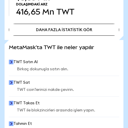
DOLAŞIMDAKI ARZ
416,65 Mn
TWT
DAHA FAZLA İSTATİSTİK GÖR
DAHA FAZLA İSTATİSTİK GÖR
MetaMask'ta TWT ile neler yapılır
TWT Satın Al
Birkaç dokunuşla satın alın.
TWT Sat
TWT coin'lerinizi nakde çevirin.
TWT Takas Et
TWT ile blokzincirleri arasında işlem yapın.
Tahmin Et