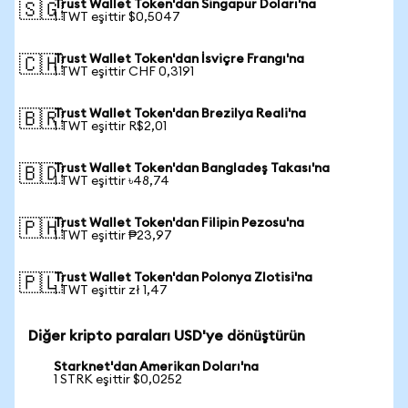
Trust Wallet Token'dan Singapur Doları'na
🇸🇬
1 TWT eşittir $0,5047
Trust Wallet Token'dan İsviçre Frangı'na
🇨🇭
1 TWT eşittir CHF 0,3191
Trust Wallet Token'dan Brezilya Reali'na
🇧🇷
1 TWT eşittir R$2,01
Trust Wallet Token'dan Bangladeş Takası'na
🇧🇩
1 TWT eşittir ৳48,74
Trust Wallet Token'dan Filipin Pezosu'na
🇵🇭
1 TWT eşittir ₱23,97
Trust Wallet Token'dan Polonya Zlotisi'na
🇵🇱
1 TWT eşittir zł 1,47
Diğer kripto paraları USD'ye dönüştürün
Starknet'dan Amerikan Doları'na
1 STRK eşittir $0,0252