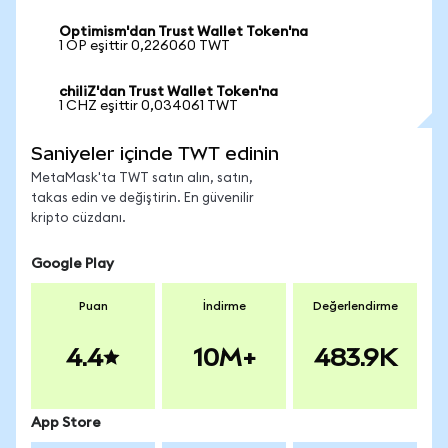
Optimism'dan Trust Wallet Token'na
1 OP eşittir 0,226060 TWT
chiliZ'dan Trust Wallet Token'na
1 CHZ eşittir 0,034061 TWT
Saniyeler içinde TWT edinin
MetaMask'ta TWT satın alın, satın,
takas edin ve değiştirin. En güvenilir
kripto cüzdanı.
Google Play
Puan
İndirme
Değerlendirme
4.4
10M+
483.9K
App Store