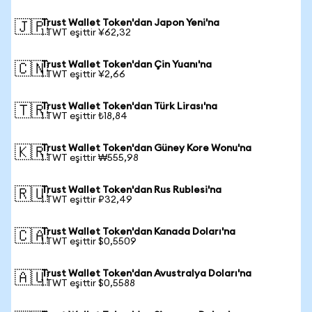
Trust Wallet Token'dan Japon Yeni'na
🇯🇵
1 TWT eşittir ¥62,32
Trust Wallet Token'dan Çin Yuanı'na
🇨🇳
1 TWT eşittir ¥2,66
Trust Wallet Token'dan Türk Lirası'na
🇹🇷
1 TWT eşittir ₺18,84
Trust Wallet Token'dan Güney Kore Wonu'na
🇰🇷
1 TWT eşittir ₩555,98
Trust Wallet Token'dan Rus Rublesi'na
🇷🇺
1 TWT eşittir ₽32,49
Trust Wallet Token'dan Kanada Doları'na
🇨🇦
1 TWT eşittir $0,5509
Trust Wallet Token'dan Avustralya Doları'na
🇦🇺
1 TWT eşittir $0,5588