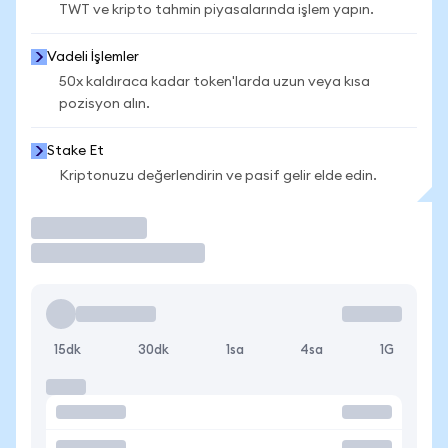
TWT ve kripto tahmin piyasalarında işlem yapın.
Vadeli İşlemler
50x kaldıraca kadar token'larda uzun veya kısa
pozisyon alın.
Stake Et
Kriptonuzu değerlendirin ve pasif gelir elde edin.
İşlem Yap
15dk
30dk
1sa
4sa
1G