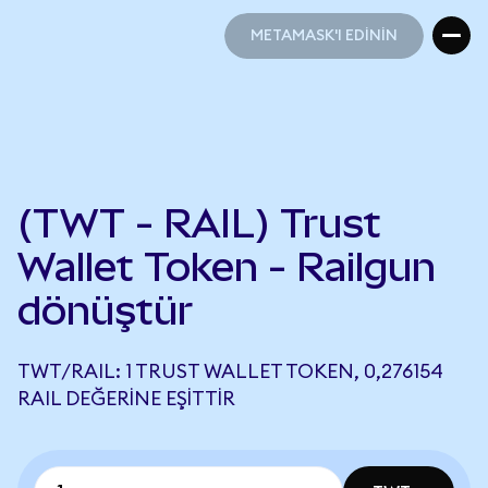
METAMASK'I EDİNİN
METAMASK'I EDİNİN
(TWT - RAIL) Trust
Wallet Token - Railgun
dönüştür
TWT/RAIL: 1 TRUST WALLET TOKEN, 0,276154
RAIL DEĞERINE EŞITTIR