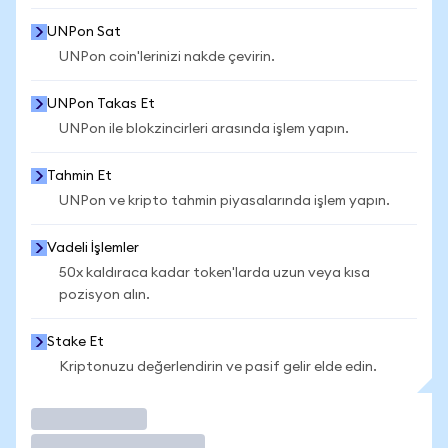
UNPon Sat
UNPon coin'lerinizi nakde çevirin.
UNPon Takas Et
UNPon ile blokzincirleri arasında işlem yapın.
Tahmin Et
UNPon ve kripto tahmin piyasalarında işlem yapın.
Vadeli İşlemler
50x kaldıraca kadar token'larda uzun veya kısa
pozisyon alın.
Stake Et
Kriptonuzu değerlendirin ve pasif gelir elde edin.
İşlem Yap