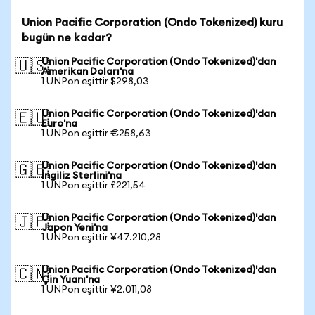
Union Pacific Corporation (Ondo Tokenized) kuru
bugün ne kadar?
Union Pacific Corporation (Ondo Tokenized)'dan
🇺🇸
Amerikan Doları'na
1 UNPon eşittir $298,03
Union Pacific Corporation (Ondo Tokenized)'dan
🇪🇺
Euro'na
1 UNPon eşittir €258,63
Union Pacific Corporation (Ondo Tokenized)'dan
🇬🇧
İngiliz Sterlini'na
1 UNPon eşittir £221,54
Union Pacific Corporation (Ondo Tokenized)'dan
🇯🇵
Japon Yeni'na
1 UNPon eşittir ¥47.210,28
Union Pacific Corporation (Ondo Tokenized)'dan
🇨🇳
Çin Yuanı'na
1 UNPon eşittir ¥2.011,08