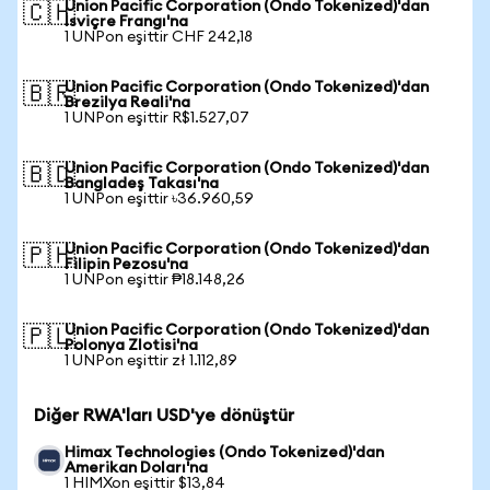
Union Pacific Corporation (Ondo Tokenized)'dan
🇨🇭
İsviçre Frangı'na
1 UNPon eşittir CHF 242,18
Union Pacific Corporation (Ondo Tokenized)'dan
🇧🇷
Brezilya Reali'na
1 UNPon eşittir R$1.527,07
Union Pacific Corporation (Ondo Tokenized)'dan
🇧🇩
Bangladeş Takası'na
1 UNPon eşittir ৳36.960,59
Union Pacific Corporation (Ondo Tokenized)'dan
🇵🇭
Filipin Pezosu'na
1 UNPon eşittir ₱18.148,26
Union Pacific Corporation (Ondo Tokenized)'dan
🇵🇱
Polonya Zlotisi'na
1 UNPon eşittir zł 1.112,89
Diğer RWA'ları USD'ye dönüştür
Himax Technologies (Ondo Tokenized)'dan
Amerikan Doları'na
1 HIMXon eşittir $13,84