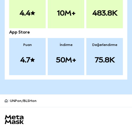
4.4
10M+
483.8K
App Store
Puan
İndirme
Değerlendirme
4.7
50M+
75.8K
UNPon/BLSHon
MetaMask site alt bilgisi