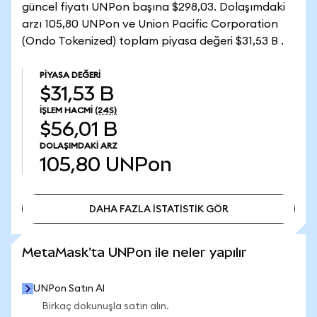
güncel fiyatı UNPon başına $298,03. Dolaşımdaki
arzı 105,80 UNPon ve Union Pacific Corporation
(Ondo Tokenized) toplam piyasa değeri $31,53 B .
PIYASA DEĞERI
$31,53 B
İŞLEM HACMI
(24S)
$56,01 B
DOLAŞIMDAKI ARZ
105,80
UNPon
DAHA FAZLA İSTATİSTİK GÖR
DAHA FAZLA İSTATİSTİK GÖR
MetaMask'ta UNPon ile neler yapılır
UNPon Satın Al
Birkaç dokunuşla satın alın.