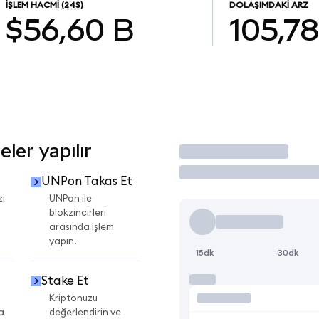
İŞLEM HACMI
(24S)
DOLAŞIMDAKI ARZ
$56,60 B
105,7
ler yapılır
İşlem Yap
UNPon Takas Et
zi
UNPon ile
blokzincirleri
arasında işlem
yapın.
15dk
30dk
Stake Et
Kriptonuzu
a
değerlendirin ve