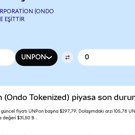
ORPORATION (ONDO
 EŞITTIR
UNPON
on (Ondo Tokenized) piyasa son dur
güncel fiyatı UNPon başına $297,79. Dolaşımdaki arzı 105,78 U
değeri $31,50 B .