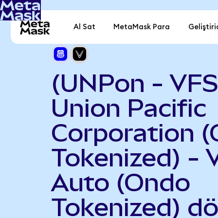
Al Sat
MetaMask Para
Geliştiri
(UNPon - VFS
Union Pacific
Corporation 
Tokenized) - 
Auto (Ondo
Tokenized) d