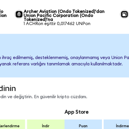
do
Archer Aviation (Ondo Tokenized)'dan
tion
Union Pacific Corporation (Ondo
Tokenized)'na
1 ACHRon eşittir 0,017462 UNPon
ihraç edilmemiş, desteklenmemiş, onaylanmamış veya Union Pacific
ayanak referans varlığını tanımlamak amacıyla kullanılmaktadır.
dinin
n ve değiştirin. En güvenilir kripto cüzdanı.
App Store
erlendirme
İndir
Puan
İndirme