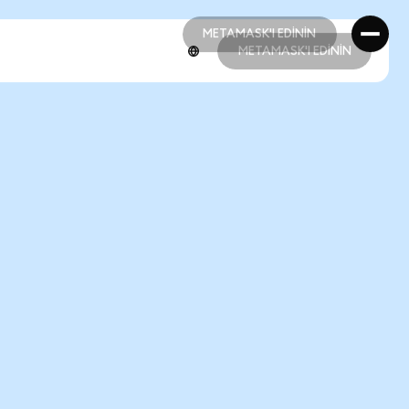
METAMASK'I EDİNİN
METAMASK'I EDİNİN
METAMASK'I EDİNİN
METAMASK'I EDİNİN