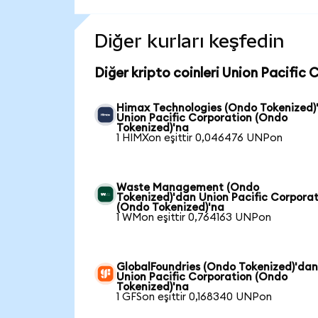
Diğer kurları keşfedin
Diğer kripto coinleri Union Pacific
Himax Technologies (Ondo Tokenized)
Union Pacific Corporation (Ondo
Tokenized)'na
1 HIMXon eşittir 0,046476 UNPon
Waste Management (Ondo
Tokenized)'dan Union Pacific Corpora
(Ondo Tokenized)'na
1 WMon eşittir 0,764163 UNPon
GlobalFoundries (Ondo Tokenized)'da
Union Pacific Corporation (Ondo
Tokenized)'na
1 GFSon eşittir 0,168340 UNPon