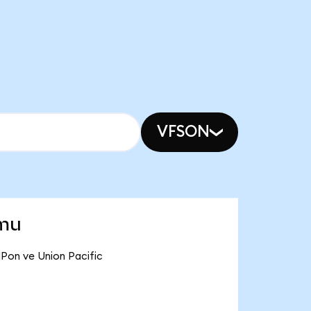
VFSON
umu
NPon ve Union Pacific