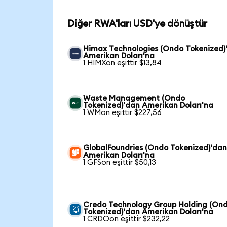
Diğer RWA'ları USD'ye dönüştür
Himax Technologies (Ondo Tokenized)
Amerikan Doları'na
1 HIMXon eşittir $13,84
Waste Management (Ondo
Tokenized)'dan Amerikan Doları'na
1 WMon eşittir $227,56
GlobalFoundries (Ondo Tokenized)'da
Amerikan Doları'na
1 GFSon eşittir $50,13
Credo Technology Group Holding (On
Tokenized)'dan Amerikan Doları'na
1 CRDOon eşittir $232,22