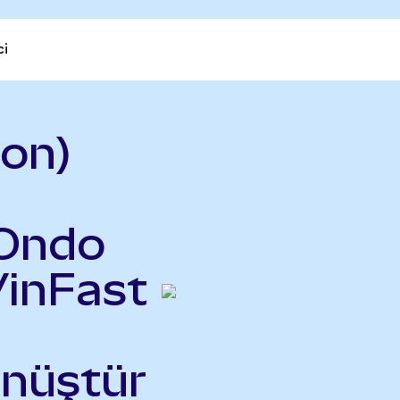
ci
on)
(Ondo
VinFast
önüştür