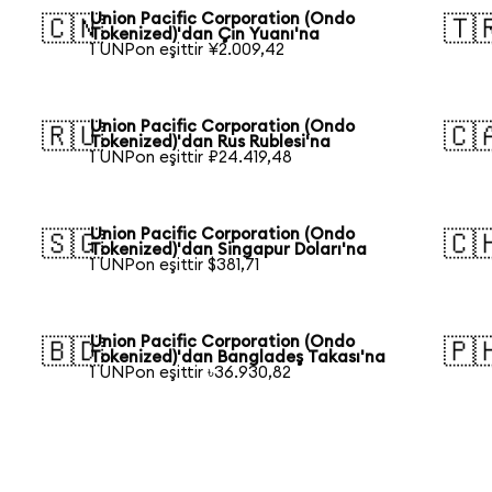
Union Pacific Corporation (Ondo
🇨🇳
🇹
Tokenized)'dan Çin Yuanı'na
1 UNPon eşittir ¥2.009,42
Union Pacific Corporation (Ondo
🇷🇺
🇨
Tokenized)'dan Rus Rublesi'na
1 UNPon eşittir ₽24.419,48
Union Pacific Corporation (Ondo
🇸🇬
🇨
Tokenized)'dan Singapur Doları'na
1 UNPon eşittir $381,71
Union Pacific Corporation (Ondo
🇧🇩
🇵
Tokenized)'dan Bangladeş Takası'na
1 UNPon eşittir ৳36.930,82