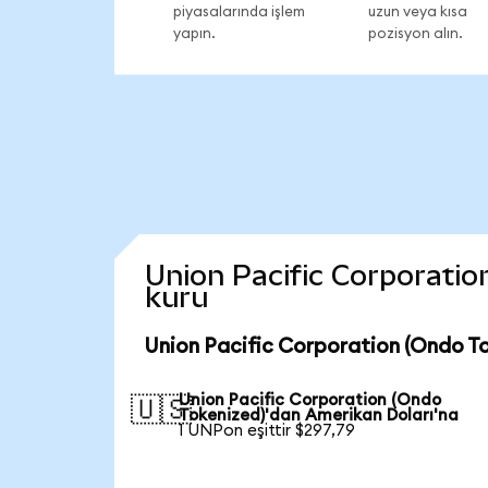
piyasalarında işlem
uzun veya kısa
yapın.
pozisyon alın.
Union Pacific Corporation
kuru
Union Pacific Corporation (Ondo To
Union Pacific Corporation (Ondo
🇺🇸
Tokenized)'dan Amerikan Doları'na
1 UNPon eşittir $297,79