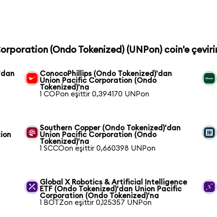
 Corporation (Ondo Tokenized) (UNPon) coin'e çeviri
'dan
ConocoPhillips (Ondo Tokenized)'dan
Union Pacific Corporation (Ondo
Tokenized)'na
1 COPon eşittir 0,394170 UNPon
Southern Copper (Ondo Tokenized)'dan
tion
Union Pacific Corporation (Ondo
Tokenized)'na
1 SCCOon eşittir 0,660398 UNPon
n
Global X Robotics & Artificial Intelligence
ETF (Ondo Tokenized)'dan Union Pacific
Corporation (Ondo Tokenized)'na
1 BOTZon eşittir 0,125357 UNPon