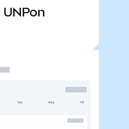
8
UNPon
1sa
4sa
1G