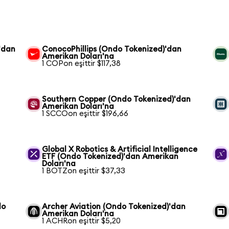
'dan
ConocoPhillips (Ondo Tokenized)'dan
Amerikan Doları'na
1 COPon eşittir $117,38
Southern Copper (Ondo Tokenized)'dan
Amerikan Doları'na
1 SCCOon eşittir $196,66
n
Global X Robotics & Artificial Intelligence
ETF (Ondo Tokenized)'dan Amerikan
Doları'na
1 BOTZon eşittir $37,33
do
Archer Aviation (Ondo Tokenized)'dan
Amerikan Doları'na
1 ACHRon eşittir $5,20