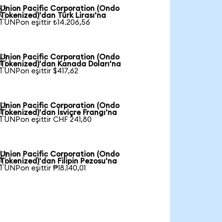
Union Pacific Corporation (Ondo

Tokenized)'dan Türk Lirası'na
1 UNPon eşittir ₺14.206,56
Union Pacific Corporation (Ondo

Tokenized)'dan Kanada Doları'na
1 UNPon eşittir $417,62
Union Pacific Corporation (Ondo

Tokenized)'dan İsviçre Frangı'na
1 UNPon eşittir CHF 241,80
Union Pacific Corporation (Ondo

Tokenized)'dan Filipin Pezosu'na
1 UNPon eşittir ₱18.140,01