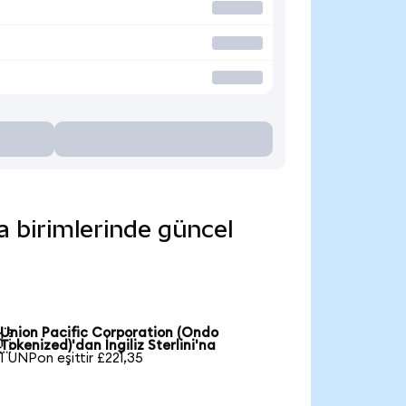
a birimlerinde güncel
Union Pacific Corporation (Ondo

Tokenized)'dan İngiliz Sterlini'na
1 UNPon eşittir £221,35