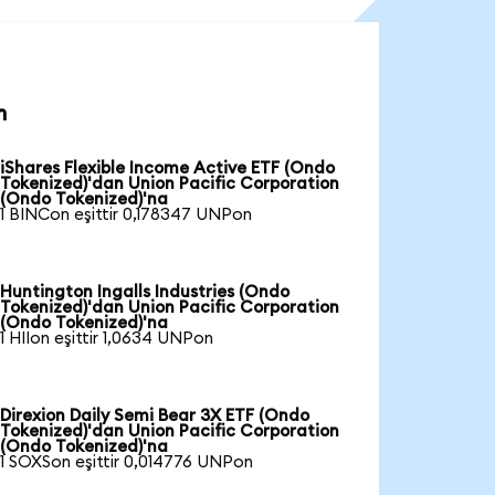
n
iShares Flexible Income Active ETF (Ondo
Tokenized)'dan Union Pacific Corporation
(Ondo Tokenized)'na
1 BINCon eşittir 0,178347 UNPon
Huntington Ingalls Industries (Ondo
Tokenized)'dan Union Pacific Corporation
(Ondo Tokenized)'na
1 HIIon eşittir 1,0634 UNPon
Direxion Daily Semi Bear 3X ETF (Ondo
Tokenized)'dan Union Pacific Corporation
(Ondo Tokenized)'na
1 SOXSon eşittir 0,014776 UNPon