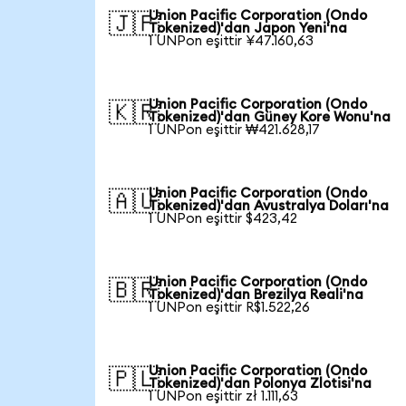
Union Pacific Corporation (Ondo
🇯🇵
Tokenized)'dan Japon Yeni'na
1 UNPon eşittir ¥47.160,63
Union Pacific Corporation (Ondo
🇰🇷
Tokenized)'dan Güney Kore Wonu'na
1 UNPon eşittir ₩421.628,17
Union Pacific Corporation (Ondo
🇦🇺
Tokenized)'dan Avustralya Doları'na
1 UNPon eşittir $423,42
Union Pacific Corporation (Ondo
🇧🇷
Tokenized)'dan Brezilya Reali'na
1 UNPon eşittir R$1.522,26
Union Pacific Corporation (Ondo
🇵🇱
Tokenized)'dan Polonya Zlotisi'na
1 UNPon eşittir zł 1.111,63