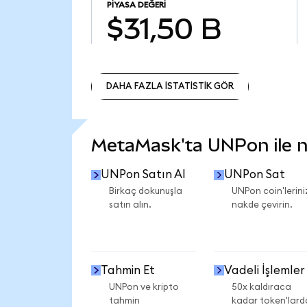
PIYASA DEĞERI
$31,50 B
DAHA FAZLA İSTATİSTİK GÖR
DAHA FAZLA İSTATİSTİK GÖR
MetaMask'ta UNPon ile ne
UNPon Satın Al
UNPon Sat
Birkaç dokunuşla
UNPon coin'lerini
satın alın.
nakde çevirin.
Tahmin Et
Vadeli İşlemler
UNPon ve kripto
50x kaldıraca
tahmin
kadar token'lard