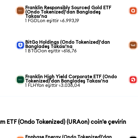
Franklin Responsibly Sourced Gold ETF
(Ondo Tokenized)'dan Bangladeş
Takası'na
1 FGDLon eşittir ৳6.993,19
BitGo Holdings (Ondo Tokenized)'dan
Bangladeş Takası'na
1 BTGOon eşittir ৳616,76
Franklin High Yield Corporate ETF (Ondo
Tokenized)'dan Bangladeş Takası'na
1 FLHYon eşittir ৳3.038,04
ium ETF (Ondo Tokenized) (URAon) coin'e çevirin
Enphase Energy (Ondo Tokenized)'dan