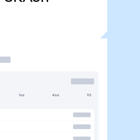
1sa
4sa
1G