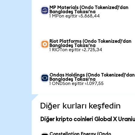
MP Materials (Ondo Tokenized)'dan
Bangladeş Takası'na
1 MPon eşittir ৳5.868,44
Riot Platforms (Ondo Tokenized)'dan
Bangladeş Takası'na
1 RIOTon eşittir ৳2.725,34
Ondas Holdings (Ondo Tokenized)'dan
Bangladeş Takası'na
1 ONDSon eşittir ৳1.097,55
Diğer kurları keşfedin
Diğer kripto coinleri Global X Uran
Constellation Energy (Ondo