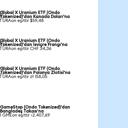
Global X Uranium ETF (Ondo

Tokenized)'dan Kanada Doları'na
1 URAon eşittir $59,48
Global X Uranium ETF (Ondo

Tokenized)'dan İsviçre Frangı'na
1 URAon eşittir CHF 34,36
Global X Uranium ETF (Ondo

Tokenized)'dan Polonya Zlotisi'na
1 URAon eşittir zł 158,05
GameStop (Ondo Tokenized)'dan
Bangladeş Takası'na
1 GMEon eşittir ৳2.407,69