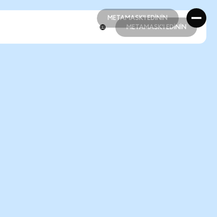
METAMASK'I EDİNİN
METAMASK'I EDİNİN
METAMASK'I EDİNİN
METAMASK'I EDİNİN