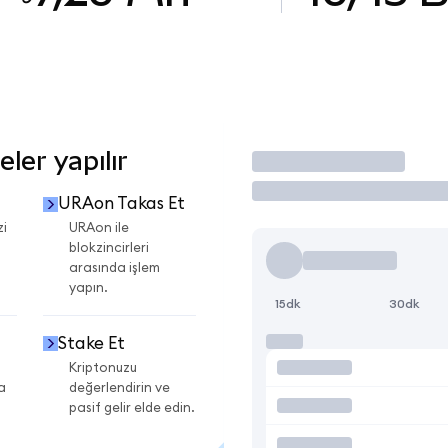
ler yapılır
İşlem Yap
URAon Takas Et
zi
URAon ile
blokzincirleri
arasında işlem
yapın.
15dk
30dk
Stake Et
Kriptonuzu
a
değerlendirin ve
pasif gelir elde edin.