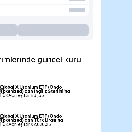
rimlerinde güncel kuru
Global X Uranium ETF (Ondo

Tokenized)'dan İngiliz Sterlini'na
1 URAon eşittir £31,55
Global X Uranium ETF (Ondo

Tokenized)'dan Türk Lirası'na
1 URAon eşittir ₺2.020,25