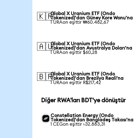
Global X Uranium ETF (Ondo
🇰🇷
Tokenized)'dan Güney Kore Wonu'na
1 URAon eşittir ₩60.482,67
Global X Uranium ETF (Ondo
🇦🇺
Tokenized)'dan Avustralya Doları'na
1 URAon eşittir $60,28
Global X Uranium ETF (Ondo
🇧🇷
Tokenized)'dan Brezilya Reali'na
1 URAon eşittir R$217,42
Diğer RWA'ları BDT'ye dönüştür
Constellation Energy (Ondo
Tokenized)'dan Bangladeş Takası'na
1 CEGon eşittir ৳32.883,31