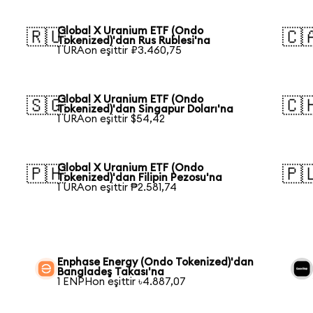
Global X Uranium ETF (Ondo
🇷🇺
🇨
Tokenized)'dan Rus Rublesi'na
1 URAon eşittir ₽3.460,75
Global X Uranium ETF (Ondo
🇸🇬
🇨
Tokenized)'dan Singapur Doları'na
1 URAon eşittir $54,42
Global X Uranium ETF (Ondo
🇵🇭
🇵
Tokenized)'dan Filipin Pezosu'na
1 URAon eşittir ₱2.581,74
Enphase Energy (Ondo Tokenized)'dan
Bangladeş Takası'na
1 ENPHon eşittir ৳4.887,07