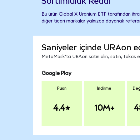
Sorumluluk Reddi
Bu ürün Global X Uranium ETF tarafından ihraç
diğer ticari markalar yalnızca dayanak referan
Saniyeler içinde URAon e
MetaMask'ta URAon satın alın, satın, takas edi
Google Play
Puan
İndirme
Değ
4.4
10M+
4