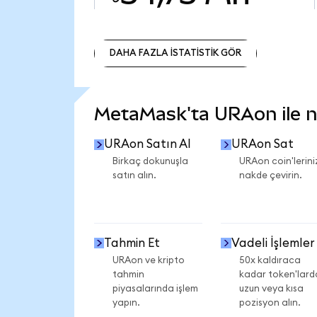
DAHA FAZLA İSTATİSTİK GÖR
DAHA FAZLA İSTATİSTİK GÖR
MetaMask'ta URAon ile ne
URAon Satın Al
URAon Sat
Birkaç dokunuşla
URAon coin'lerini
satın alın.
nakde çevirin.
Tahmin Et
Vadeli İşlemler
URAon ve kripto
50x kaldıraca
tahmin
kadar token'lard
piyasalarında işlem
uzun veya kısa
yapın.
pozisyon alın.