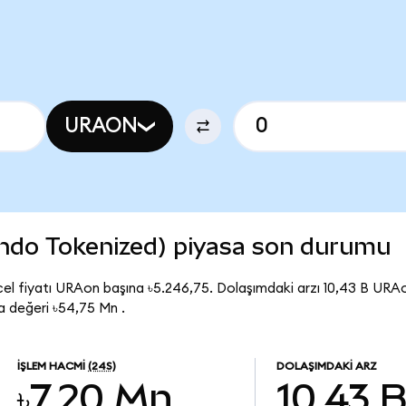
URAON
ndo Tokenized) piyasa son durumu
l fiyatı URAon başına ৳5.246,75. Dolaşımdaki arzı 10,43 B URA
 değeri ৳54,75 Mn .
İŞLEM HACMI
(24S)
DOLAŞIMDAKI ARZ
৳7,20 Mn
10,43 