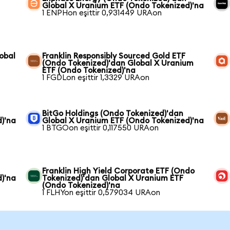
Global X Uranium ETF (Ondo Tokenized)'na
1 ENPHon eşittir 0,931449 URAon
obal
Franklin Responsibly Sourced Gold ETF
(Ondo Tokenized)'dan Global X Uranium
ETF (Ondo Tokenized)'na
1 FGDLon eşittir 1,3329 URAon
BitGo Holdings (Ondo Tokenized)'dan
)'na
Global X Uranium ETF (Ondo Tokenized)'na
1 BTGOon eşittir 0,117550 URAon
Franklin High Yield Corporate ETF (Ondo
)'na
Tokenized)'dan Global X Uranium ETF
(Ondo Tokenized)'na
1 FLHYon eşittir 0,579034 URAon