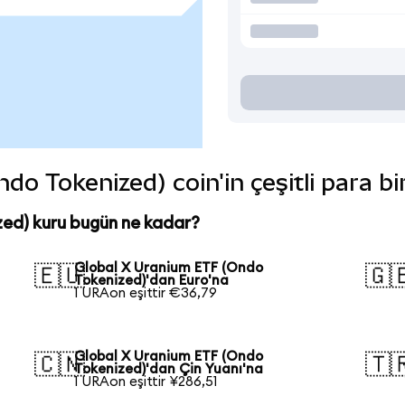
o Tokenized) coin'in çeşitli para bi
ed) kuru bugün ne kadar?
Global X Uranium ETF (Ondo
🇪🇺
🇬
Tokenized)'dan Euro'na
1 URAon eşittir €36,79
Global X Uranium ETF (Ondo
🇨🇳
🇹
Tokenized)'dan Çin Yuanı'na
1 URAon eşittir ¥286,51