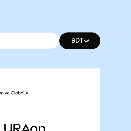
BDT
on ve Global X
B
URAon