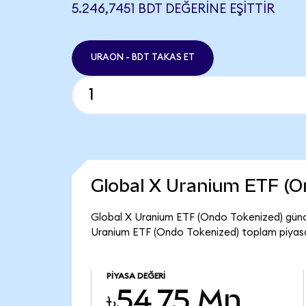
5.246,7451 BDT DEĞERINE EŞITTIR
URAON - BDT TAKAS ET
Global X Uranium ETF (O
Global X Uranium ETF (Ondo Tokenized) günce
Uranium ETF (Ondo Tokenized) toplam piyasa
PIYASA DEĞERI
৳54,75 Mn