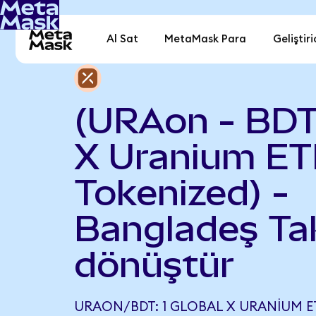
Al Sat
MetaMask Para
Geliştiri
(URAon - BDT
X Uranium ET
Tokenized) -
Bangladeş Ta
dönüştür
URAON/BDT: 1 GLOBAL X URANIUM ET