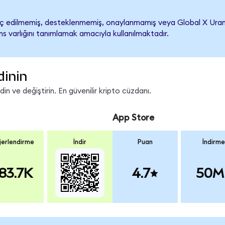
 edilmemiş, desteklenmemiş, onaylanmamış veya Global X Uranium E
s varlığını tanımlamak amacıyla kullanılmaktadır.
dinin
n ve değiştirin. En güvenilir kripto cüzdanı.
App Store
erlendirme
İndir
Puan
İndirme
83.7K
4.7
50M