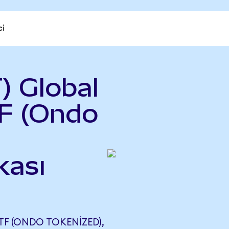
ci
) Global
F (Ondo
kası
F (ONDO TOKENIZED),