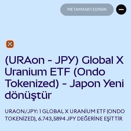
METAMASK'I EDİNİN
METAMASK'I EDİNİN
(URAon - JPY) Global X
Uranium ETF (Ondo
Tokenized) - Japon Yeni
dönüştür
URAON/JPY: 1 GLOBAL X URANIUM ETF (ONDO
TOKENIZED), 6.743,5894 JPY DEĞERINE EŞITTIR