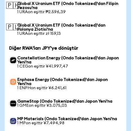
Global X Uranium ETF (Ondo Tokenized)'dan Filipin
🇵🇭
Pezosu'na
1 URAon eşittir ₱2.596,39
Global X Uranium ETF (Ondo Tokenized)'dan
🇵🇱
Polonya Zlotisi'na
1 URAon eşittir zł 159,13
Diğer RWA'ları JPY'ye dönüştür
Constellation Energy (Ondo Tokenized)'dan Japon
Yeni'na
1 CEGon eşittir ¥41.997,47
Enphase Energy (Ondo Tokenized)'dan Japon
Yeni'na
1 ENPHon eşittir ¥6.241,61
GameStop (Ondo Tokenized)'dan Japon Yeni'na
1 GMEon eşittir ¥3.075,03
MP Materials (Ondo Tokenized)'dan Japon Yeni'na
1 MPon eşittir ¥7.494,98