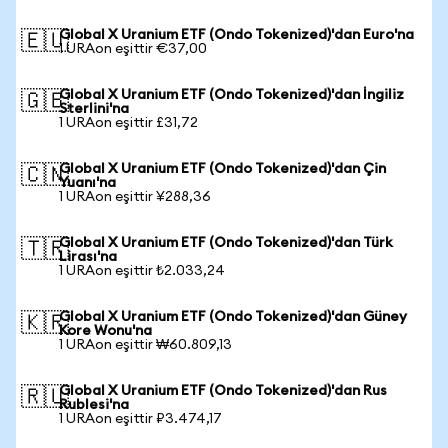
Global X Uranium ETF (Ondo Tokenized)'dan Euro'na
🇪🇺
1 URAon eşittir €37,00
Global X Uranium ETF (Ondo Tokenized)'dan İngiliz
🇬🇧
Sterlini'na
1 URAon eşittir £31,72
Global X Uranium ETF (Ondo Tokenized)'dan Çin
🇨🇳
Yuanı'na
1 URAon eşittir ¥288,36
Global X Uranium ETF (Ondo Tokenized)'dan Türk
🇹🇷
Lirası'na
1 URAon eşittir ₺2.033,24
Global X Uranium ETF (Ondo Tokenized)'dan Güney
🇰🇷
Kore Wonu'na
1 URAon eşittir ₩60.809,13
Global X Uranium ETF (Ondo Tokenized)'dan Rus
🇷🇺
Rublesi'na
1 URAon eşittir ₽3.474,17