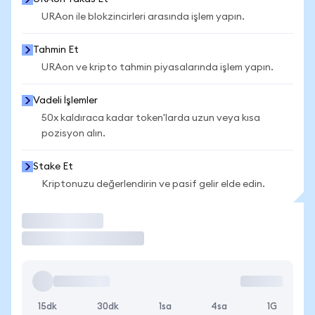
URAon ile blokzincirleri arasında işlem yapın.
Tahmin Et
URAon ve kripto tahmin piyasalarında işlem yapın.
Vadeli İşlemler
50x kaldıraca kadar token'larda uzun veya kısa
pozisyon alın.
Stake Et
Kriptonuzu değerlendirin ve pasif gelir elde edin.
İşlem Yap
15dk
30dk
1sa
4sa
1G