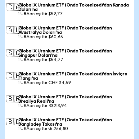
Global X Uranium ETF (Ondo Tokenized)'dan Kanada
🇨🇦
Doları'na
1 URAon eşittir $59,77
Global X Uranium ETF (Ondo Tokenized)'dan
🇦🇺
Avustralya Doları'na
1 URAon eşittir $60,65
Global X Uranium ETF (Ondo Tokenized)'dan
🇸🇬
Singapur Doları'na
1 URAon eşittir $54,77
Global X Uranium ETF (Ondo Tokenized)'dan İsviçre
🇨🇭
Frangı'na
1 URAon eşittir CHF 34,59
Global X Uranium ETF (Ondo Tokenized)'dan
🇧🇷
Brezilya Reali'na
1 URAon eşittir R$218,94
Global X Uranium ETF (Ondo Tokenized)'dan
🇧🇩
Bangladeş Takası'na
1 URAon eşittir ৳5.286,80