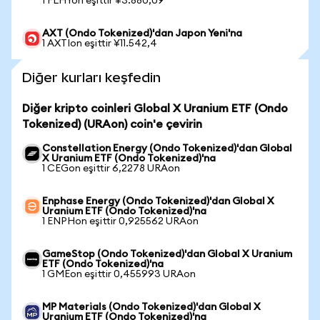
1 FLHYon eşittir ¥3.880,09
AXT (Ondo Tokenized)'dan Japon Yeni'na
1 AXTIon eşittir ¥11.542,4
Diğer kurları keşfedin
Diğer kripto coinleri Global X Uranium ETF (Ondo
Tokenized) (URAon) coin'e çevirin
Constellation Energy (Ondo Tokenized)'dan Global
X Uranium ETF (Ondo Tokenized)'na
1 CEGon eşittir 6,2278 URAon
Enphase Energy (Ondo Tokenized)'dan Global X
Uranium ETF (Ondo Tokenized)'na
1 ENPHon eşittir 0,925562 URAon
GameStop (Ondo Tokenized)'dan Global X Uranium
ETF (Ondo Tokenized)'na
1 GMEon eşittir 0,455993 URAon
MP Materials (Ondo Tokenized)'dan Global X
Uranium ETF (Ondo Tokenized)'na