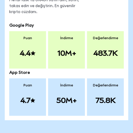
MetaMask'ta URAon satın alın, satın,
takas edin ve değiştirin. En güvenilir
kripto cüzdanı.
Google Play
Puan
İndirme
Değerlendirme
4.4
10M+
483.7K
App Store
Puan
İndirme
Değerlendirme
4.7
50M+
75.8K