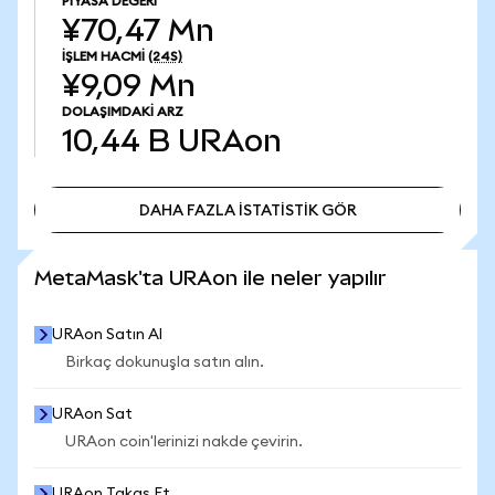
PIYASA DEĞERI
¥70,47 Mn
İŞLEM HACMI
(24S)
¥9,09 Mn
DOLAŞIMDAKI ARZ
10,44 B
URAon
DAHA FAZLA İSTATİSTİK GÖR
DAHA FAZLA İSTATİSTİK GÖR
MetaMask'ta URAon ile neler yapılır
URAon Satın Al
Birkaç dokunuşla satın alın.
URAon Sat
URAon coin'lerinizi nakde çevirin.
URAon Takas Et