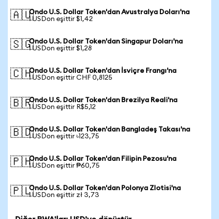
Ondo U.S. Dollar Token'dan Avustralya Doları'na
🇦🇺
1 USDon eşittir $1,42
Ondo U.S. Dollar Token'dan Singapur Doları'na
🇸🇬
1 USDon eşittir $1,28
Ondo U.S. Dollar Token'dan İsviçre Frangı'na
🇨🇭
1 USDon eşittir CHF 0,8125
Ondo U.S. Dollar Token'dan Brezilya Reali'na
🇧🇷
1 USDon eşittir R$5,12
Ondo U.S. Dollar Token'dan Bangladeş Takası'na
🇧🇩
1 USDon eşittir ৳123,75
Ondo U.S. Dollar Token'dan Filipin Pezosu'na
🇵🇭
1 USDon eşittir ₱60,75
Ondo U.S. Dollar Token'dan Polonya Zlotisi'na
🇵🇱
1 USDon eşittir zł 3,73