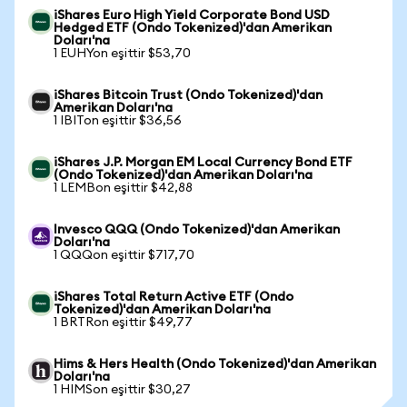
iShares Euro High Yield Corporate Bond USD
Hedged ETF (Ondo Tokenized)'dan Amerikan
Doları'na
1 EUHYon eşittir $53,70
iShares Bitcoin Trust (Ondo Tokenized)'dan
Amerikan Doları'na
1 IBITon eşittir $36,56
iShares J.P. Morgan EM Local Currency Bond ETF
(Ondo Tokenized)'dan Amerikan Doları'na
1 LEMBon eşittir $42,88
Invesco QQQ (Ondo Tokenized)'dan Amerikan
Doları'na
1 QQQon eşittir $717,70
iShares Total Return Active ETF (Ondo
Tokenized)'dan Amerikan Doları'na
1 BRTRon eşittir $49,77
Hims & Hers Health (Ondo Tokenized)'dan Amerikan
Doları'na
1 HIMSon eşittir $30,27