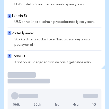
USDon ile blokzincirleri arasında işlem yapın.
Tahmin Et
USDon ve kripto tahmin piyasalarında işlem yapın.
Vadeli İşlemler
50x kaldıraca kadar token'larda uzun veya kısa
pozisyon alın.
Stake Et
Kriptonuzu değerlendirin ve pasif gelir elde edin.
İşlem Yap
15dk
30dk
1sa
4sa
1G