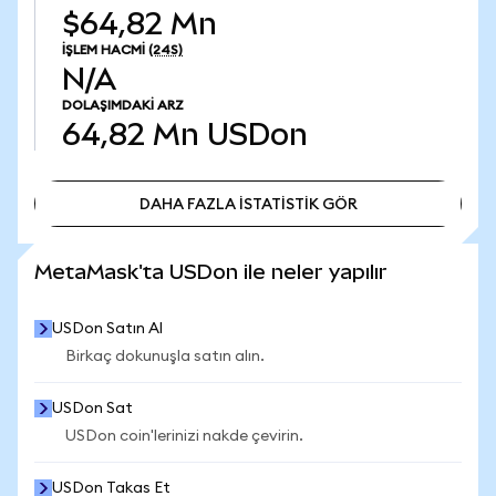
$64,82 Mn
İŞLEM HACMI
(24S)
N/A
DOLAŞIMDAKI ARZ
64,82 Mn
USDon
DAHA FAZLA İSTATİSTİK GÖR
DAHA FAZLA İSTATİSTİK GÖR
MetaMask'ta USDon ile neler yapılır
USDon Satın Al
Birkaç dokunuşla satın alın.
USDon Sat
USDon coin'lerinizi nakde çevirin.
USDon Takas Et