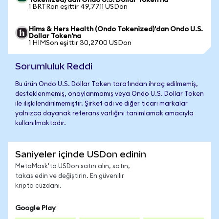
Tokenized)'dan Ondo U.S. Dollar Token'na
1 BRTRon eşittir 49,7711 USDon
Hims & Hers Health (Ondo Tokenized)'dan Ondo U.S.
Dollar Token'na
1 HIMSon eşittir 30,2700 USDon
Sorumluluk Reddi
Bu ürün Ondo U.S. Dollar Token tarafından ihraç edilmemiş,
desteklenmemiş, onaylanmamış veya Ondo U.S. Dollar Token
ile ilişkilendirilmemiştir. Şirket adı ve diğer ticari markalar
yalnızca dayanak referans varlığını tanımlamak amacıyla
kullanılmaktadır.
Saniyeler içinde USDon edinin
MetaMask'ta USDon satın alın, satın,
takas edin ve değiştirin. En güvenilir
kripto cüzdanı.
Google Play