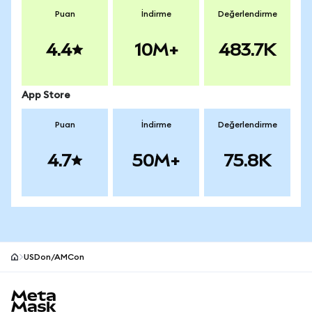
Puan
İndirme
Değerlendirme
4.4
10M+
483.7K
App Store
Puan
İndirme
Değerlendirme
4.7
50M+
75.8K
USDon/AMCon
MetaMask site alt bilgisi