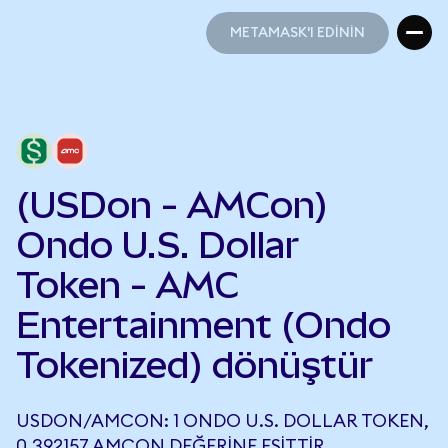
METAMASK'I EDİNİN
METAMASK'I EDİNİN
(USDon - AMCon)
Ondo U.S. Dollar
Token - AMC
Entertainment (Ondo
Tokenized) dönüştür
USDON/AMCON: 1 ONDO U.S. DOLLAR TOKEN,
0,392157 AMCON DEĞERINE EŞITTIR