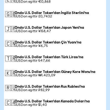
🇪🇺
1 USDon eşittir €0,868
Ondo U.S. Dollar Token'dan İngiliz Sterlini'na
🇬🇧
1 USDon eşittir £0,7432
Ondo U.S. Dollar Token'dan Japon Yeni'na
🇯🇵
1 USDon eşittir ¥158,47
Ondo U.S. Dollar Token'dan Çin Yuanı'na
🇨🇳
1 USDon eşittir ¥6,75
Ondo U.S. Dollar Token'dan Türk Lirası'na
🇹🇷
1 USDon eşittir ₺47,66
Ondo U.S. Dollar Token'dan Güney Kore Wonu'na
🇰🇷
1 USDon eşittir ₩1.423,09
Ondo U.S. Dollar Token'dan Rus Rublesi'na
🇷🇺
1 USDon eşittir ₽82,99
Ondo U.S. Dollar Token'dan Kanada Doları'na
🇨🇦
1 USDon eşittir $1,40