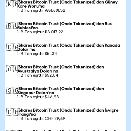
iShares Bitcoin Trust (Ondo Tokenized)'dan Güney
🇰🇷
Kore Wonu'na
1 IBITon eşittir ₩51.881,32
iShares Bitcoin Trust (Ondo Tokenized)'dan Rus
🇷🇺
Rublesi'na
1 IBITon eşittir ₽3.017,22
iShares Bitcoin Trust (Ondo Tokenized)'dan Kanada
🇨🇦
Doları'na
1 IBITon eşittir $51,34
iShares Bitcoin Trust (Ondo Tokenized)'dan
🇦🇺
Avustralya Doları'na
1 IBITon eşittir $52,04
iShares Bitcoin Trust (Ondo Tokenized)'dan
🇸🇬
Singapur Doları'na
1 IBITon eşittir $46,93
iShares Bitcoin Trust (Ondo Tokenized)'dan İsviçre
🇨🇭
Frangı'na
1 IBITon eşittir CHF 29,69