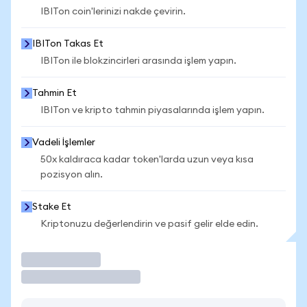
IBITon coin'lerinizi nakde çevirin.
IBITon Takas Et
IBITon ile blokzincirleri arasında işlem yapın.
Tahmin Et
IBITon ve kripto tahmin piyasalarında işlem yapın.
Vadeli İşlemler
50x kaldıraca kadar token'larda uzun veya kısa
pozisyon alın.
Stake Et
Kriptonuzu değerlendirin ve pasif gelir elde edin.
İşlem Yap