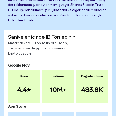
desteklenmemiş, onaylanmamış veya iShares Bitcoin Trust
ETF ile ilişkilendirilmemiştir. Şirket adı ve diğer ticari markalar
yalnızca dayanak referans varlığını tanımlamak amacıyla
kullanılmaktadır.
Saniyeler içinde IBITon edinin
MetaMask'ta IBITon satın alın, satın,
takas edin ve değiştirin. En güvenilir
kripto cüzdanı.
Google Play
Puan
İndirme
Değerlendirme
4.4
10M+
483.8K
App Store