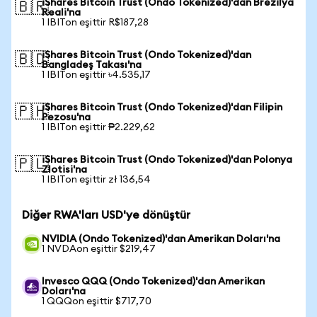
iShares Bitcoin Trust (Ondo Tokenized)'dan Brezilya
🇧🇷
Reali'na
1 IBITon eşittir R$187,28
iShares Bitcoin Trust (Ondo Tokenized)'dan
🇧🇩
Bangladeş Takası'na
1 IBITon eşittir ৳4.535,17
iShares Bitcoin Trust (Ondo Tokenized)'dan Filipin
🇵🇭
Pezosu'na
1 IBITon eşittir ₱2.229,62
iShares Bitcoin Trust (Ondo Tokenized)'dan Polonya
🇵🇱
Zlotisi'na
1 IBITon eşittir zł 136,54
Diğer RWA'ları USD'ye dönüştür
NVIDIA (Ondo Tokenized)'dan Amerikan Doları'na
1 NVDAon eşittir $219,47
Invesco QQQ (Ondo Tokenized)'dan Amerikan
Doları'na
1 QQQon eşittir $717,70