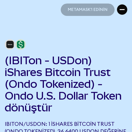
METAMASK'I EDİNİN
METAMASK'I EDİNİN
(IBITon - USDon)
iShares Bitcoin Trust
(Ondo Tokenized) -
Ondo U.S. Dollar Token
dönüştür
IBITON/USDON: 1 ISHARES BITCOIN TRUST
(ONDO TOKENIZED), 36,6400 USDON DEĞERINE