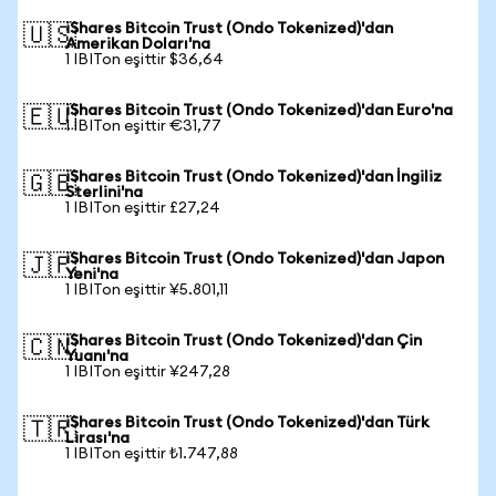
iShares Bitcoin Trust (Ondo Tokenized)'dan
🇺🇸
Amerikan Doları'na
1 IBITon eşittir $36,64
iShares Bitcoin Trust (Ondo Tokenized)'dan Euro'na
🇪🇺
1 IBITon eşittir €31,77
iShares Bitcoin Trust (Ondo Tokenized)'dan İngiliz
🇬🇧
Sterlini'na
1 IBITon eşittir £27,24
iShares Bitcoin Trust (Ondo Tokenized)'dan Japon
🇯🇵
Yeni'na
1 IBITon eşittir ¥5.801,11
iShares Bitcoin Trust (Ondo Tokenized)'dan Çin
🇨🇳
Yuanı'na
1 IBITon eşittir ¥247,28
iShares Bitcoin Trust (Ondo Tokenized)'dan Türk
🇹🇷
Lirası'na
1 IBITon eşittir ₺1.747,88