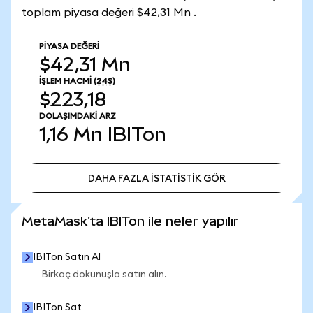
toplam piyasa değeri $42,31 Mn .
PIYASA DEĞERI
$42,31 Mn
İŞLEM HACMI
(24S)
$223,18
DOLAŞIMDAKI ARZ
1,16 Mn
IBITon
DAHA FAZLA İSTATİSTİK GÖR
DAHA FAZLA İSTATİSTİK GÖR
MetaMask'ta IBITon ile neler yapılır
IBITon Satın Al
Birkaç dokunuşla satın alın.
IBITon Sat