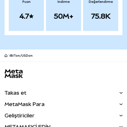
Puan
İndirme
Değerlendirme
4.7
50M+
75.8K
IBITon/USDon
MetaMask site alt bilgisi
Takas et
Takas İşlemleri
MetaMask Para
Tahmin Et
YENİ
Kripto Al
Geliştiriciler
Perps
YENİ
MetaMask Kart
Dökümantasyon
METAMASK'İ EDİN