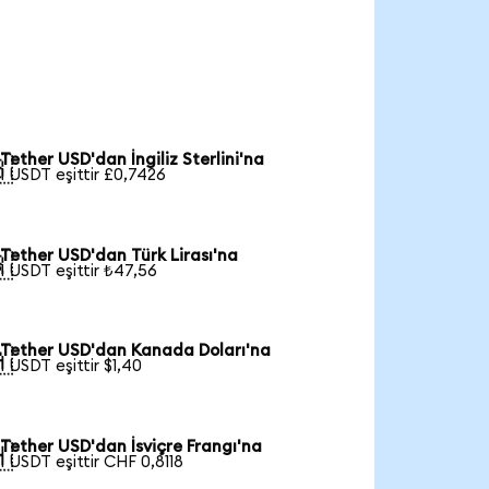
Tether USD'dan İngiliz Sterlini'na

1 USDT eşittir £0,7426
Tether USD'dan Türk Lirası'na

1 USDT eşittir ₺47,56
Tether USD'dan Kanada Doları'na

1 USDT eşittir $1,40
Tether USD'dan İsviçre Frangı'na

1 USDT eşittir CHF 0,8118