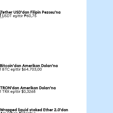
Tether USD'dan Filipin Pezosu'na

1 USDT eşittir ₱60,75
Bitcoin'dan Amerikan Doları'na
1 BTC eşittir $64.703,00
TRON'dan Amerikan Doları'na
1 TRX eşittir $0,3268
Wrapped liquid staked Ether 2.0'dan