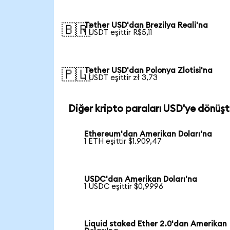
Tether USD'dan Brezilya Reali'na
🇧🇷
1 USDT eşittir R$5,11
Tether USD'dan Polonya Zlotisi'na
🇵🇱
1 USDT eşittir zł 3,73
Diğer kripto paraları USD'ye dönüşt
Ethereum'dan Amerikan Doları'na
1 ETH eşittir $1.909,47
USDC'dan Amerikan Doları'na
1 USDC eşittir $0,9996
Liquid staked Ether 2.0'dan Amerikan