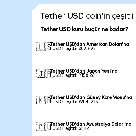
Tether USD coin'in çeşitl
Tether USD kuru bugün ne kadar?
Tether USD'dan Amerikan Doları'na
🇺🇸
1 USDT eşittir $0,9992
Tether USD'dan Japon Yeni'na
🇯🇵
1 USDT eşittir ¥158,28
Tether USD'dan Güney Kore Wonu'na
🇰🇷
1 USDT eşittir ₩1.422,18
Tether USD'dan Avustralya Doları'na
🇦🇺
1 USDT eşittir $1,42