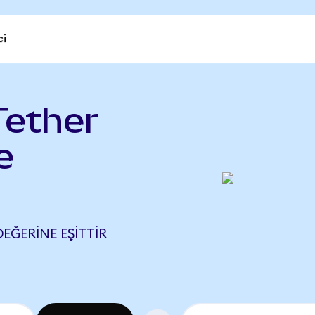
ci
Tether
e
 DEĞERINE EŞITTIR