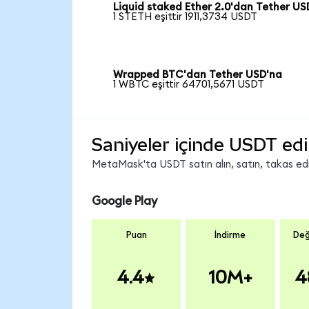
Liquid staked Ether 2.0'dan Tether US
1 STETH eşittir 1911,3734 USDT
Wrapped BTC'dan Tether USD'na
1 WBTC eşittir 64701,5671 USDT
Saniyeler içinde USDT edi
MetaMask'ta USDT satın alın, satın, takas edin
Google Play
Puan
İndirme
Değ
4.4
10M+
4