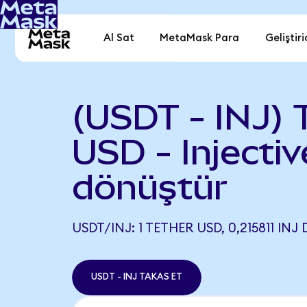
Al Sat
MetaMask Para
Geliştiri
(USDT - INJ) 
USD - Injectiv
dönüştür
USDT/INJ: 1 TETHER USD, 0,215811 INJ
USDT - INJ TAKAS ET