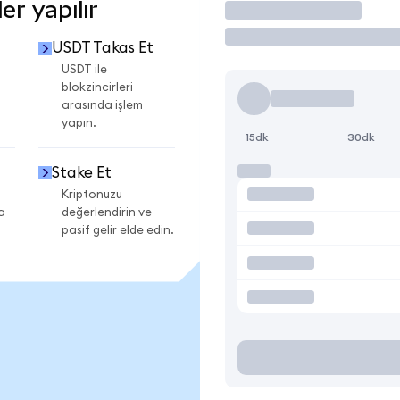
r yapılır
İşlem Yap
USDT Takas Et
USDT ile
blokzincirleri
arasında işlem
yapın.
15dk
30dk
Stake Et
Kriptonuzu
a
değerlendirin ve
pasif gelir elde edin.