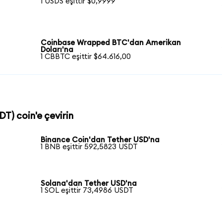
1 USDS eşittir $0,9999
Coinbase Wrapped BTC'dan Amerikan
Doları'na
1 CBBTC eşittir $64.616,00
DT) coin'e çevirin
Binance Coin'dan Tether USD'na
1 BNB eşittir 592,5823 USDT
Solana'dan Tether USD'na
1 SOL eşittir 73,4986 USDT