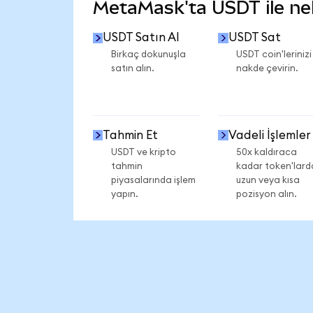
MetaMask'ta USDT ile nele
USDT Satın Al
USDT Sat
Birkaç dokunuşla
USDT coin'lerinizi
satın alın.
nakde çevirin.
Tahmin Et
Vadeli İşlemler
USDT ve kripto
50x kaldıraca
tahmin
kadar token'lard
piyasalarında işlem
uzun veya kısa
yapın.
pozisyon alın.