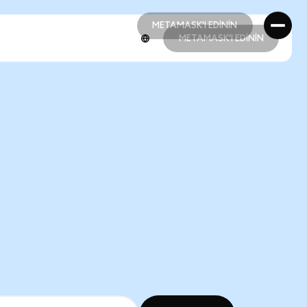
METAMASK'I EDİNİN
METAMASK'I EDİNİN
METAMASK'I EDİNİN
METAMASK'I EDİNİN