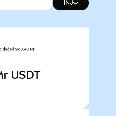
INJ
 değeri $183,40 Mr .
Mr
USDT