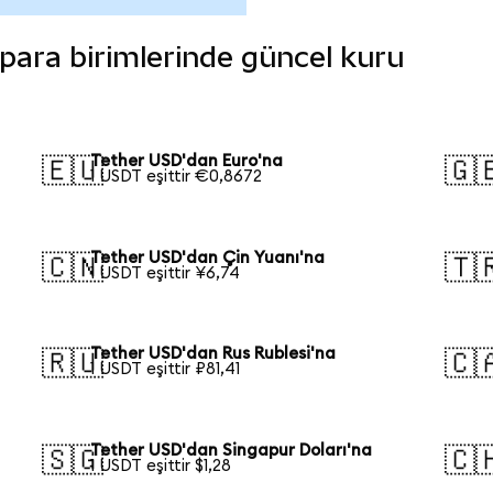
i para birimlerinde güncel kuru
Tether USD'dan Euro'na
🇪🇺
🇬
1 USDT eşittir €0,8672
Tether USD'dan Çin Yuanı'na
🇨🇳
🇹
1 USDT eşittir ¥6,74
Tether USD'dan Rus Rublesi'na
🇷🇺
🇨
1 USDT eşittir ₽81,41
Tether USD'dan Singapur Doları'na
🇸🇬
🇨
1 USDT eşittir $1,28