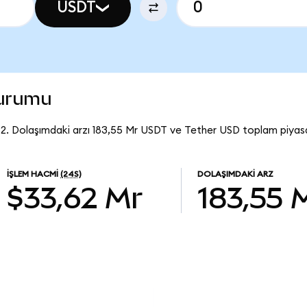
USDT
durumu
2. Dolaşımdaki arzı 183,55 Mr USDT ve Tether USD toplam piyasa
İŞLEM HACMI
(24S)
DOLAŞIMDAKI ARZ
$33,62 Mr
183,55 