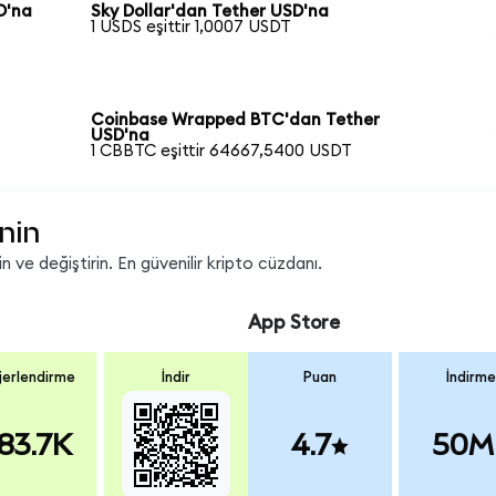
D'na
Sky Dollar'dan Tether USD'na
1 USDS eşittir 1,0007 USDT
Coinbase Wrapped BTC'dan Tether
USD'na
1 CBBTC eşittir 64667,5400 USDT
nin
 ve değiştirin. En güvenilir kripto cüzdanı.
App Store
erlendirme
İndir
Puan
İndirme
83.7K
4.7
50M