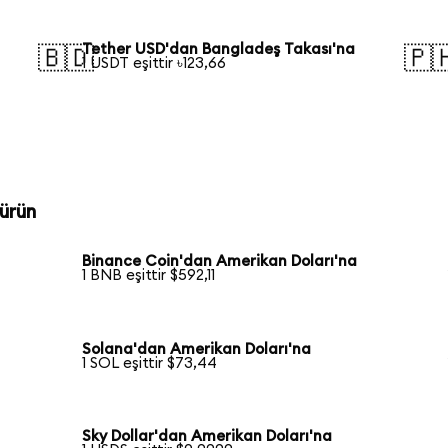
Tether USD'dan Bangladeş Takası'na
🇧🇩
🇵
1 USDT eşittir ৳123,66
ürün
Binance Coin'dan Amerikan Doları'na
1 BNB eşittir $592,11
Solana'dan Amerikan Doları'na
1 SOL eşittir $73,44
Sky Dollar'dan Amerikan Doları'na