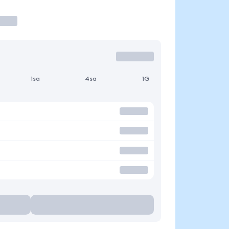
1sa
4sa
1G