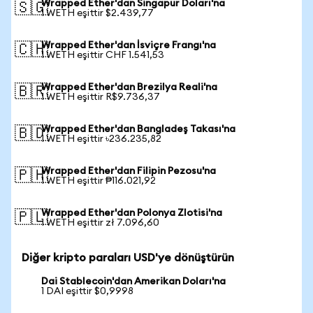
Wrapped Ether'dan Singapur Doları'na
🇸🇬
1 WETH eşittir $2.439,77
Wrapped Ether'dan İsviçre Frangı'na
🇨🇭
1 WETH eşittir CHF 1.541,53
Wrapped Ether'dan Brezilya Reali'na
🇧🇷
1 WETH eşittir R$9.736,37
Wrapped Ether'dan Bangladeş Takası'na
🇧🇩
1 WETH eşittir ৳236.235,82
Wrapped Ether'dan Filipin Pezosu'na
🇵🇭
1 WETH eşittir ₱116.021,92
Wrapped Ether'dan Polonya Zlotisi'na
🇵🇱
1 WETH eşittir zł 7.096,60
Diğer kripto paraları USD'ye dönüştürün
Dai Stablecoin'dan Amerikan Doları'na
1 DAI eşittir $0,9998