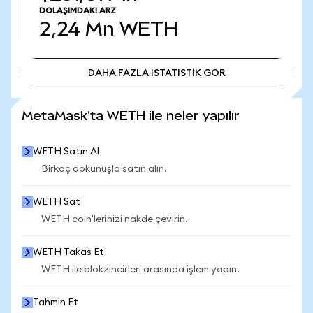
DOLAŞIMDAKI ARZ
2,24 Mn
WETH
DAHA FAZLA İSTATİSTİK GÖR
DAHA FAZLA İSTATİSTİK GÖR
MetaMask'ta WETH ile neler yapılır
WETH Satın Al
Birkaç dokunuşla satın alın.
WETH Sat
WETH coin'lerinizi nakde çevirin.
WETH Takas Et
WETH ile blokzincirleri arasında işlem yapın.
Tahmin Et