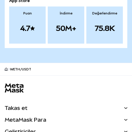
App Store
Puan
İndirme
Değerlendirme
4.7
50M+
75.8K
WETH/USDT
MetaMask site alt bilgisi
Takas et
Takas İşlemleri
MetaMask Para
Tahmin Et
YENİ
Kripto Al
Geliştiriciler