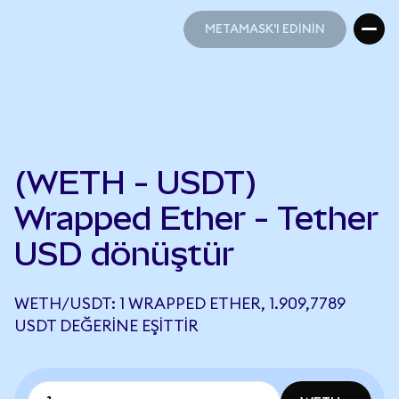
METAMASK'I EDİNİN
METAMASK'I EDİNİN
(WETH - USDT)
Wrapped Ether - Tether
USD dönüştür
WETH/USDT: 1 WRAPPED ETHER, 1.909,7789
USDT DEĞERINE EŞITTIR