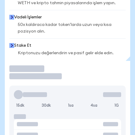
WETH ve kripto tahmin piyasalarında işlem yapın.
Vadeli İşlemler
50x kaldıraca kadar token'larda uzun veya kısa
pozisyon alın.
Stake Et
Kriptonuzu değerlendirin ve pasif gelir elde edin.
İşlem Yap
15dk
30dk
1sa
4sa
1G