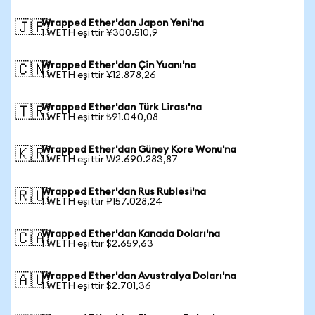
Wrapped Ether'dan Japon Yeni'na
🇯🇵
1 WETH eşittir ¥300.510,9
Wrapped Ether'dan Çin Yuanı'na
🇨🇳
1 WETH eşittir ¥12.878,26
Wrapped Ether'dan Türk Lirası'na
🇹🇷
1 WETH eşittir ₺91.040,08
Wrapped Ether'dan Güney Kore Wonu'na
🇰🇷
1 WETH eşittir ₩2.690.283,87
Wrapped Ether'dan Rus Rublesi'na
🇷🇺
1 WETH eşittir ₽157.028,24
Wrapped Ether'dan Kanada Doları'na
🇨🇦
1 WETH eşittir $2.659,63
Wrapped Ether'dan Avustralya Doları'na
🇦🇺
1 WETH eşittir $2.701,36