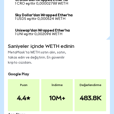
Cronos'dan Wrapped Ether'na
1 CRO eşittir 0,00002788 WETH
Sky Dollar'dan Wrapped Ether'na
1 USDS eşittir 0,000524 WETH
Uniswap'dan Wrapped Ether'na
1 UNI eşittir 0,002096 WETH
Saniyeler içinde WETH edinin
MetaMask'ta WETH satın alın, satın,
takas edin ve değiştirin. En güvenilir
kripto cüzdanı.
Google Play
Puan
İndirme
Değerlendirme
4.4
10M+
483.8K