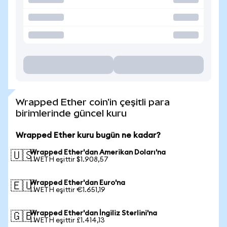
Wrapped Ether coin'in çeşitli para
birimlerinde güncel kuru
Wrapped Ether kuru bugün ne kadar?
Wrapped Ether'dan Amerikan Doları'na
🇺🇸
1 WETH eşittir $1.908,57
Wrapped Ether'dan Euro'na
🇪🇺
1 WETH eşittir €1.651,19
Wrapped Ether'dan İngiliz Sterlini'na
🇬🇧
1 WETH eşittir £1.414,13