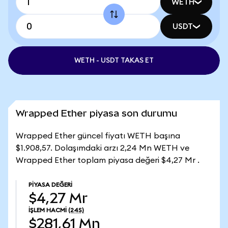
WETH
USDT
WETH - USDT TAKAS ET
Wrapped Ether piyasa son durumu
Wrapped Ether güncel fiyatı WETH başına
$1.908,57. Dolaşımdaki arzı 2,24 Mn WETH ve
Wrapped Ether toplam piyasa değeri $4,27 Mr .
PIYASA DEĞERI
$4,27 Mr
İŞLEM HACMI
(24S)
$281,61 Mn