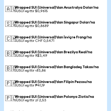
Wrapped SUI (Universal)'dan Avustralya Doları'na
🇦🇺
1 USUI eşittir $0,9615
Wrapped SUI (Universal)'dan Singapur Doları'na
🇸🇬
1 USUI eşittir $0,8689
Wrapped SUI (Universal)'dan İsviçre Frangı'na
🇨🇭
1 USUI eşittir CHF 0,5471
Wrapped SUI (Universal)'dan Brezilya Reali'na
🇧🇷
1 USUI eşittir R$3,49
Wrapped SUI (Universal)'dan Bangladeş Takası'na
🇧🇩
1 USUI eşittir ৳83,86
Wrapped SUI (Universal)'dan Filipin Pezosu'na
🇵🇭
1 USUI eşittir ₱41,19
Wrapped SUI (Universal)'dan Polonya Zlotisi'na
🇵🇱
1 USUI eşittir zł 2,53