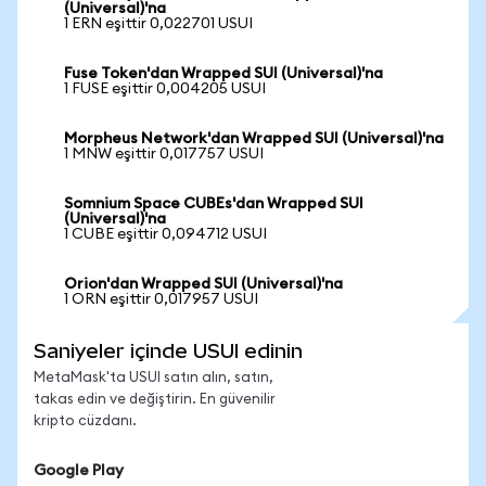
(Universal)'na
1 ERN eşittir 0,022701 USUI
Fuse Token'dan Wrapped SUI (Universal)'na
1 FUSE eşittir 0,004205 USUI
Morpheus Network'dan Wrapped SUI (Universal)'na
1 MNW eşittir 0,017757 USUI
Somnium Space CUBEs'dan Wrapped SUI
(Universal)'na
1 CUBE eşittir 0,094712 USUI
Orion'dan Wrapped SUI (Universal)'na
1 ORN eşittir 0,017957 USUI
Saniyeler içinde USUI edinin
MetaMask'ta USUI satın alın, satın,
takas edin ve değiştirin. En güvenilir
kripto cüzdanı.
Google Play