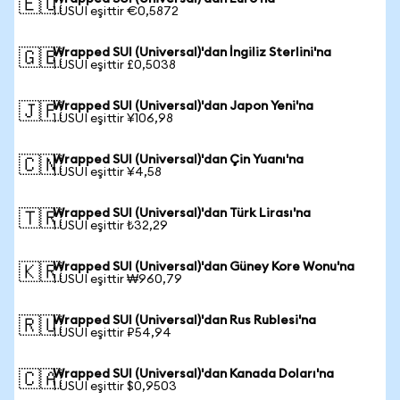
🇪🇺
1 USUI eşittir €0,5872
Wrapped SUI (Universal)'dan İngiliz Sterlini'na
🇬🇧
1 USUI eşittir £0,5038
Wrapped SUI (Universal)'dan Japon Yeni'na
🇯🇵
1 USUI eşittir ¥106,98
Wrapped SUI (Universal)'dan Çin Yuanı'na
🇨🇳
1 USUI eşittir ¥4,58
Wrapped SUI (Universal)'dan Türk Lirası'na
🇹🇷
1 USUI eşittir ₺32,29
Wrapped SUI (Universal)'dan Güney Kore Wonu'na
🇰🇷
1 USUI eşittir ₩960,79
Wrapped SUI (Universal)'dan Rus Rublesi'na
🇷🇺
1 USUI eşittir ₽54,94
Wrapped SUI (Universal)'dan Kanada Doları'na
🇨🇦
1 USUI eşittir $0,9503