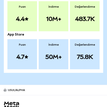
Puan
İndirme
Değerlendirme
4.4
10M+
483.7K
App Store
Puan
İndirme
Değerlendirme
4.7
50M+
75.8K
USUI/ALPHA
MetaMask site alt bilgisi