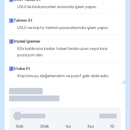
USUI ile blokzincirleri arasında işlem yapın.
Tahmin Et
USUI ve kripto tahmin piyasalarında işlem yapın.
Vadeli İşlemler
50x kaldıraca kadar token'larda uzun veya kısa
pozisyon alın.
Stake Et
Kriptonuzu değerlendirin ve pasif gelir elde edin.
İşlem Yap
15dk
30dk
1sa
4sa
1G