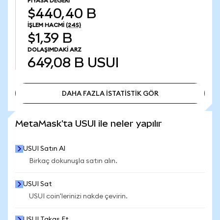
PIYASA DEĞERI
$440,40 B
İŞLEM HACMI
(24S)
$1,39 B
DOLAŞIMDAKI ARZ
649,08 B
USUI
DAHA FAZLA İSTATİSTİK GÖR
DAHA FAZLA İSTATİSTİK GÖR
MetaMask'ta USUI ile neler yapılır
USUI Satın Al
Birkaç dokunuşla satın alın.
USUI Sat
USUI coin'lerinizi nakde çevirin.
USUI Takas Et