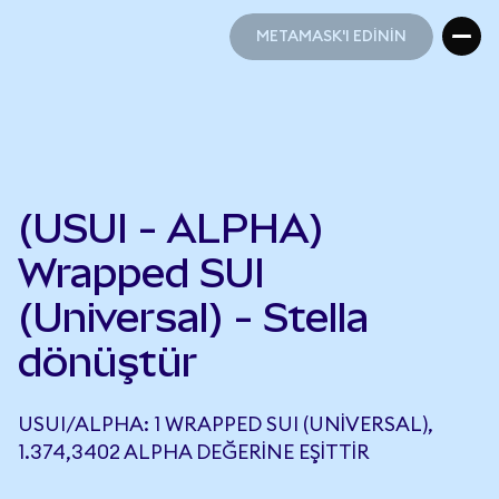
METAMASK'I EDİNİN
METAMASK'I EDİNİN
(USUI - ALPHA)
Wrapped SUI
(Universal) - Stella
dönüştür
USUI/ALPHA: 1 WRAPPED SUI (UNIVERSAL),
1.374,3402 ALPHA DEĞERINE EŞITTIR