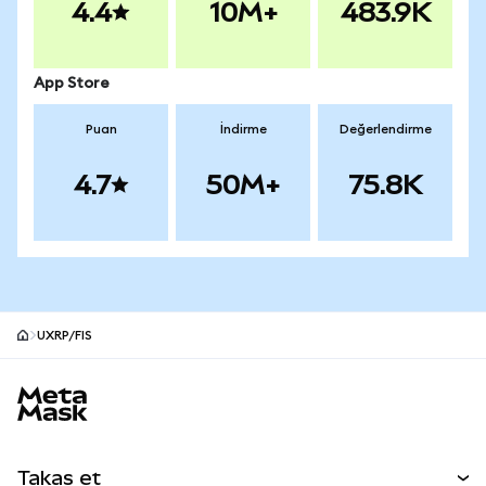
4.4
10M+
483.9K
App Store
Puan
İndirme
Değerlendirme
4.7
50M+
75.8K
UXRP/FIS
MetaMask site alt bilgisi
Takas et