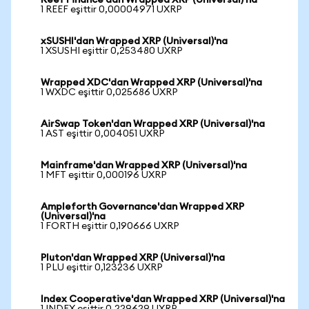
Reef Finance'dan Wrapped XRP (Universal)'na
1 REEF eşittir 0,00004971 UXRP
xSUSHI'dan Wrapped XRP (Universal)'na
1 XSUSHI eşittir 0,253480 UXRP
Wrapped XDC'dan Wrapped XRP (Universal)'na
1 WXDC eşittir 0,025686 UXRP
AirSwap Token'dan Wrapped XRP (Universal)'na
1 AST eşittir 0,004051 UXRP
Mainframe'dan Wrapped XRP (Universal)'na
1 MFT eşittir 0,000196 UXRP
Ampleforth Governance'dan Wrapped XRP
(Universal)'na
1 FORTH eşittir 0,190666 UXRP
Pluton'dan Wrapped XRP (Universal)'na
1 PLU eşittir 0,123236 UXRP
Index Cooperative'dan Wrapped XRP (Universal)'na