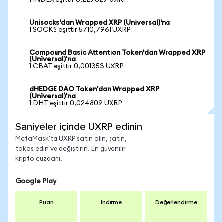
1 INDEX eşittir 0,229629 UXRP
Unisocks'dan Wrapped XRP (Universal)'na
1 SOCKS eşittir 5710,7961 UXRP
Compound Basic Attention Token'dan Wrapped XRP
(Universal)'na
1 CBAT eşittir 0,001353 UXRP
dHEDGE DAO Token'dan Wrapped XRP
(Universal)'na
1 DHT eşittir 0,024809 UXRP
Saniyeler içinde UXRP edinin
MetaMask'ta UXRP satın alın, satın,
takas edin ve değiştirin. En güvenilir
kripto cüzdanı.
Google Play
Puan
İndirme
Değerlendirme