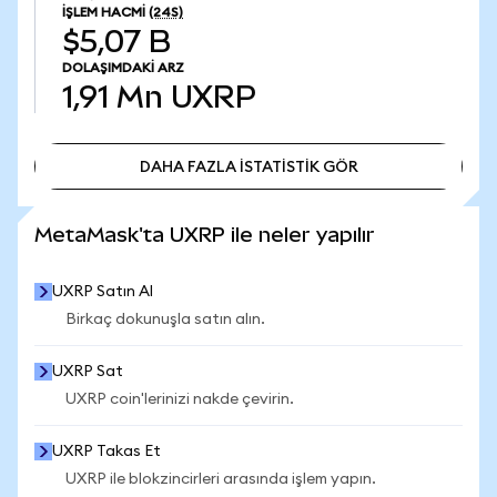
İŞLEM HACMI
(24S)
$5,07 B
DOLAŞIMDAKI ARZ
1,91 Mn
UXRP
DAHA FAZLA İSTATİSTİK GÖR
DAHA FAZLA İSTATİSTİK GÖR
MetaMask'ta UXRP ile neler yapılır
UXRP Satın Al
Birkaç dokunuşla satın alın.
UXRP Sat
UXRP coin'lerinizi nakde çevirin.
UXRP Takas Et
UXRP ile blokzincirleri arasında işlem yapın.