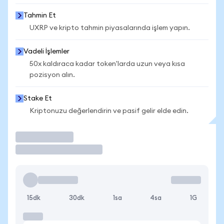
Tahmin Et
UXRP ve kripto tahmin piyasalarında işlem yapın.
Vadeli İşlemler
50x kaldıraca kadar token'larda uzun veya kısa
pozisyon alın.
Stake Et
Kriptonuzu değerlendirin ve pasif gelir elde edin.
İşlem Yap
15dk
30dk
1sa
4sa
1G