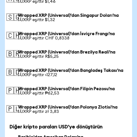
1 UXRP eşittir $1,46
Wrapped XRP (Universal)'dan Singapur Doları'na
🇸🇬
1 UXRP eşittir $1,32
Wrapped XRP (Universal)'dan İsviçre Frangı'na
🇨🇭
1 UXRP eşittir CHF 0,8338
Wrapped XRP (Universal)'dan Brezilya Reali'na
🇧🇷
1 UXRP eşittir R$5,25
Wrapped XRP (Universal)'dan Bangladeş Takası'na
🇧🇩
1 UXRP eşittir ৳127,12
Wrapped XRP (Universal)'dan Filipin Pezosu'na
🇵🇭
1 UXRP eşittir ₱62,53
Wrapped XRP (Universal)'dan Polonya Zlotisi'na
🇵🇱
1 UXRP eşittir zł 3,83
Diğer kripto paraları USD'ye dönüştürün