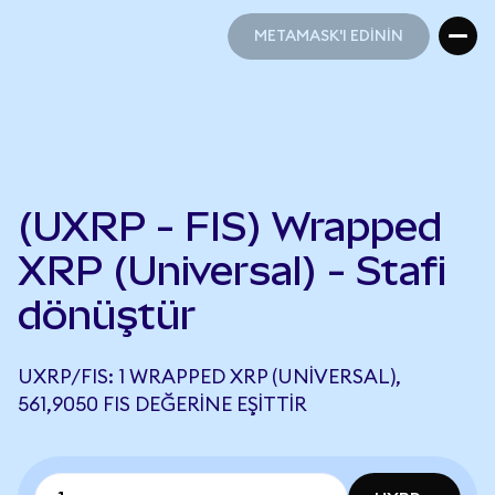
METAMASK'I EDİNİN
METAMASK'I EDİNİN
(UXRP - FIS) Wrapped
XRP (Universal) - Stafi
dönüştür
UXRP/FIS: 1 WRAPPED XRP (UNIVERSAL),
561,9050 FIS DEĞERINE EŞITTIR