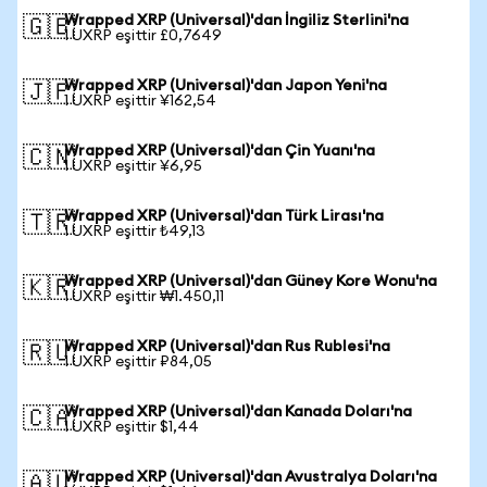
Wrapped XRP (Universal)'dan İngiliz Sterlini'na
🇬🇧
1 UXRP eşittir £0,7649
Wrapped XRP (Universal)'dan Japon Yeni'na
🇯🇵
1 UXRP eşittir ¥162,54
Wrapped XRP (Universal)'dan Çin Yuanı'na
🇨🇳
1 UXRP eşittir ¥6,95
Wrapped XRP (Universal)'dan Türk Lirası'na
🇹🇷
1 UXRP eşittir ₺49,13
Wrapped XRP (Universal)'dan Güney Kore Wonu'na
🇰🇷
1 UXRP eşittir ₩1.450,11
Wrapped XRP (Universal)'dan Rus Rublesi'na
🇷🇺
1 UXRP eşittir ₽84,05
Wrapped XRP (Universal)'dan Kanada Doları'na
🇨🇦
1 UXRP eşittir $1,44
Wrapped XRP (Universal)'dan Avustralya Doları'na
🇦🇺